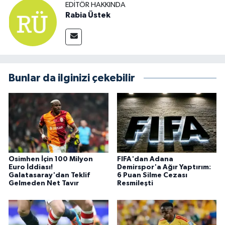
EDITÖR HAKKINDA
Rabia Üstek
Bunlar da ilginizi çekebilir
Osimhen İçin 100 Milyon
FIFA'dan Adana
Euro İddiası!
Demirspor'a Ağır Yaptırım:
Galatasaray'dan Teklif
6 Puan Silme Cezası
Gelmeden Net Tavır
Resmileşti