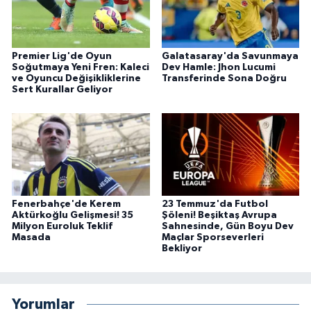
Premier Lig'de Oyun
Galatasaray'da Savunmaya
Soğutmaya Yeni Fren: Kaleci
Dev Hamle: Jhon Lucumi
ve Oyuncu Değişikliklerine
Transferinde Sona Doğru
Sert Kurallar Geliyor
Fenerbahçe'de Kerem
23 Temmuz'da Futbol
Aktürkoğlu Gelişmesi! 35
Şöleni! Beşiktaş Avrupa
Milyon Euroluk Teklif
Sahnesinde, Gün Boyu Dev
Masada
Maçlar Sporseverleri
Bekliyor
Yorumlar