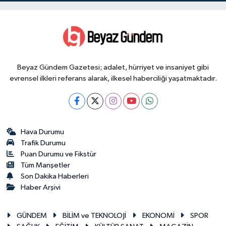
Beyaz Gündem Gazetesi; adalet, hürriyet ve insaniyet gibi
evrensel ilkleri referans alarak, ilkesel haberciliği yaşatmaktadır.
Hava Durumu
Trafik Durumu
Puan Durumu ve Fikstür
Tüm Manşetler
Son Dakika Haberleri
Haber Arşivi
GÜNDEM
BİLİM ve TEKNOLOJİ
EKONOMİ
SPOR