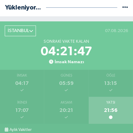
Yükleniyor...
İSTANBUL
07.08.2026
SONRAKI VAKTE KALAN
04:21:47
İmsak Namazı
İMSAK
GÜNEŞ
ÖĞLE
04:17
05:59
13:15
İKINDI
AKŞAM
YATSI
17:07
20:21
21:56
Aylık Vakitler