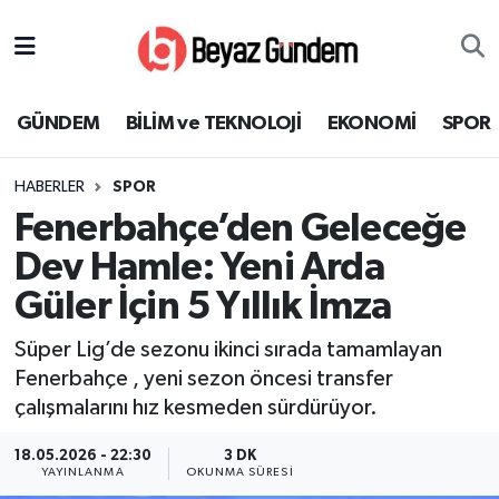
GÜNDEM
Hava Durumu
GÜNDEM
BİLİM ve TEKNOLOJİ
EKONOMİ
SPOR
BİLİM ve TEKNOLOJİ
Trafik Durumu
HABERLER
SPOR
EKONOMİ
Süper Lig Puan Durumu ve Fikstür
Fenerbahçe’den Geleceğe
SPOR
Tüm Manşetler
Dev Hamle: Yeni Arda
Güler İçin 5 Yıllık İmza
SAĞLIK
Son Dakika Haberleri
Süper Lig’de sezonu ikinci sırada tamamlayan
EĞİTİM
Haber Arşivi
Fenerbahçe , yeni sezon öncesi transfer
çalışmalarını hız kesmeden sürdürüyor.
KÜLTÜR SANAT
18.05.2026 - 22:30
3 DK
YAYINLANMA
OKUNMA SÜRESI
MAGAZİN