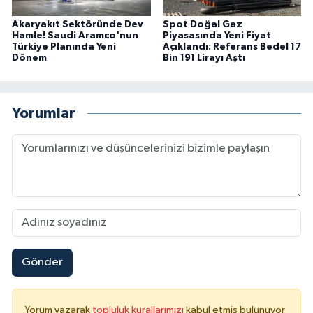
Akaryakıt Sektöründe Dev
Spot Doğal Gaz
Hamle! Saudi Aramco'nun
Piyasasında Yeni Fiyat
Türkiye Planında Yeni
Açıklandı: Referans Bedel 17
Dönem
Bin 191 Lirayı Aştı
Yorumlar
Gönder
Yorum yazarak
topluluk kurallarımızı
kabul etmiş bulunuyor