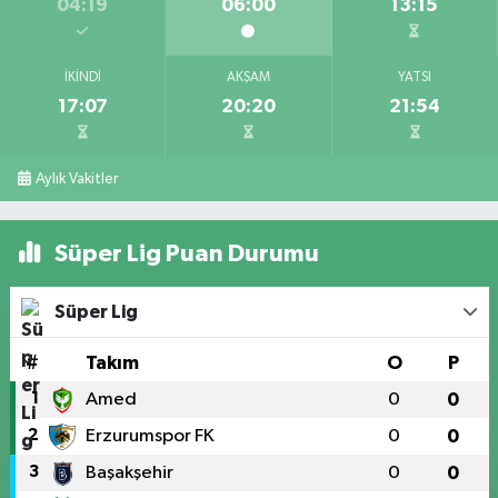
04:19
06:00
13:15
İKINDI
AKŞAM
YATSI
17:07
20:20
21:54
Aylık Vakitler
Süper Lig Puan Durumu
Süper Lig
#
Takım
O
P
1
Amed
0
0
2
Erzurumspor FK
0
0
3
Başakşehir
0
0