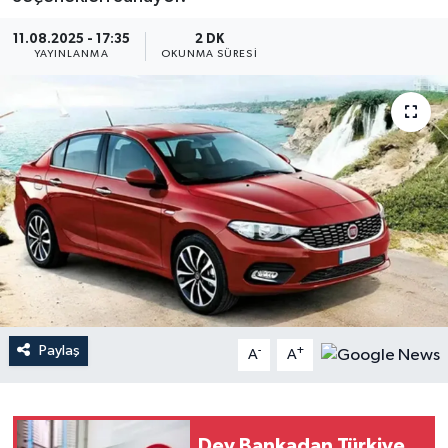
YEREL
11.08.2025 - 17:35
2 DK
YAYINLANMA
OKUNMA SÜRESI
Paylaş
-
+
A
A
Dev Bankadan Türkiye