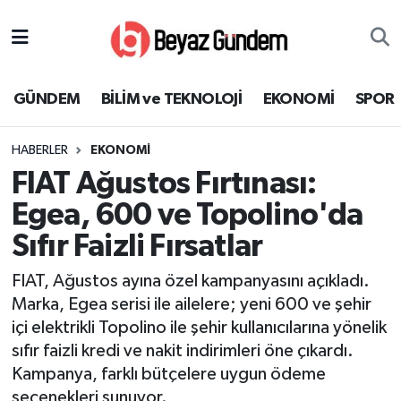
GÜNDEM
Hava Durumu
GÜNDEM
BİLİM ve TEKNOLOJİ
EKONOMİ
SPOR
BİLİM ve TEKNOLOJİ
Trafik Durumu
HABERLER
EKONOMİ
EKONOMİ
Süper Lig Puan Durumu ve Fikstür
FIAT Ağustos Fırtınası:
SPOR
Tüm Manşetler
Egea, 600 ve Topolino'da
Sıfır Faizli Fırsatlar
SAĞLIK
Son Dakika Haberleri
FIAT, Ağustos ayına özel kampanyasını açıkladı.
EĞİTİM
Haber Arşivi
Marka, Egea serisi ile ailelere; yeni 600 ve şehir
içi elektrikli Topolino ile şehir kullanıcılarına yönelik
KÜLTÜR SANAT
sıfır faizli kredi ve nakit indirimleri öne çıkardı.
Kampanya, farklı bütçelere uygun ödeme
MAGAZİN
seçenekleri sunuyor.