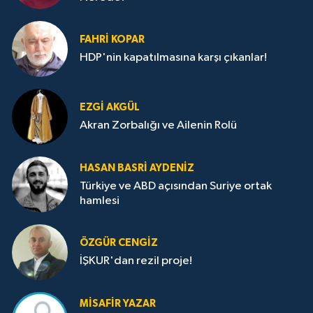
FAHRI KOPAR
HDP'nin kapatılmasına karşı çıkanlar!
EZGI AKGÜL
Akran Zorbalığı ve Ailenin Rolü
HASAN BASRI AYDENIZ
Türkiye ve ABD açısından Suriye ortak
hamlesi
ÖZGÜR CENGIZ
İŞKUR'dan rezil proje!
MISAFIR YAZAR