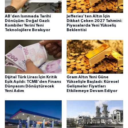
AB'den Isınmada Tarihi
Jefferies’ten Altın İçin
Dönüşüm: Doğal Gazlı
Dikkat Çeken 2027 Tahmini:
Kombiler Yerini Yeni
Piyasalarda Yeni Yükseliş
Teknolojilere Bırakıyor
Beklentisi
Dijital Türk Lirası İçin Kritik
Gram Altın Yeni Güne
Eşik Aşıldı: TCMB'den Finans
Yükselişle Başladı: Küresel
Dünyasını Dönüştürecek
Gelişmeler Fiyatları
Yeni Adım
Etkilemeye Devam Ediyor