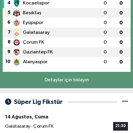
4
Kocaelispor
0
0
5
Beşiktaş
0
0
6
Eyüpspor
0
0
7
Galatasaray
0
0
8
Çorum FK
0
0
9
Gaziantep FK
0
0
10
Alanyaspor
0
0
Detaylar için tıklayın
Süper Lig Fikstür
14 Ağustos, Cuma
Galatasaray - Çorum FK
21:30