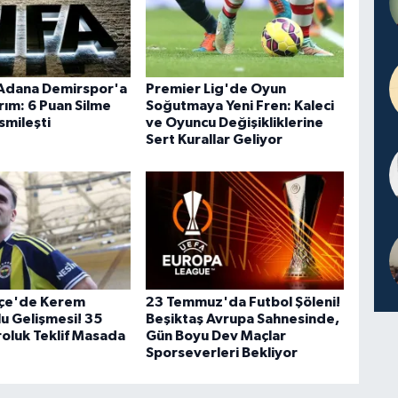
Adana Demirspor'a
Premier Lig'de Oyun
rım: 6 Puan Silme
Soğutmaya Yeni Fren: Kaleci
smileşti
ve Oyuncu Değişikliklerine
Sert Kurallar Geliyor
çe'de Kerem
23 Temmuz'da Futbol Şöleni!
u Gelişmesi! 35
Beşiktaş Avrupa Sahnesinde,
roluk Teklif Masada
Gün Boyu Dev Maçlar
Sporseverleri Bekliyor