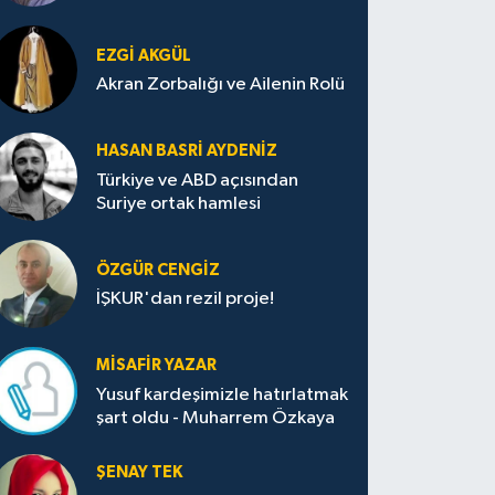
EZGI AKGÜL
Akran Zorbalığı ve Ailenin Rolü
HASAN BASRI AYDENIZ
Türkiye ve ABD açısından
Suriye ortak hamlesi
ÖZGÜR CENGIZ
İŞKUR'dan rezil proje!
MISAFIR YAZAR
Yusuf kardeşimizle hatırlatmak
şart oldu - Muharrem Özkaya
ŞENAY TEK