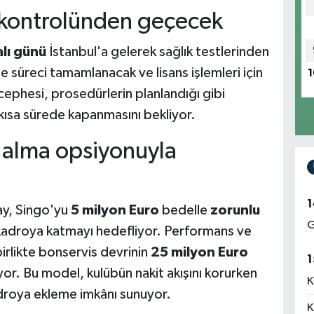
k kontrolünden geçecek
alı günü
İstanbul'a gelerek sağlık testlerinden
süreci tamamlanacak ve lisans işlemleri için
1
 cephesi, prosedürlerin planlandığı gibi
 kısa sürede kapanmasını bekliyor.
n alma opsiyonuyla
1
y, Singo'yu
5 milyon Euro
bedelle
zorunlu
G
kadroya katmayı hedefliyor. Performans ve
 birlikte bonservis devrinin
25 milyon Euro
1
r. Bu model, kulübün nakit akışını korurken
K
kadroya ekleme imkânı sunuyor.
K