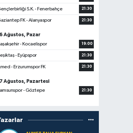
ençlerbirliği S.K. - Fenerbahçe
21:30
aziantep FK - Alanyaspor
21:30
6 Ağustos, Pazar
aşakşehir - Kocaelispor
19:00
eşiktaş - Eyüpspor
21:30
med - Erzurumspor FK
21:30
7 Ağustos, Pazartesi
amsunspor - Göztepe
21:30
Yazarlar