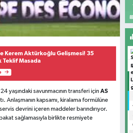
e Kerem Aktürkoğlu Gelişmesi! 35
k Teklif Masada
e
 24 yaşındaki savunmacının transferi için
AS
ıştı. Anlaşmanın kapsamı, kiralama formülüne
nservis devrini içeren maddeler barındırıyor.
bakat sağlamasıyla birlikte resmiyete