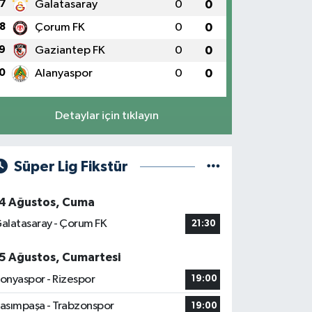
7
Galatasaray
0
0
8
Çorum FK
0
0
9
Gaziantep FK
0
0
0
Alanyaspor
0
0
Detaylar için tıklayın
Süper Lig Fikstür
4 Ağustos, Cuma
alatasaray - Çorum FK
21:30
5 Ağustos, Cumartesi
onyaspor - Rizespor
19:00
asımpaşa - Trabzonspor
19:00