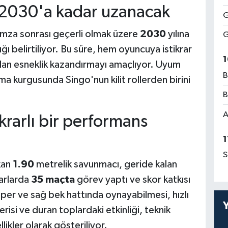
 2030'a kadar uzanacak
G
imza sonrası geçerli olmak üzere
2030
yılına
G
ı belirtiliyor. Bu süre, hem oyuncuya istikrar
1
an esneklik kazandırmayı amaçlıyor. Uyum
B
ma kurgusunda Singo'nun kilit rollerden birini
B
A
rarlı bir performans
1
S
kan
1.90
metrelik savunmacı, geride kalan
arlarda
35 maçta
görev yaptı ve skor katkısı
per ve sağ bek hattında oynayabilmesi, hızlı
si ve duran toplardaki etkinliği, teknik
likler olarak gösteriliyor.