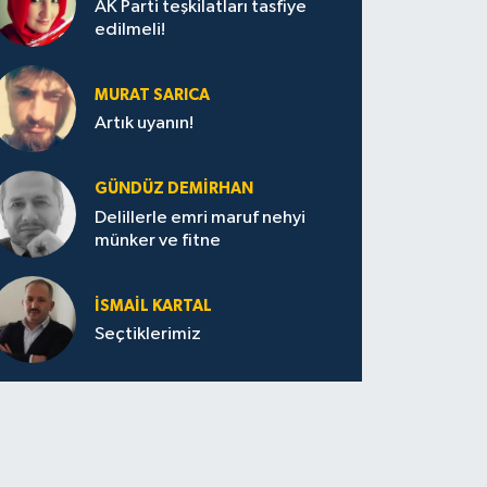
AK Parti teşkilatları tasfiye
edilmeli!
MURAT SARICA
Artık uyanın!
GÜNDÜZ DEMIRHAN
Delillerle emri maruf nehyi
münker ve fitne
İSMAIL KARTAL
Seçtiklerimiz