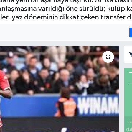
slarla yeni bir aşamaya taşındı. Afrika bas
anlaşmasına varıldığı öne sürüldü; kulüp ka
meler, yaz döneminin dikkat çeken transfer d
Y
İM
04