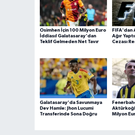
Osimhen İçin 100 Milyon Euro
FIFA'dan 
İddiası! Galatasaray'dan
Ağır Yaptı
Teklif Gelmeden Net Tavır
Cezası Re
Galatasaray'da Savunmaya
Fenerbah
Dev Hamle: Jhon Lucumi
Aktürkoğl
Transferinde Sona Doğru
Milyon Eu