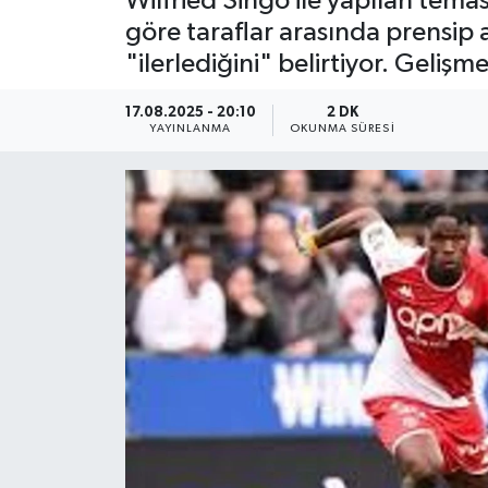
Wilfried Singo ile yapılan tema
göre taraflar arasında prensip 
YEREL
"ilerlediğini" belirtiyor. Geliş
17.08.2025 - 20:10
2 DK
YAYINLANMA
OKUNMA SÜRESI