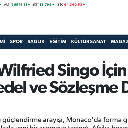
6574.81
13.799
64.360,53
ALTIN
BİST
BTC
Mİ
SPOR
SAĞLIK
EĞİTİM
KÜLTÜR SANAT
MAGAZ
Wilfried Singo İçi
edel ve Sözleşme 
güçlendirme arayışı, Monaco'da forma giye