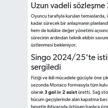
Uzun vadeli sözleşme
Oyuncu tarafıyla kurulan temaslarda, 
kadar sürecek bir anlaşmanın planlandığ
hem de kulübe değer yönetimi açısınd
sürecinin ardından teknik ekibin savun
üstlenmesi bekleniyor.
Singo 2024/25'te istik
sergiledi
Fiziği ve ikili mücadele gücüyle öne çı
sezonda Monaco formasıyla tüm kulv
olarak
3 gol
ile
2 asist
üretti. Sağ sto
hücum geçişlerinde alan kapatma beceri
heyetin ihtiyacıyla örtüşen başlıca özel