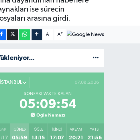
ınına dayandırılan haberlere
ynakları ise sürecin
osyaları arasına girdi.
-
+
A
A
ükleniyor...
İSTANBUL
07.08.2026
SONRAKI VAKTE KALAN
05:09:53
Öğle Namazı
SAK
GÜNEŞ
ÖĞLE
İKINDI
AKŞAM
YATSI
:17
05:59
13:15
17:07
20:21
21:56