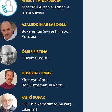
AHMET TAHA FURKAN
Mescid-i Aksa ve İttihad-ı
İslam davası
ASALEDDIN ABBASOĞLU
Bukalemun Siyasetinin Son
Perdesi
ÖMER FIRTINA
Hükümsüzdür!
HÜSEYIN YILMAZ
Yine Aynı Soru:
Bediüzzaman'ın Kabri
Nerede?
FAHRI KOPAR
HDP'nin kapatılmasına karşı
çıkanlar!