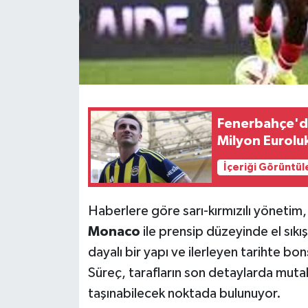
Fenerbahçe'd
Milyon Eurolu
İçeriği Görüntül
Haberlere göre sarı-kırmızılı yönetim,
Monaco
ile prensip düzeyinde el sık
dayalı bir yapı ve ilerleyen tarihte bo
Süreç, tarafların son detaylarda muta
taşınabilecek noktada bulunuyor.