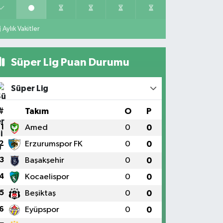
Aylık Vakitler
Süper Lig Puan Durumu
Süper Lig
#
Takım
O
P
1
Amed
0
0
2
Erzurumspor FK
0
0
3
Başakşehir
0
0
4
Kocaelispor
0
0
5
Beşiktaş
0
0
6
Eyüpspor
0
0