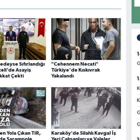
1
G
edeyse Sıfırlandığı
"Cehennem Necati"
eli’de Asayiş
Türkiye'de Kıskıvrak
ikkat Çekti
Yakalandı
1
K
K
G
G
en Yola Çıkan TIR,
Karaköy’de Silahlı Kavga! İş
’de Şarampole
Yeri Çalışanları ve Valeler
1