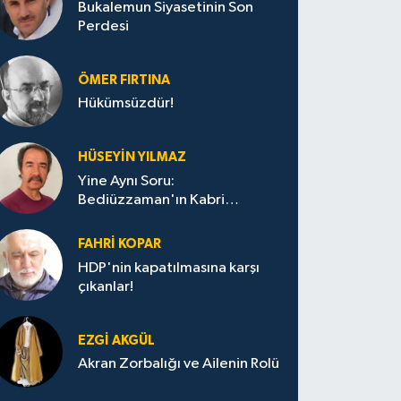
Bukalemun Siyasetinin Son
Perdesi
ÖMER FIRTINA
Hükümsüzdür!
HÜSEYIN YILMAZ
Yine Aynı Soru:
Bediüzzaman'ın Kabri
Nerede?
FAHRI KOPAR
HDP'nin kapatılmasına karşı
çıkanlar!
EZGI AKGÜL
Akran Zorbalığı ve Ailenin Rolü