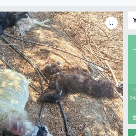
Y
İM
04