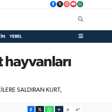
İN
YEREL
 hayvanları
İLERE SALDIRAN KURT,
-
+
A
A