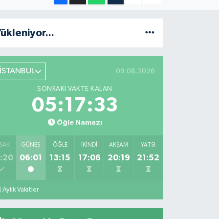
ükleniyor...
İSTANBUL
09.08.2026
SONRAKI VAKTE KALAN
05:17:32
Öğle Namazı
SAK
GÜNEŞ
ÖĞLE
İKINDI
AKŞAM
YATSI
:20
06:01
13:15
17:06
20:19
21:52
Aylık Vakitler