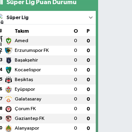
Süper Lig Puan Durumu
Süper Lig
#
Takım
O
P
1
Amed
0
0
2
Erzurumspor FK
0
0
3
Başakşehir
0
0
4
Kocaelispor
0
0
5
Beşiktaş
0
0
6
Eyüpspor
0
0
7
Galatasaray
0
0
8
Çorum FK
0
0
9
Gaziantep FK
0
0
0
Alanyaspor
0
0