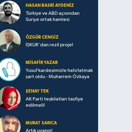
HASAN BASRI AYDENIZ
Türkiye ve ABD açısından
Suriye ortak hamlesi
ÖZGÜR CENGIZ
İŞKUR'dan rezil proje!
MISAFIR YAZAR
Yusuf kardeşimizle hatırlatmak
şart oldu - Muharrem Özkaya
ŞENAY TEK
AK Parti teşkilatları tasfiye
edilmeli!
MURAT SARICA
Artık uyanın!