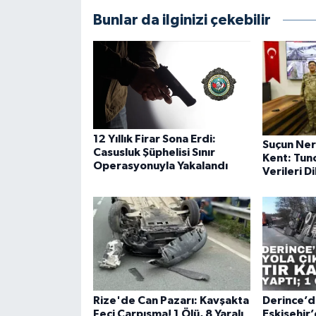
Bunlar da ilginizi çekebilir
12 Yıllık Firar Sona Erdi:
Suçun Ner
Casusluk Şüphelisi Sınır
Kent: Tunc
Operasyonuyla Yakalandı
Verileri D
Rize'de Can Pazarı: Kavşakta
Derince’d
Feci Çarpışma! 1 Ölü, 8 Yaralı
Eskişehir