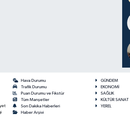
Hava Durumu
GÜNDEM
Trafik Durumu
EKONOMİ
Puan Durumu ve Fikstür
SAĞLIK
Tüm Manşetler
KÜLTÜR SANAT
yet
Son Dakika Haberleri
YEREL
i
Haber Arşivi