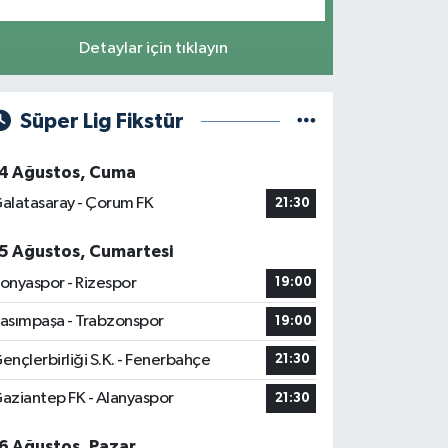
Detaylar için tıklayın
Süper Lig Fikstür
4 Ağustos, Cuma
alatasaray - Çorum FK
21:30
5 Ağustos, Cumartesi
onyaspor - Rizespor
19:00
asımpaşa - Trabzonspor
19:00
ençlerbirliği S.K. - Fenerbahçe
21:30
aziantep FK - Alanyaspor
21:30
6 Ağustos, Pazar