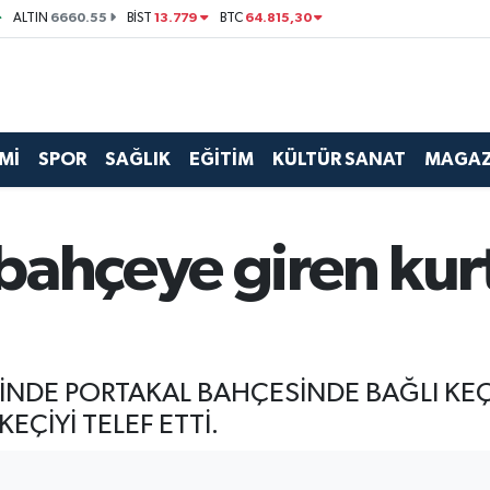
6660.55
13.779
64.815,30
ALTIN
BİST
BTC
Mİ
SPOR
SAĞLIK
EĞİTİM
KÜLTÜR SANAT
MAGAZ
bahçeye giren kurt
SİNDE PORTAKAL BAHÇESİNDE BAĞLI KEÇ
EÇİYİ TELEF ETTİ.