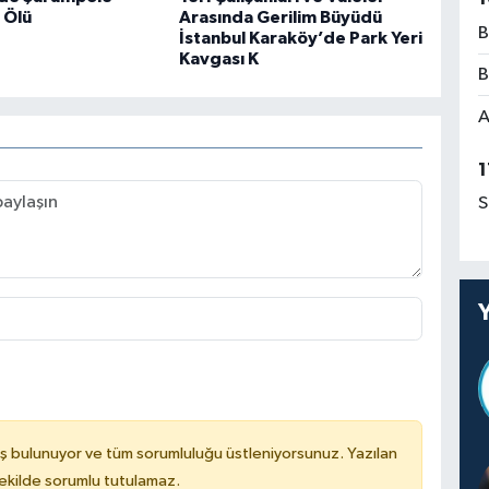
1 Ölü
Arasında Gerilim Büyüdü
B
İstanbul Karaköy’de Park Yeri
Kavgası K
B
A
1
S
ş bulunuyor ve tüm sorumluluğu üstleniyorsunuz. Yazılan
kilde sorumlu tutulamaz.