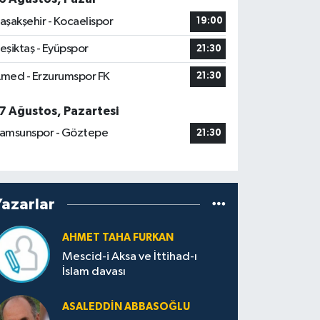
aşakşehir - Kocaelispor
19:00
eşiktaş - Eyüpspor
21:30
med - Erzurumspor FK
21:30
7 Ağustos, Pazartesi
amsunspor - Göztepe
21:30
Yazarlar
AHMET TAHA FURKAN
Mescid-i Aksa ve İttihad-ı
İslam davası
ASALEDDIN ABBASOĞLU