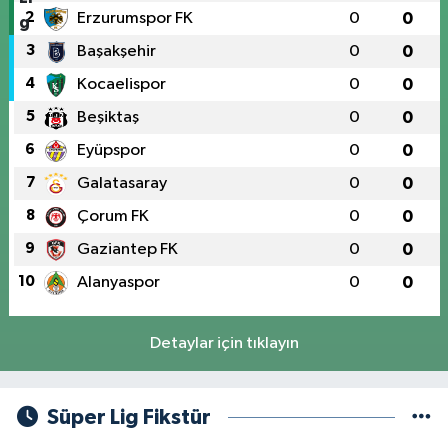
2
Erzurumspor FK
0
0
3
Başakşehir
0
0
4
Kocaelispor
0
0
5
Beşiktaş
0
0
6
Eyüpspor
0
0
7
Galatasaray
0
0
8
Çorum FK
0
0
9
Gaziantep FK
0
0
10
Alanyaspor
0
0
Detaylar için tıklayın
Süper Lig Fikstür