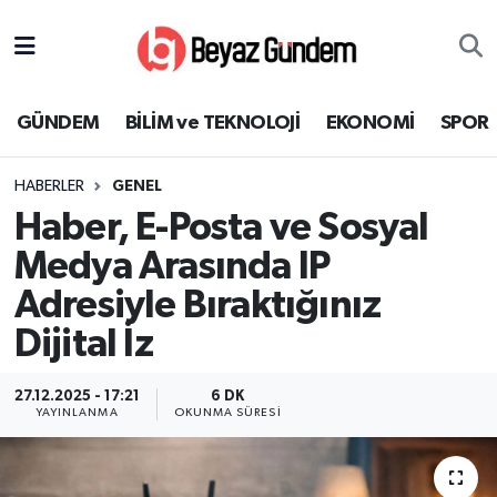
GÜNDEM
Hava Durumu
GÜNDEM
BİLİM ve TEKNOLOJİ
EKONOMİ
SPOR
BİLİM ve TEKNOLOJİ
Trafik Durumu
HABERLER
GENEL
EKONOMİ
Süper Lig Puan Durumu ve Fikstür
Haber, E-Posta ve Sosyal
SPOR
Tüm Manşetler
Medya Arasında IP
Adresiyle Bıraktığınız
SAĞLIK
Son Dakika Haberleri
Dijital İz
EĞİTİM
Haber Arşivi
27.12.2025 - 17:21
6 DK
YAYINLANMA
OKUNMA SÜRESI
KÜLTÜR SANAT
MAGAZİN