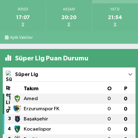
İKINDI
AKŞAM
YATSI
17:07
20:20
21:54
Aylık Vakitler
Süper Lig Puan Durumu
Süper Lig
#
Takım
O
P
1
Amed
0
0
2
Erzurumspor FK
0
0
3
Başakşehir
0
0
4
Kocaelispor
0
0