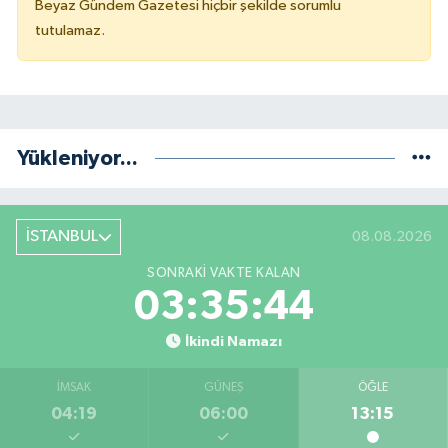
Beyaz Gündem Gazetesi hiçbir şekilde sorumlu
tutulamaz.
Yükleniyor...
İSTANBUL
08.08.2026
SONRAKI VAKTE KALAN
03:35:43
İkindi Namazı
İMSAK
GÜNEŞ
ÖĞLE
04:19
06:00
13:15