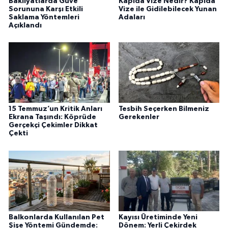
Bakliyatlarda Güve
Kapıda Vize Nedir? Kapıda
Sorununa Karşı Etkili
Vize ile Gidilebilecek Yunan
Saklama Yöntemleri
Adaları
Açıklandı
15 Temmuz’un Kritik Anları
Tesbih Seçerken Bilmeniz
Ekrana Taşındı: Köprüde
Gerekenler
Gerçekçi Çekimler Dikkat
Çekti
Balkonlarda Kullanılan Pet
Kayısı Üretiminde Yeni
Şişe Yöntemi Gündemde:
Dönem: Yerli Çekirdek