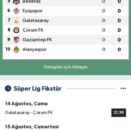
5
Beşiktaş
0
0
6
Eyüpspor
0
0
7
Galatasaray
0
0
8
Çorum FK
0
0
9
Gaziantep FK
0
0
10
Alanyaspor
0
0
Detaylar için tıklayın
Süper Lig Fikstür
14 Ağustos, Cuma
Galatasaray - Çorum FK
21:30
15 Ağustos, Cumartesi