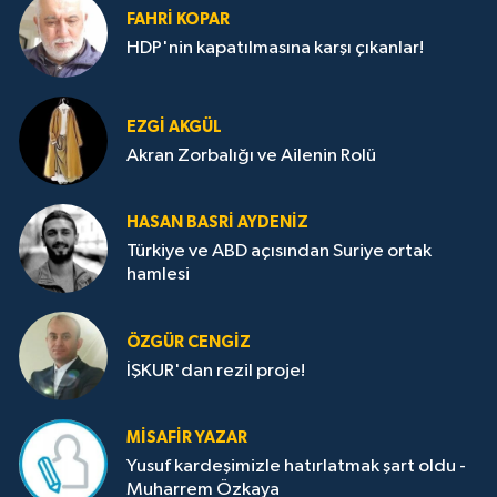
FAHRI KOPAR
HDP'nin kapatılmasına karşı çıkanlar!
EZGI AKGÜL
Akran Zorbalığı ve Ailenin Rolü
HASAN BASRI AYDENIZ
Türkiye ve ABD açısından Suriye ortak
hamlesi
ÖZGÜR CENGIZ
İŞKUR'dan rezil proje!
MISAFIR YAZAR
Yusuf kardeşimizle hatırlatmak şart oldu -
Muharrem Özkaya