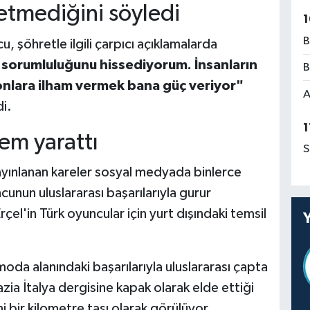
setmediğini söyledi
1
B
, şöhretle ilgili çarpıcı açıklamalarda
, sorumluluğunu hissediyorum. İnsanların
B
 onlara ilham vermek bana güç veriyor"
A
di.
1
m yarattı
S
ayınlanan kareler sosyal medyada binlerce
unun uluslararası başarılarıyla gurur
Erçel'in Türk oyuncular için yurt dışındaki temsil
a alanındaki başarılarıyla uluslararası çapta
ia İtalya dergisine kapak olarak elde ettiği
i bir kilometre taşı olarak görülüyor.