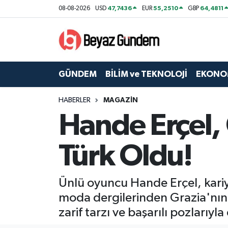
47,7436
55,2510
64,4811
08-08-2026
USD
EUR
GBP
GÜNDEM
Hava Durumu
BİLİM ve TEKNOLOJİ
Trafik Durumu
GÜNDEM
BİLİM ve TEKNOLOJİ
EKONO
EKONOMİ
Süper Lig Puan Durumu ve Fikstür
HABERLER
MAGAZİN
Hande Erçel, 
SPOR
Tüm Manşetler
SAĞLIK
Son Dakika Haberleri
Türk Oldu!
EĞİTİM
Haber Arşivi
Ünlü oyuncu Hande Erçel, kariyer
KÜLTÜR SANAT
moda dergilerinden Grazia'nın k
zarif tarzı ve başarılı pozları
MAGAZİN