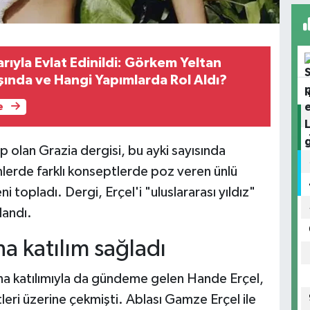
ıyla Evlat Edinildi: Görkem Yeltan
şında ve Hangi Yapımlarda Rol Aldı?
e
 olan Grazia dergisi, bu ayki sayısında
mlerde farklı konseptlerde poz veren ünlü
topladı. Dergi, Erçel'i "uluslararası yıldız"
landı.
a katılım sağladı
na katılımıyla da gündeme gelen Hande Erçel,
atleri üzerine çekmişti. Ablası Gamze Erçel ile