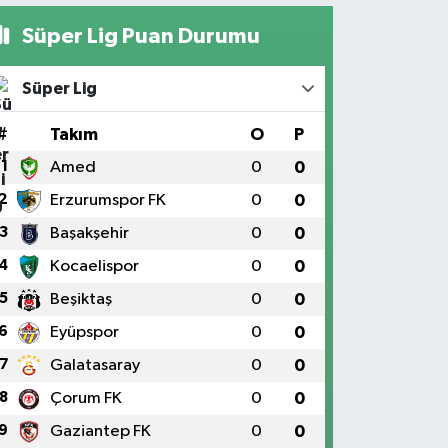
Süper Lig Puan Durumu
Süper Lig
#
Takım
O
P
1
Amed
0
0
2
Erzurumspor FK
0
0
3
Başakşehir
0
0
4
Kocaelispor
0
0
5
Beşiktaş
0
0
6
Eyüpspor
0
0
7
Galatasaray
0
0
8
Çorum FK
0
0
9
Gaziantep FK
0
0