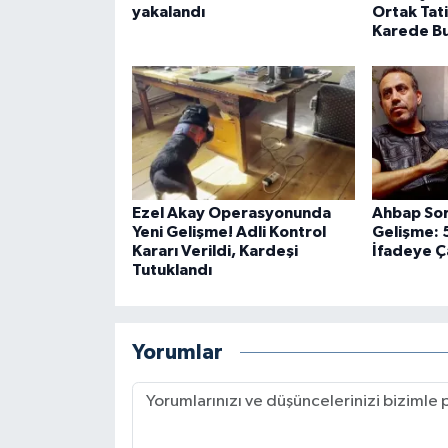
yakalandı
Ortak Tati
Karede Bu
Ezel Akay Operasyonunda
Ahbap Sor
Yeni Gelişme! Adli Kontrol
Gelişme: 5
Kararı Verildi, Kardeşi
İfadeye Ç
Tutuklandı
Yorumlar