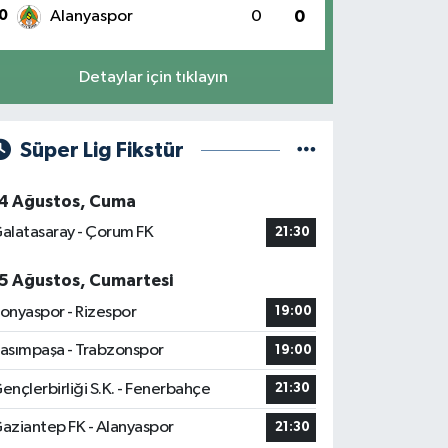
0
Alanyaspor
0
0
Detaylar için tıklayın
Süper Lig Fikstür
4 Ağustos, Cuma
alatasaray - Çorum FK
21:30
5 Ağustos, Cumartesi
onyaspor - Rizespor
19:00
asımpaşa - Trabzonspor
19:00
ençlerbirliği S.K. - Fenerbahçe
21:30
aziantep FK - Alanyaspor
21:30