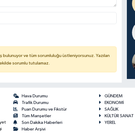
ş bulunuyor ve tüm sorumluluğu üstleniyorsunuz. Yazılan
kilde sorumlu tutulamaz.
Hava Durumu
GÜNDEM
Trafik Durumu
EKONOMİ
Puan Durumu ve Fikstür
SAĞLIK
Tüm Manşetler
KÜLTÜR SANAT
yet
Son Dakika Haberleri
YEREL
i
Haber Arşivi