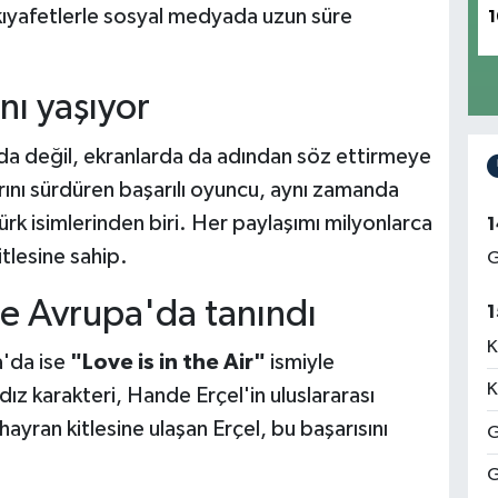
i kıyafetlerle sosyal medyada uzun süre
1
nı yaşıyor
a değil, ekranlarda da adından söz ettirmeye
larını sürdüren başarılı oyuncu, aynı zamanda
rk isimlerinden biri. Her paylaşımı milyonlarca
1
itlesine sahip.
G
le Avrupa'da tanındı
1
K
a'da ise
"Love is in the Air"
ismiyle
K
dız karakteri, Hande Erçel'in uluslararası
r hayran kitlesine ulaşan Erçel, bu başarısını
G
G