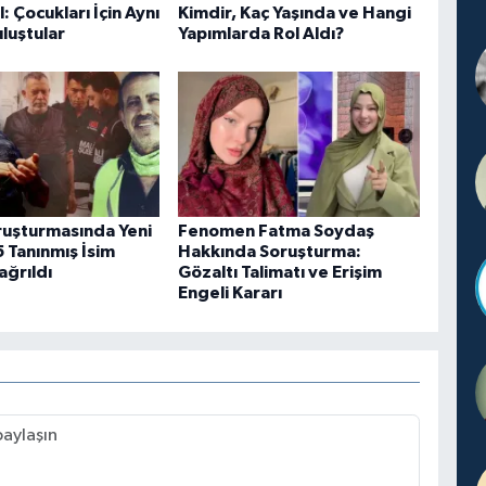
l: Çocukları İçin Aynı
Kimdir, Kaç Yaşında ve Hangi
luştular
Yapımlarda Rol Aldı?
uşturmasında Yeni
Fenomen Fatma Soydaş
 Tanınmış İsim
Hakkında Soruşturma:
ağrıldı
Gözaltı Talimatı ve Erişim
Engeli Kararı