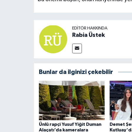
EDITÖR HAKKINDA
Rabia Üstek
Bunlar da ilginizi çekebilir
Ünlü rapçi Yusuf Yiğit Duman
Demet Şen
Alaçatı’da kameralara
Kutluay'da