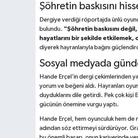
Şöhretin baskısını his
Dergiye verdiği röportajda ünlü oyuncu
bulundu.
"Şöhretin baskısını değil
hayatlarını bir şekilde etkilemek,
diyerek hayranlarıyla bağını güçlendir
Sosyal medyada günde
Hande Erçel'in dergi çekimlerinden y
yorum ve beğeni aldı. Hayranları oyunc
duyduklarını dile getirdi. Pek çok kişi 
gücünün önemine vurgu yaptı.
Hande Erçel, hem oyunculuk hem de mod
adından söz ettirmeyi sürdürüyor. Graz
bu önemli başarı, onun kariyerinde yen