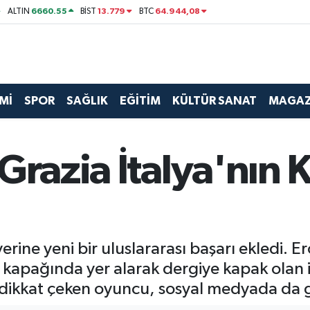
6660.55
13.779
64.944,08
ALTIN
BİST
BTC
Mİ
SPOR
SAĞLIK
EĞİTİM
KÜLTÜR SANAT
MAGAZ
Grazia İtalya'nın 
ine yeni bir uluslararası başarı ekledi. Er
apağında yer alarak dergiye kapak olan ilk
yla dikkat çeken oyuncu, sosyal medyada da