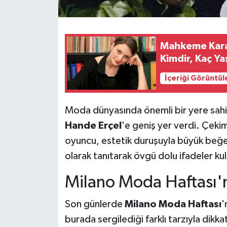
Mahkeme Karar
Kimdir, Kaç Ya
İçeriği Görüntül
Moda dünyasında önemli bir yere sahip
Hande Erçel
'e geniş yer verdi. Çeki
oyuncu, estetik duruşuyla büyük beğeni 
olarak tanıtarak övgü dolu ifadeler kul
Milano Moda Haftası'n
Son günlerde
Milano Moda Haftası
'
burada sergilediği farklı tarzıyla dikk