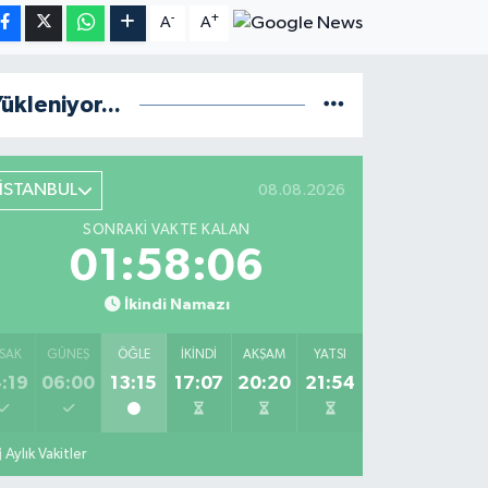
-
+
A
A
ükleniyor...
İSTANBUL
08.08.2026
SONRAKI VAKTE KALAN
01:58:05
İkindi Namazı
SAK
GÜNEŞ
ÖĞLE
İKINDI
AKŞAM
YATSI
:19
06:00
13:15
17:07
20:20
21:54
Aylık Vakitler