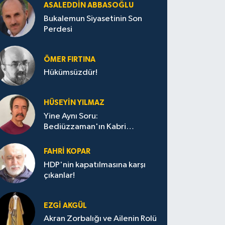
ASALEDDIN ABBASOĞLU
Bukalemun Siyasetinin Son
Perdesi
ÖMER FIRTINA
Hükümsüzdür!
HÜSEYIN YILMAZ
Yine Aynı Soru:
Bediüzzaman'ın Kabri
Nerede?
FAHRI KOPAR
HDP'nin kapatılmasına karşı
çıkanlar!
EZGI AKGÜL
Akran Zorbalığı ve Ailenin Rolü