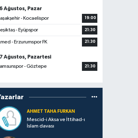
6 Ağustos, Pazar
aşakşehir - Kocaelispor
19:00
eşiktaş - Eyüpspor
21:30
med - Erzurumspor FK
21:30
7 Ağustos, Pazartesi
amsunspor - Göztepe
21:30
Yazarlar
AHMET TAHA FURKAN
Mescid-i Aksa ve İttihad-ı
İslam davası