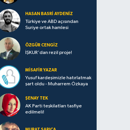
HASAN BASRI AYDENIZ
Türkiye ve ABD açısından
Suriye ortak hamlesi
ÖZGÜR CENGIZ
İŞKUR'dan rezil proje!
MISAFIR YAZAR
Yusuf kardeşimizle hatırlatmak
şart oldu - Muharrem Özkaya
ŞENAY TEK
AK Parti teşkilatları tasfiye
edilmeli!
MURAT SARICA