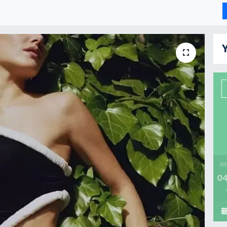
Y
İM
04