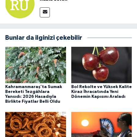
Bunlar da ilginizi çekebilir
Kahramanmaraş’ta Sumak
Bol Rekolte ve Yüksek Kalite
Bereketi Tezgâhlara
Kiraz İhracatında Yeni
Yansıdı: 2026 Hasadıyla
Dönemin Kapısını Araladı
Birlikte Fiyatlar Belli Oldu