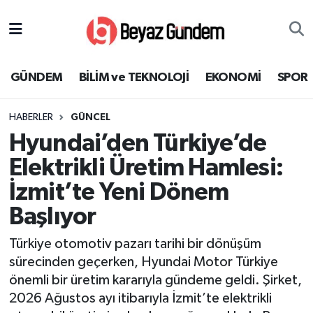
GÜNDEM
Hava Durumu
GÜNDEM
BİLİM ve TEKNOLOJİ
EKONOMİ
SPOR
BİLİM ve TEKNOLOJİ
Trafik Durumu
HABERLER
GÜNCEL
EKONOMİ
Süper Lig Puan Durumu ve Fikstür
Hyundai’den Türkiye’de
SPOR
Tüm Manşetler
Elektrikli Üretim Hamlesi:
İzmit’te Yeni Dönem
SAĞLIK
Son Dakika Haberleri
Başlıyor
EĞİTİM
Haber Arşivi
Türkiye otomotiv pazarı tarihi bir dönüşüm
sürecinden geçerken, Hyundai Motor Türkiye
KÜLTÜR SANAT
önemli bir üretim kararıyla gündeme geldi. Şirket,
2026 Ağustos ayı itibarıyla İzmit’te elektrikli
MAGAZİN