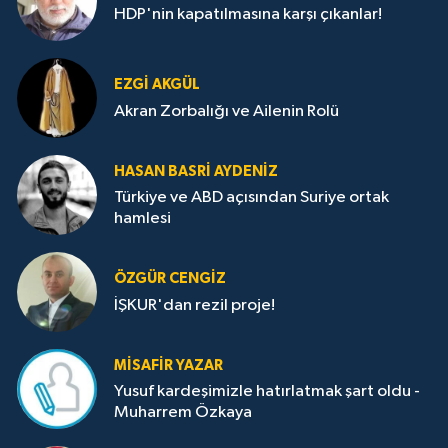
HDP'nin kapatılmasına karşı çıkanlar!
EZGI AKGÜL
Akran Zorbalığı ve Ailenin Rolü
HASAN BASRI AYDENIZ
Türkiye ve ABD açısından Suriye ortak
hamlesi
ÖZGÜR CENGIZ
İŞKUR'dan rezil proje!
MISAFIR YAZAR
Yusuf kardeşimizle hatırlatmak şart oldu -
Muharrem Özkaya