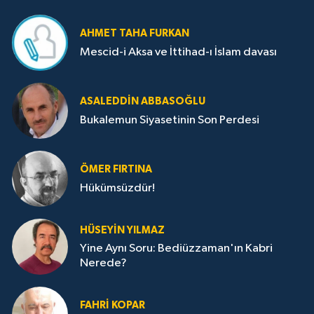
AHMET TAHA FURKAN
Mescid-i Aksa ve İttihad-ı İslam davası
ASALEDDIN ABBASOĞLU
Bukalemun Siyasetinin Son Perdesi
ÖMER FIRTINA
Hükümsüzdür!
HÜSEYIN YILMAZ
Yine Aynı Soru: Bediüzzaman'ın Kabri
Nerede?
FAHRI KOPAR