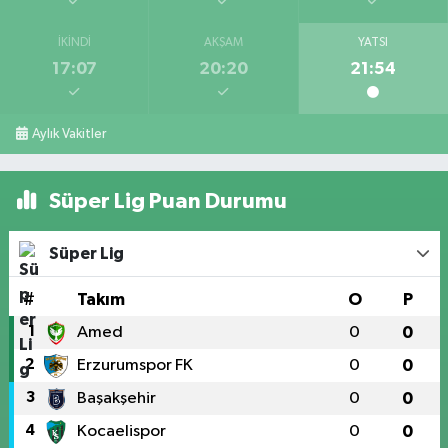
İKINDI
AKŞAM
YATSI
17:07
20:20
21:54
Aylık Vakitler
Süper Lig Puan Durumu
Süper Lig
#
Takım
O
P
1
Amed
0
0
2
Erzurumspor FK
0
0
3
Başakşehir
0
0
4
Kocaelispor
0
0