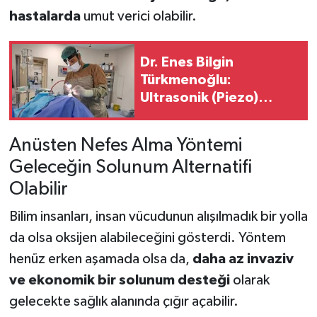
hastalarda
umut verici olabilir.
Dr. Enes Bilgin
Türkmenoğlu:
Ultrasonik (Piezo)
Rinoplasti Artık Daha
Güvenli
Anüsten Nefes Alma Yöntemi
Geleceğin Solunum Alternatifi
Olabilir
Bilim insanları, insan vücudunun alışılmadık bir yolla
da olsa oksijen alabileceğini gösterdi. Yöntem
henüz erken aşamada olsa da,
daha az invaziv
ve ekonomik bir solunum desteği
olarak
gelecekte sağlık alanında çığır açabilir.