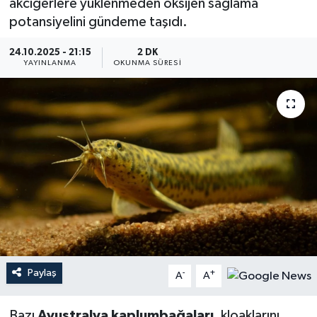
akciğerlere yüklenmeden oksijen sağlama
potansiyelini gündeme taşıdı.
YEREL
24.10.2025 - 21:15
2 DK
YAYINLANMA
OKUNMA SÜRESI
Paylaş
-
+
A
A
Bazı
Avustralya kaplumbağaları
, kloaklarını