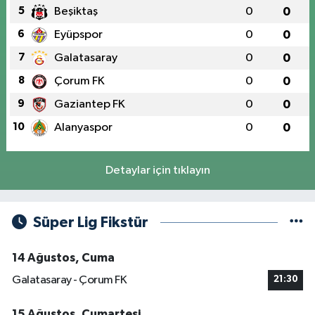
5
Beşiktaş
0
0
6
Eyüpspor
0
0
7
Galatasaray
0
0
8
Çorum FK
0
0
9
Gaziantep FK
0
0
10
Alanyaspor
0
0
Detaylar için tıklayın
Süper Lig Fikstür
14 Ağustos, Cuma
Galatasaray - Çorum FK
21:30
15 Ağustos, Cumartesi