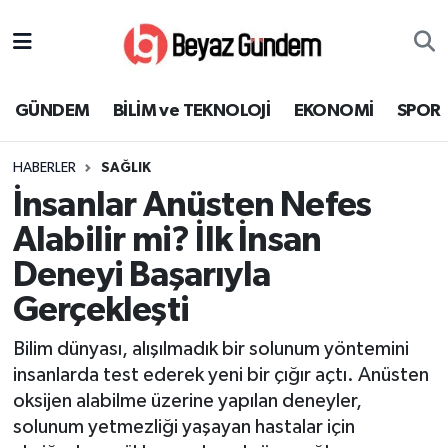
GÜNDEM
Hava Durumu
GÜNDEM
BİLİM ve TEKNOLOJİ
EKONOMİ
SPOR
BİLİM ve TEKNOLOJİ
Trafik Durumu
HABERLER
SAĞLIK
EKONOMİ
Süper Lig Puan Durumu ve Fikstür
İnsanlar Anüsten Nefes
SPOR
Tüm Manşetler
Alabilir mi? İlk İnsan
Deneyi Başarıyla
SAĞLIK
Son Dakika Haberleri
Gerçekleşti
EĞİTİM
Haber Arşivi
Bilim dünyası, alışılmadık bir solunum yöntemini
insanlarda test ederek yeni bir çığır açtı. Anüsten
KÜLTÜR SANAT
oksijen alabilme üzerine yapılan deneyler,
solunum yetmezliği yaşayan hastalar için
MAGAZİN