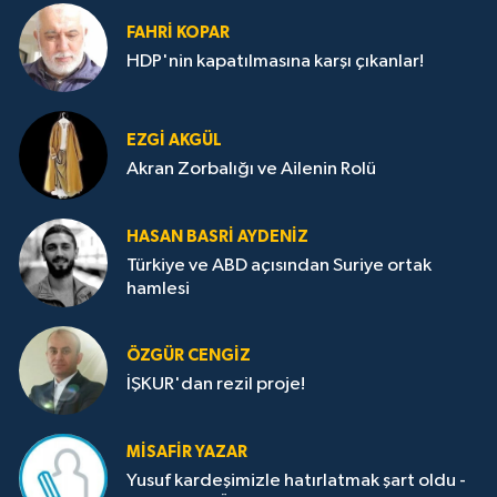
FAHRI KOPAR
HDP'nin kapatılmasına karşı çıkanlar!
EZGI AKGÜL
Akran Zorbalığı ve Ailenin Rolü
HASAN BASRI AYDENIZ
Türkiye ve ABD açısından Suriye ortak
hamlesi
ÖZGÜR CENGIZ
İŞKUR'dan rezil proje!
MISAFIR YAZAR
Yusuf kardeşimizle hatırlatmak şart oldu -