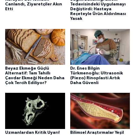
Canlandı, Ziyaretçiler Akın
Tedavisindeki Uygulamayı
Etti
Değiştirdi: Hastaya
Reçeteyle Ürün Aldırılması
Yasak
Beyaz Ekmeğe Güçlü
Dr. Enes Bilgin
Alternatif: Tam Tahıllı
Türkmenoğlu: Ultrasonik
Çavdar Ekmeği Neden Daha
(Piezo) Rinoplasti Artık
Çok Tercih Ediliyor?
Daha Güvenli
Uzmanlardan Kritik Uyarı!
Bilimsel Araştırmalar Yeşil