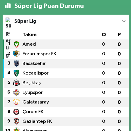
Süper Lig Puan Durumu
Süper Lig
#
Takım
O
P
1
Amed
0
0
2
Erzurumspor FK
0
0
3
Başakşehir
0
0
4
Kocaelispor
0
0
5
Beşiktaş
0
0
6
Eyüpspor
0
0
7
Galatasaray
0
0
8
Çorum FK
0
0
9
Gaziantep FK
0
0
10