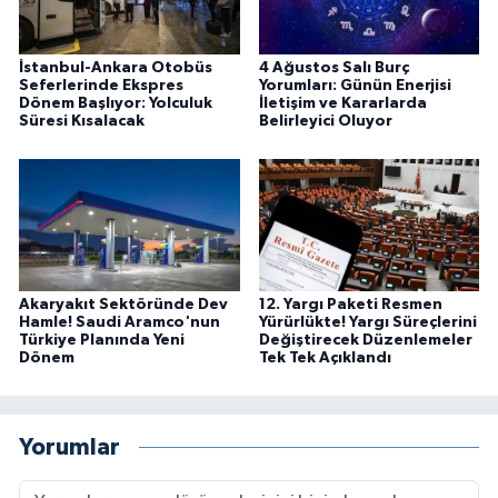
İstanbul-Ankara Otobüs
4 Ağustos Salı Burç
Seferlerinde Ekspres
Yorumları: Günün Enerjisi
Dönem Başlıyor: Yolculuk
İletişim ve Kararlarda
Süresi Kısalacak
Belirleyici Oluyor
Akaryakıt Sektöründe Dev
12. Yargı Paketi Resmen
Hamle! Saudi Aramco'nun
Yürürlükte! Yargı Süreçlerini
Türkiye Planında Yeni
Değiştirecek Düzenlemeler
Dönem
Tek Tek Açıklandı
Yorumlar