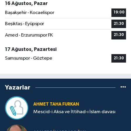
16 Ağustos, Pazar
Başakşehir - Kocaelispor
19:00
Beşiktaş - Eyüpspor
21:30
Amed - Erzurumspor FK
21:30
17 Ağustos, Pazartesi
Samsunspor - Göztepe
21:30
Yazarlar
AHMET TAHA FURKAN
Mescid-i Aksa ve İttihad-ı İslam davası