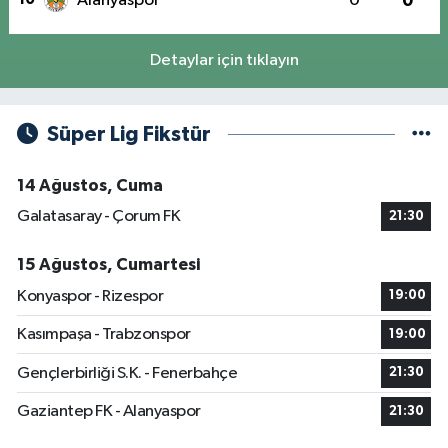
Alanyaspor
0
0
Detaylar için tıklayın
Süper Lig Fikstür
14 Ağustos, Cuma
Galatasaray - Çorum FK
21:30
15 Ağustos, Cumartesi
Konyaspor - Rizespor
19:00
Kasımpaşa - Trabzonspor
19:00
Gençlerbirliği S.K. - Fenerbahçe
21:30
Gaziantep FK - Alanyaspor
21:30