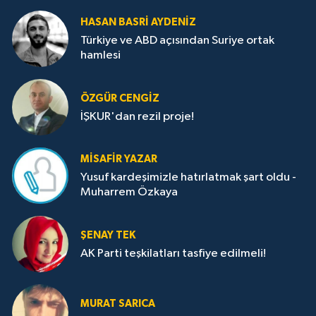
HASAN BASRI AYDENIZ
Türkiye ve ABD açısından Suriye ortak
hamlesi
ÖZGÜR CENGIZ
İŞKUR'dan rezil proje!
MISAFIR YAZAR
Yusuf kardeşimizle hatırlatmak şart oldu -
Muharrem Özkaya
ŞENAY TEK
AK Parti teşkilatları tasfiye edilmeli!
MURAT SARICA