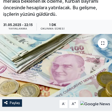
merakla beklenen ilk ödeme, Kurban Bayramı
öncesinde hesaplara yatırılacak. Bu gelişme,
YEREL
işçilerin yüzünü güldürdü.
31.05.2025 - 22:15
1 DK
YAYINLANMA
OKUNMA SÜRESI
Paylaş
-
+
A
A