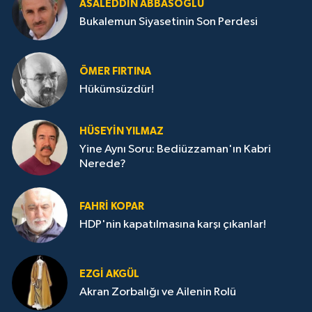
ASALEDDIN ABBASOĞLU
Bukalemun Siyasetinin Son Perdesi
ÖMER FIRTINA
Hükümsüzdür!
HÜSEYIN YILMAZ
Yine Aynı Soru: Bediüzzaman'ın Kabri
Nerede?
FAHRI KOPAR
HDP'nin kapatılmasına karşı çıkanlar!
EZGI AKGÜL
Akran Zorbalığı ve Ailenin Rolü