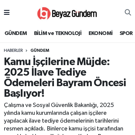
GÜNDEM
Hava Durumu
GÜNDEM
BİLİM ve TEKNOLOJİ
EKONOMİ
SPOR
BİLİM ve TEKNOLOJİ
Trafik Durumu
HABERLER
GÜNDEM
EKONOMİ
Süper Lig Puan Durumu ve Fikstür
Kamu İşçilerine Müjde:
SPOR
Tüm Manşetler
2025 İlave Tediye
Ödemeleri Bayram Öncesi
SAĞLIK
Son Dakika Haberleri
Başlıyor!
EĞİTİM
Haber Arşivi
Çalışma ve Sosyal Güvenlik Bakanlığı, 2025
yılında kamu kurumlarında çalışan işçilere
KÜLTÜR SANAT
yapılacak ilave tediye ödemelerinin tarihlerini
resmen açıkladı. Binlerce kamu işçisi tarafından
MAGAZİN