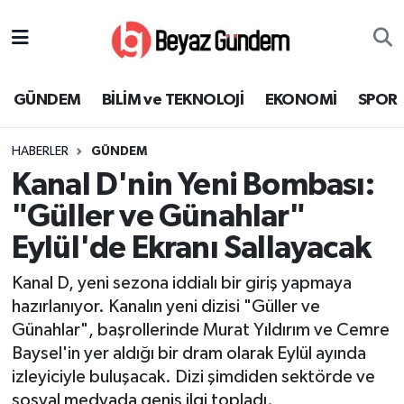
GÜNDEM
Hava Durumu
GÜNDEM
BİLİM ve TEKNOLOJİ
EKONOMİ
SPOR
BİLİM ve TEKNOLOJİ
Trafik Durumu
HABERLER
GÜNDEM
EKONOMİ
Süper Lig Puan Durumu ve Fikstür
Kanal D'nin Yeni Bombası:
SPOR
Tüm Manşetler
"Güller ve Günahlar"
Eylül'de Ekranı Sallayacak
SAĞLIK
Son Dakika Haberleri
Kanal D, yeni sezona iddialı bir giriş yapmaya
EĞİTİM
Haber Arşivi
hazırlanıyor. Kanalın yeni dizisi "Güller ve
Günahlar", başrollerinde Murat Yıldırım ve Cemre
KÜLTÜR SANAT
Baysel'in yer aldığı bir dram olarak Eylül ayında
izleyiciyle buluşacak. Dizi şimdiden sektörde ve
MAGAZİN
sosyal medyada geniş ilgi topladı.