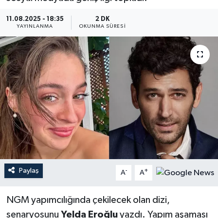
YEREL
11.08.2025 - 18:35
2 DK
YAYINLANMA
OKUNMA SÜRESI
Paylaş
-
+
A
A
NGM yapımcılığında çekilecek olan dizi,
senaryosunu
Yelda Eroğlu
yazdı. Yapım aşaması