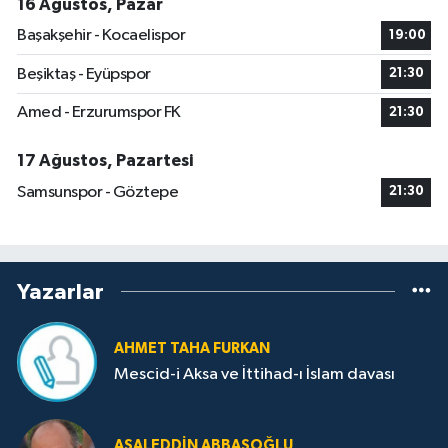
16 Ağustos, Pazar
Başakşehir - Kocaelispor
19:00
Beşiktaş - Eyüpspor
21:30
Amed - Erzurumspor FK
21:30
17 Ağustos, Pazartesi
Samsunspor - Göztepe
21:30
Yazarlar
AHMET TAHA FURKAN
Mescid-i Aksa ve İttihad-ı İslam davası
ASALEDDIN ABBASOĞLU