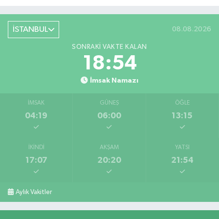
İSTANBUL
08.08.2026
SONRAKI VAKTE KALAN
18:54
İmsak Namazı
İMSAK
GÜNEŞ
ÖĞLE
04:19
06:00
13:15
İKINDI
AKŞAM
YATSI
17:07
20:20
21:54
Aylık Vakitler