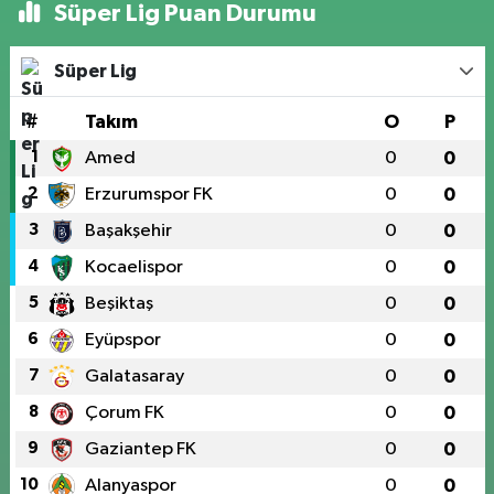
Süper Lig Puan Durumu
Süper Lig
#
Takım
O
P
1
Amed
0
0
2
Erzurumspor FK
0
0
3
Başakşehir
0
0
4
Kocaelispor
0
0
5
Beşiktaş
0
0
6
Eyüpspor
0
0
7
Galatasaray
0
0
8
Çorum FK
0
0
9
Gaziantep FK
0
0
10
Alanyaspor
0
0