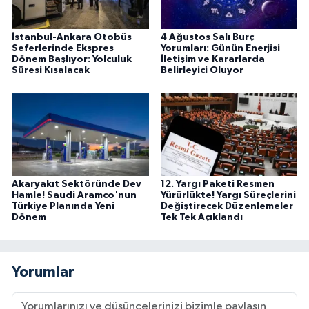
İstanbul-Ankara Otobüs
4 Ağustos Salı Burç
Seferlerinde Ekspres
Yorumları: Günün Enerjisi
Dönem Başlıyor: Yolculuk
İletişim ve Kararlarda
Süresi Kısalacak
Belirleyici Oluyor
Akaryakıt Sektöründe Dev
12. Yargı Paketi Resmen
Hamle! Saudi Aramco'nun
Yürürlükte! Yargı Süreçlerini
Türkiye Planında Yeni
Değiştirecek Düzenlemeler
Dönem
Tek Tek Açıklandı
Yorumlar