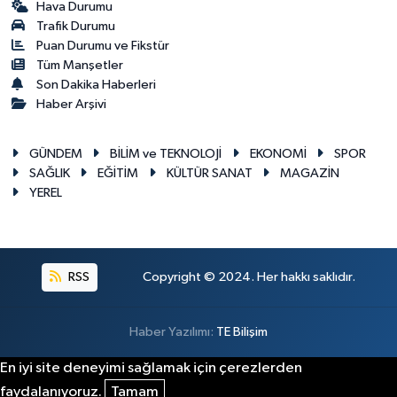
Hava Durumu
Trafik Durumu
Puan Durumu ve Fikstür
Tüm Manşetler
Son Dakika Haberleri
Haber Arşivi
GÜNDEM
BİLİM ve TEKNOLOJİ
EKONOMİ
SPOR
SAĞLIK
EĞİTİM
KÜLTÜR SANAT
MAGAZİN
YEREL
RSS
Copyright © 2024. Her hakkı saklıdır.
Haber Yazılımı:
TE Bilişim
En iyi site deneyimi sağlamak için çerezlerden
faydalanıyoruz.
Tamam