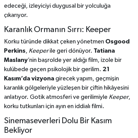
edeceği, izleyiciyi duygusal bir yolculuğa
çıkarıyor.
Karanlık Ormanın Sırrı: Keeper
Korku türünde dikkat çeken yönetmen
Osgood
Perkins
,
Keeper
ile geri dönüyor.
Tatiana
Maslany
’nin başrolde yer aldığı film, izole bir
kulübede geçen psikolojik bir gerilim.
21
Kasım’da vizyona
girecek yapım, geçmişin
karanlık gölgeleriyle yüzleşen bir çiftin hikâyesini
anlatıyor. Gotik atmosferi ve gerilimiyle
Keeper
,
korku tutkunları için ayın en iddialı filmi.
Sinemaseverleri Dolu Bir Kasım
Bekliyor