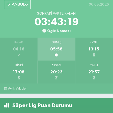
İSTANBUL
06.08.2026
SONRAKI VAKTE KALAN
03:43:18
Öğle Namazı
İMSAK
GÜNEŞ
ÖĞLE
04:16
05:58
13:15
İKINDI
AKŞAM
YATSI
17:08
20:23
21:57
Aylık Vakitler
Süper Lig Puan Durumu