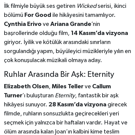
İlk filmiyle büyük ses getiren
Wicked
serisi, ikinci
bölümü
For Good
ile hikâyesini tamamlıyor.
Cynthia Erivo
ve
Ariana Grande
’nin
başrollerinde olduğu film,
14 Kasım’da vizyona
giriyor. İyilik ve kötülük arasındaki sınırların
sorgulandığı yapım, büyüleyici müzikleriyle yılın en
çok konuşulacak müzikali olmaya aday.
Ruhlar Arasında Bir Aşk: Eternity
Elizabeth Olsen
,
Miles Teller
ve
Callum
Turner
’ı buluşturan
Eternity
, fantastik bir aşk
hikâyesi sunuyor.
28 Kasım’da vizyona
girecek
filmde, ruhların sonsuzlukta geçirecekleri yeri
seçmek için yalnızca bir haftaları vardır. Hayat ve
ölüm arasında kalan Joan’ın kalbini kime teslim