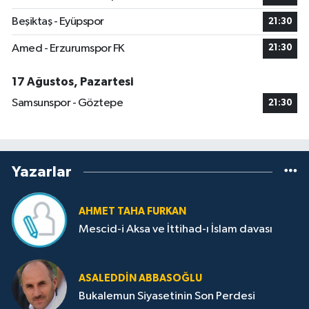
Beşiktaş - Eyüpspor
21:30
Amed - Erzurumspor FK
21:30
17 Ağustos, Pazartesi
Samsunspor - Göztepe
21:30
Yazarlar
AHMET TAHA FURKAN
Mescid-i Aksa ve İttihad-ı İslam davası
ASALEDDIN ABBASOĞLU
Bukalemun Siyasetinin Son Perdesi