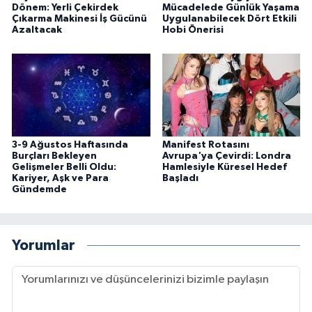
Dönem: Yerli Çekirdek
Mücadelede Günlük Yaşama
Çıkarma Makinesi İş Gücünü
Uygulanabilecek Dört Etkili
Azaltacak
Hobi Önerisi
3-9 Ağustos Haftasında
Manifest Rotasını
Burçları Bekleyen
Avrupa'ya Çevirdi: Londra
Gelişmeler Belli Oldu:
Hamlesiyle Küresel Hedef
Kariyer, Aşk ve Para
Başladı
Gündemde
Yorumlar