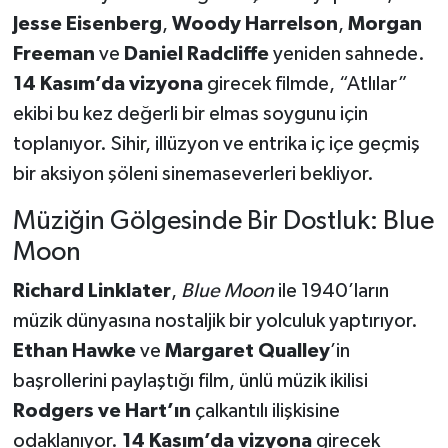
Jesse Eisenberg
,
Woody Harrelson
,
Morgan
Freeman
ve
Daniel Radcliffe
yeniden sahnede.
14 Kasım’da vizyona
girecek filmde, “Atlılar”
ekibi bu kez değerli bir elmas soygunu için
toplanıyor. Sihir, illüzyon ve entrika iç içe geçmiş
bir aksiyon şöleni sinemaseverleri bekliyor.
Müziğin Gölgesinde Bir Dostluk: Blue
Moon
Richard Linklater
,
Blue Moon
ile 1940’ların
müzik dünyasına nostaljik bir yolculuk yaptırıyor.
Ethan Hawke
ve
Margaret Qualley
’in
başrollerini paylaştığı film, ünlü müzik ikilisi
Rodgers ve Hart’ın
çalkantılı ilişkisine
odaklanıyor.
14 Kasım’da vizyona
girecek