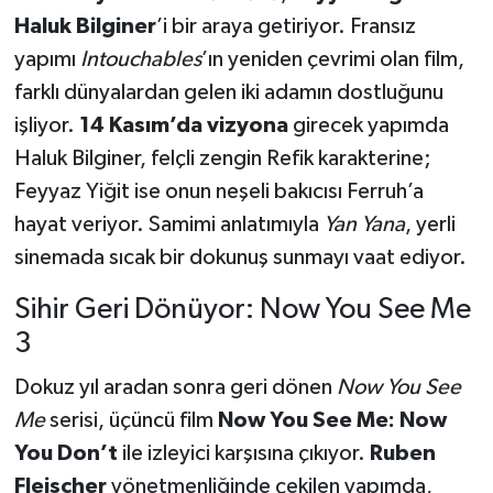
Haluk Bilginer
’i bir araya getiriyor. Fransız
yapımı
Intouchables
’ın yeniden çevrimi olan film,
farklı dünyalardan gelen iki adamın dostluğunu
işliyor.
14 Kasım’da vizyona
girecek yapımda
Haluk Bilginer, felçli zengin Refik karakterine;
Feyyaz Yiğit ise onun neşeli bakıcısı Ferruh’a
hayat veriyor. Samimi anlatımıyla
Yan Yana
, yerli
sinemada sıcak bir dokunuş sunmayı vaat ediyor.
Sihir Geri Dönüyor: Now You See Me
3
Dokuz yıl aradan sonra geri dönen
Now You See
Me
serisi, üçüncü film
Now You See Me: Now
You Don’t
ile izleyici karşısına çıkıyor.
Ruben
Fleischer
yönetmenliğinde çekilen yapımda,