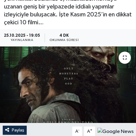
uzanan geniş bir yelpazede iddialı yapımlar
YEREL
izleyiciyle buluşacak. İşte Kasım 2025’in en dikkat
çekici 10 filmi…
25.10.2025 - 19:05
4 DK
YAYINLANMA
OKUNMA SÜRESI
Paylaş
-
+
A
A