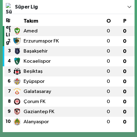
Süper Lig
#
Takım
O
P
1
Amed
0
0
2
Erzurumspor FK
0
0
3
Başakşehir
0
0
4
Kocaelispor
0
0
5
Beşiktaş
0
0
6
Eyüpspor
0
0
7
Galatasaray
0
0
8
Çorum FK
0
0
9
Gaziantep FK
0
0
10
Alanyaspor
0
0