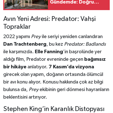
Gündemde: Doğru
Uygulama Fayda
Sağlıyor, Yanlış Kullanım
Avın Yeni Adresi: Predator: Vahşi
Risk Oluşturuyor
Topraklar
2022 yapımı
Prey
ile seriyi yeniden canlandıran
Dan Trachtenberg
, bu kez
Predator: Badlands
ile karşımızda.
Elle Fanning
’in başrolünde yer
aldığı film, Predator evreninde geçen
bağımsız
bir hikâye
anlatıyor.
7 Kasım’da vizyona
girecek olan yapım, doğanın ortasında ölümcül
bir avı konu alıyor. Konusu hakkında çok az bilgi
bulunsa da,
Prey
ekibinin geri dönmesi hayranların
beklentisini artırıyor.
Stephen King’in Karanlık Distopyası