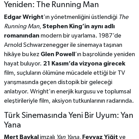
Yeniden: The Running Man
Edgar Wright
’ın yönetmenliğini üstlendiği
The
Running Man
,
Stephen King’in aynı adlı
romanından
modern bir uyarlama. 1987’de
Arnold Schwarzenegger ile sinemaya taşınan
hikâye bu kez
Glen Powell
’ın başrolünde yeniden
hayat buluyor.
21 Kasım’da vizyona girecek
film, suçluların ölümüne mücadele ettiği bir TV
yarışmasında geçen distopik bir geleceği
anlatıyor. Wright’ın enerjik kurgusu ve toplumsal
eleştirileriyle film, aksiyon tutkunlarının radarında.
Türk Sinemasında Yeni Bir Uyum: Yan
Yana
Mert Baykal
imzalı
Yan Yana
,
Feyyaz Yiğit
ve