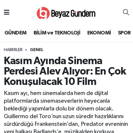
GÜNDEM
Hava Durumu
GÜNDEM
BİLİM ve TEKNOLOJİ
EKONOMİ
SPOR
BİLİM ve TEKNOLOJİ
Trafik Durumu
HABERLER
GENEL
EKONOMİ
Süper Lig Puan Durumu ve Fikstür
Kasım Ayında Sinema
SPOR
Tüm Manşetler
Perdesi Alev Alıyor: En Çok
Konuşulacak 10 Film
SAĞLIK
Son Dakika Haberleri
Kasım ayı, hem sinemalarda hem de dijital
EĞİTİM
Haber Arşivi
platformlarda sinemaseverlerin heyecanla
beklediği yapımlarla dolu bir dönem olacak.
KÜLTÜR SANAT
Guillermo del Toro’nun uzun süredir hazırlıklarını
sürdürdüğü Frankenstein’dan, Predator evreninin
MAGAZİN
yeni halkası Badlands’e, müzikalden korkuya