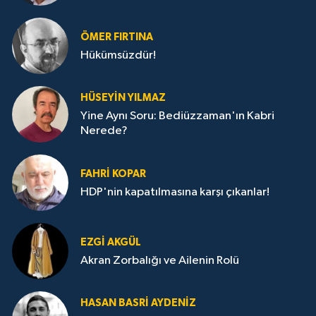
ÖMER FIRTINA
Hükümsüzdür!
HÜSEYIN YILMAZ
Yine Aynı Soru: Bediüzzaman'ın Kabri
Nerede?
FAHRI KOPAR
HDP'nin kapatılmasına karşı çıkanlar!
EZGI AKGÜL
Akran Zorbalığı ve Ailenin Rolü
HASAN BASRI AYDENIZ