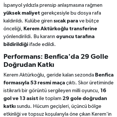
İspanyol yıldızla prensip anlaşmasına rağmen
yüksek maliyet
gerekçesiyle bu dosya rafa
kaldırıldı. Kulübe giren
sıcak para
ve bütçe
önceliği,
Kerem Aktürkoğlu transferine
yönlendirildi. Bu kararın
oyuncu tarafına
bildirildiği
ifade edildi.
Performans: Benfica'da 29 Golle
Doğrudan Katkı
Kerem Aktürkoğlu, geride kalan sezonda
Benfica
formasıyla 53 resmi maça
çıktı. Skor üretiminde
istikrarlı bir görüntü sergileyen milli oyuncu,
16
gol ve 13 asist
ile toplam
29 gole doğrudan
katkı
sundu. Hücum geçişleri, üçüncü bölge
etkinliği ve topsuz koşularıyla öne çıkan Kerem'in