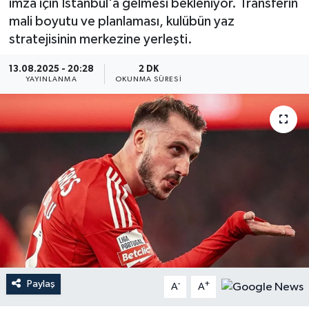
imza için İstanbul'a gelmesi bekleniyor. Transferin
mali boyutu ve planlaması, kulübün yaz
YEREL
stratejisinin merkezine yerleşti.
13.08.2025 - 20:28
2 DK
YAYINLANMA
OKUNMA SÜRESI
Paylaş
-
+
A
A