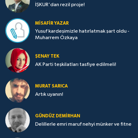
İŞKUR'dan rezil proje!
MISAFIR YAZAR
Yusuf kardeşimizle hatırlatmak şart oldu -
Muharrem Özkaya
ŞENAY TEK
AK Parti teşkilatları tasfiye edilmeli!
MURAT SARICA
Artık uyanın!
GÜNDÜZ DEMIRHAN
Delillerle emri maruf nehyi münker ve fitne