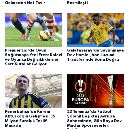
Gelmeden Net Tavır
Resmileşti
Premier Lig'de Oyun
Galatasaray'da Savunmaya
Soğutmaya Yeni Fren: Kaleci
Dev Hamle: Jhon Lucumi
ve Oyuncu Değişikliklerine
Transferinde Sona Doğru
Sert Kurallar Geliyor
Fenerbahçe'de Kerem
23 Temmuz'da Futbol
Aktürkoğlu Gelişmesi! 35
Şöleni! Beşiktaş Avrupa
Milyon Euroluk Teklif
Sahnesinde, Gün Boyu Dev
Masada
Maçlar Sporseverleri