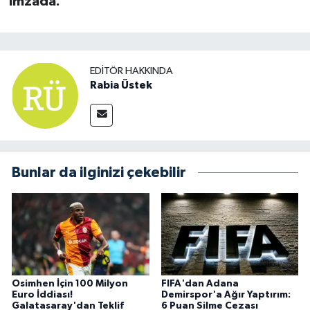
imzada.
EDITÖR HAKKINDA
Rabia Üstek
Bunlar da ilginizi çekebilir
Osimhen İçin 100 Milyon
FIFA'dan Adana
Euro İddiası!
Demirspor'a Ağır Yaptırım:
Galatasaray'dan Teklif
6 Puan Silme Cezası