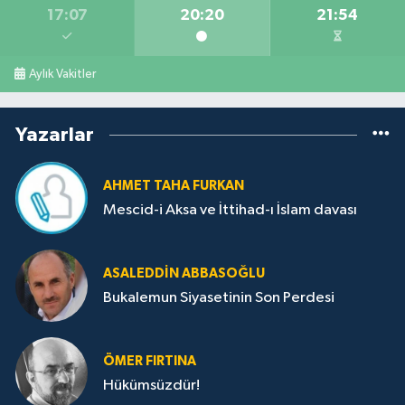
17:07
20:20
21:54
Aylık Vakitler
Yazarlar
AHMET TAHA FURKAN
Mescid-i Aksa ve İttihad-ı İslam davası
ASALEDDIN ABBASOĞLU
Bukalemun Siyasetinin Son Perdesi
ÖMER FIRTINA
Hükümsüzdür!