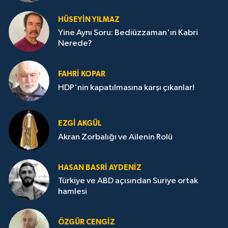
HÜSEYIN YILMAZ
Yine Aynı Soru: Bediüzzaman'ın Kabri
Nerede?
FAHRI KOPAR
HDP'nin kapatılmasına karşı çıkanlar!
EZGI AKGÜL
Akran Zorbalığı ve Ailenin Rolü
HASAN BASRI AYDENIZ
Türkiye ve ABD açısından Suriye ortak
hamlesi
ÖZGÜR CENGIZ