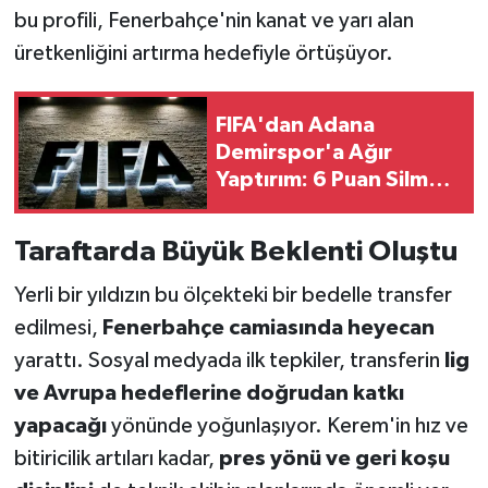
bu profili, Fenerbahçe'nin kanat ve yarı alan
üretkenliğini artırma hedefiyle örtüşüyor.
FIFA'dan Adana
Demirspor'a Ağır
Yaptırım: 6 Puan Silme
Cezası Resmileşti
Taraftarda Büyük Beklenti Oluştu
Yerli bir yıldızın bu ölçekteki bir bedelle transfer
edilmesi,
Fenerbahçe camiasında heyecan
yarattı. Sosyal medyada ilk tepkiler, transferin
lig
ve Avrupa hedeflerine doğrudan katkı
yapacağı
yönünde yoğunlaşıyor. Kerem'in hız ve
bitiricilik artıları kadar,
pres yönü ve geri koşu