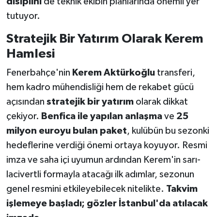
disiplini
de teknik ekibin planlarında önemli yer
tutuyor.
Stratejik Bir Yatırım Olarak Kerem
Hamlesi
Fenerbahçe'nin
Kerem Aktürkoğlu
transferi,
hem kadro mühendisliği hem de rekabet gücü
açısından
stratejik bir yatırım
olarak dikkat
çekiyor.
Benfica ile yapılan anlaşma
ve
25
milyon euroyu bulan paket
, kulübün bu sezonki
hedeflerine verdiği önemi ortaya koyuyor. Resmi
imza ve saha içi uyumun ardından Kerem'in sarı-
lacivertli formayla atacağı ilk adımlar, sezonun
genel resmini etkileyebilecek nitelikte.
Takvim
işlemeye başladı; gözler İstanbul'da atılacak