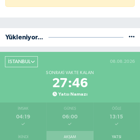
Yükleniyor...
İSTANBUL
08.08.2026
SONRAKI VAKTE KALAN
27:46
Yatsı Namazı
İMSAK
GÜNEŞ
ÖĞLE
04:19
06:00
13:15
İKINDI
AKŞAM
YATSI