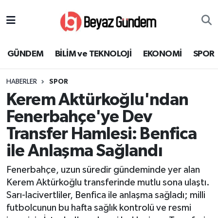
GÜNDEM
Hava Durumu
GÜNDEM
BİLİM ve TEKNOLOJİ
EKONOMİ
SPOR
BİLİM ve TEKNOLOJİ
Trafik Durumu
HABERLER
SPOR
EKONOMİ
Süper Lig Puan Durumu ve Fikstür
Kerem Aktürkoğlu'ndan
SPOR
Tüm Manşetler
Fenerbahçe'ye Dev
Transfer Hamlesi: Benfica
SAĞLIK
Son Dakika Haberleri
ile Anlaşma Sağlandı
EĞİTİM
Haber Arşivi
Fenerbahçe, uzun süredir gündeminde yer alan
Kerem Aktürkoğlu transferinde mutlu sona ulaştı.
KÜLTÜR SANAT
Sarı-lacivertliler, Benfica ile anlaşma sağladı; milli
futbolcunun bu hafta sağlık kontrolü ve resmi
MAGAZİN