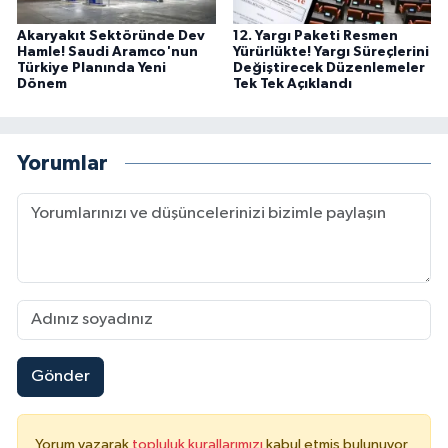
Akaryakıt Sektöründe Dev
12. Yargı Paketi Resmen
Hamle! Saudi Aramco'nun
Yürürlükte! Yargı Süreçlerini
Türkiye Planında Yeni
Değiştirecek Düzenlemeler
Dönem
Tek Tek Açıklandı
Yorumlar
Gönder
Yorum yazarak
topluluk kurallarımızı
kabul etmiş bulunuyor