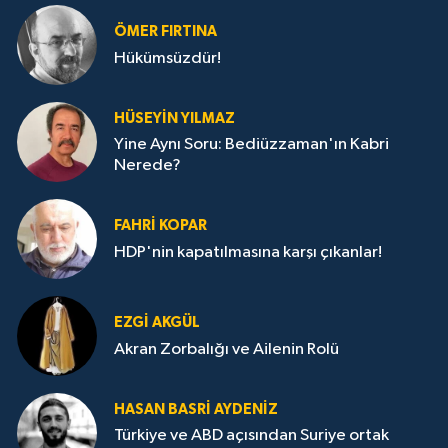
ÖMER FIRTINA
Hükümsüzdür!
HÜSEYIN YILMAZ
Yine Aynı Soru: Bediüzzaman'ın Kabri
Nerede?
FAHRI KOPAR
HDP'nin kapatılmasına karşı çıkanlar!
EZGI AKGÜL
Akran Zorbalığı ve Ailenin Rolü
HASAN BASRI AYDENIZ
Türkiye ve ABD açısından Suriye ortak