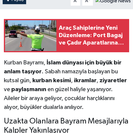
A
A
Araç Sahiplerine Yeni
Düzenleme: Port Bagaj
ve Çadır Aparatlarına
Ceza Uygulaması Sona
Erdi
Kurban Bayramı,
İslam dünyası için büyük bir
anlam taşıyor
. Sabah namazıyla başlayan bu
kutsal gün,
kurban kesimi
,
ikramlar
,
ziyaretler
ve
paylaşmanın
en güzel haliyle yaşanıyor.
Aileler bir araya geliyor, çocuklar harçlıklarını
alıyor, büyükler dualarla anılıyor.
Uzakta Olanlara Bayram Mesajlarıyla
Kalpler Yakınlaşıyor