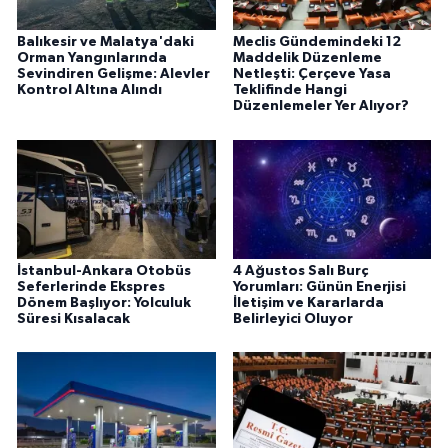
Balıkesir ve Malatya'daki
Meclis Gündemindeki 12
Orman Yangınlarında
Maddelik Düzenleme
Sevindiren Gelişme: Alevler
Netleşti: Çerçeve Yasa
Kontrol Altına Alındı
Teklifinde Hangi
Düzenlemeler Yer Alıyor?
İstanbul-Ankara Otobüs
4 Ağustos Salı Burç
Seferlerinde Ekspres
Yorumları: Günün Enerjisi
Dönem Başlıyor: Yolculuk
İletişim ve Kararlarda
Süresi Kısalacak
Belirleyici Oluyor