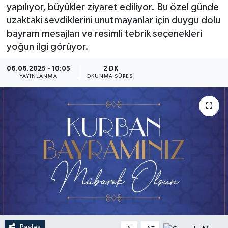
yapılıyor, büyükler ziyaret ediliyor. Bu özel günde
YEREL
uzaktaki sevdiklerini unutmayanlar için duygu dolu
bayram mesajları ve resimli tebrik seçenekleri
yoğun ilgi görüyor.
06.06.2025 - 10:05
2 DK
YAYINLANMA
OKUNMA SÜRESI
Paylaş
-
+