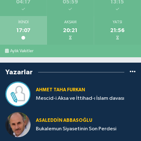
04:17
05:59
13:15
İKINDI
AKŞAM
YATSI
17:07
20:21
21:56
Aylık Vakitler
Yazarlar
AHMET TAHA FURKAN
Mescid-i Aksa ve İttihad-ı İslam davası
ASALEDDIN ABBASOĞLU
Bukalemun Siyasetinin Son Perdesi