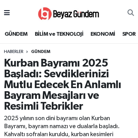
GÜNDEM
Hava Durumu
GÜNDEM
BİLİM ve TEKNOLOJİ
EKONOMİ
SPOR
BİLİM ve TEKNOLOJİ
Trafik Durumu
HABERLER
GÜNDEM
EKONOMİ
Süper Lig Puan Durumu ve Fikstür
Kurban Bayramı 2025
SPOR
Tüm Manşetler
Başladı: Sevdiklerinizi
Mutlu Edecek En Anlamlı
SAĞLIK
Son Dakika Haberleri
Bayram Mesajları ve
EĞİTİM
Haber Arşivi
Resimli Tebrikler
KÜLTÜR SANAT
2025 yılının son dini bayramı olan Kurban
Bayramı, bayram namazı ve dualarla başladı.
MAGAZİN
Kahvaltı sofraları kuruldu, kurban kesimleri