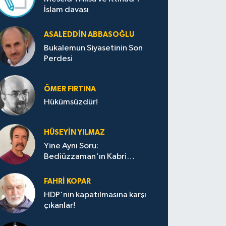
İslam davası
ASALEDDIN ABBASOĞLU
Bukalemun Siyasetinin Son
Perdesi
ÖMER FIRTINA
Hükümsüzdür!
HÜSEYIN YILMAZ
Yine Aynı Soru:
Bediüzzaman'ın Kabri
Nerede?
FAHRI KOPAR
HDP'nin kapatılmasına karşı
çıkanlar!