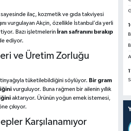
G
i sayesinde ilaç, kozmetik ve gıda takviyesi
ını vurgulayan Akçin, özellikle İstanbul’da yerli
1
tiyor. Bazı işletmelerin
İran safranını bırakıp
B
de ediyor.
B
leri ve Üretim Zorluğu
A
1
tinyağıyla tüketilebildiğini söylüyor.
Bir gram
S
iğini
vurguluyor. Buna rağmen bir ailenin yıllık
ğini
aktarıyor. Ürünün yoğun emek istemesi,
öne çıkıyor.
lepler Karşılanamıyor