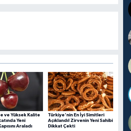
e ve Yüksek Kalite
Türkiye'nin En İyi Simitleri
catında Yeni
Açıklandı! Zirvenin Yeni Sahibi
apısını Araladı
Dikkat Çekti