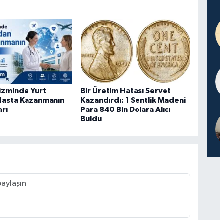
rizminde Yurt
Bir Üretim Hatası Servet
Hasta Kazanmanın
Kazandırdı: 1 Sentlik Madeni
arı
Para 840 Bin Dolara Alıcı
Buldu