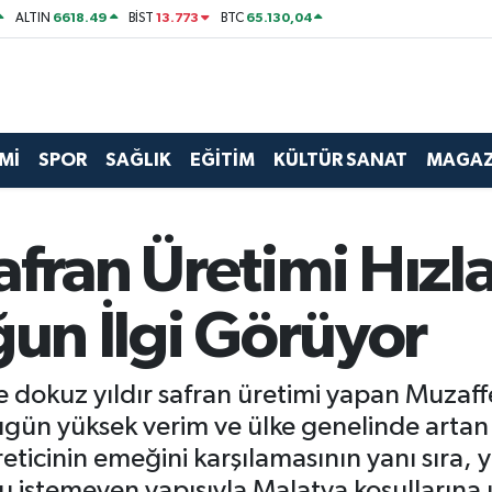
6618.49
13.773
65.130,04
ALTIN
BİST
BTC
Mİ
SPOR
SAĞLIK
EĞİTİM
KÜLTÜR SANAT
MAGAZ
fran Üretimi Hızla
ğun İlgi Görüyor
de dokuz yıldır safran üretimi yapan Muzaf
ugün yüksek verim ve ülke genelinde artan
eticinin emeğini karşılamasının yanı sıra, y
Su istemeyen yapısıyla Malatya koşullarına