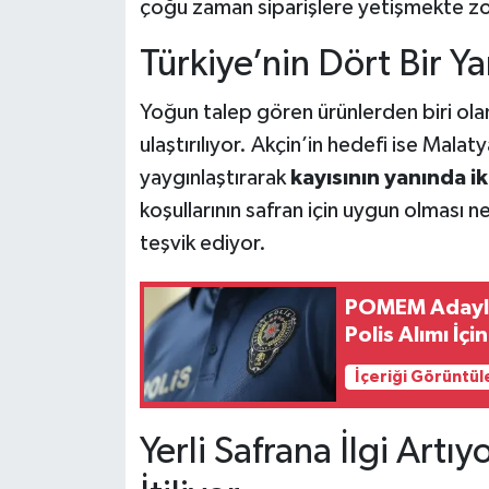
çoğu zaman siparişlere yetişmekte zorl
Türkiye’nin Dört Bir Y
Yoğun talep gören ürünlerden biri olan 
ulaştırılıyor. Akçin’in hedefi ise Mala
yaygınlaştırarak
kayısının yanında ik
koşullarının safran için uygun olması n
teşvik ediyor.
POMEM Adaylar
Polis Alımı İçi
İçeriği Görüntül
Yerli Safrana İlgi Artıy