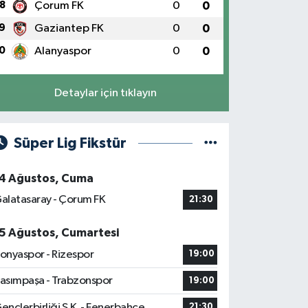
8
Çorum FK
0
0
9
Gaziantep FK
0
0
0
Alanyaspor
0
0
Detaylar için tıklayın
Süper Lig Fikstür
4 Ağustos, Cuma
alatasaray - Çorum FK
21:30
5 Ağustos, Cumartesi
onyaspor - Rizespor
19:00
asımpaşa - Trabzonspor
19:00
ençlerbirliği S.K. - Fenerbahçe
21:30