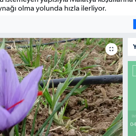
kaynağı olma yolunda hızla ilerliyor.
Y
İM
04