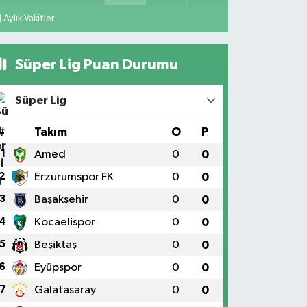
Aylık Vakitler
Süper Lig Puan Durumu
Süper Lig
#
Takım
O
P
1
Amed
0
0
2
Erzurumspor FK
0
0
3
Başakşehir
0
0
4
Kocaelispor
0
0
5
Beşiktaş
0
0
6
Eyüpspor
0
0
7
Galatasaray
0
0