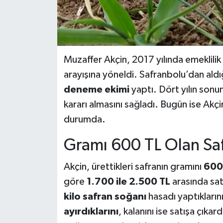
Muzaffer Akçin, 2017 yılında emeklilik 
arayışına yöneldi. Safranbolu’dan aldı
deneme ekimi
yaptı. Dört yılın sonu
kararı almasını sağladı. Bugün ise Akç
durumda.
Gramı 600 TL Olan Saf
Akçin, ürettikleri safranın gramını
600
göre
1.700 ile 2.500 TL
arasında satı
kilo safran soğanı
hasadı yaptıkların
ayırdıklarını
, kalanını ise satışa çıkar