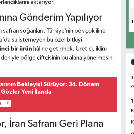
andıklarını aktarıyor.
anına Gönderim Yapılıyor
1
safran soğanları, Türkiye’nin pek çok iline
tya’da su istemeyen bu özel bitkiyi
inci bir ürün
hâline getirmek. Üretici, iklim
edeniyle bölge çiftçisinin bu alana yönelmesini
1
ının Bekleyişi Sürüyor: 34. Dönem
G
n Gözler Yeni İlanda
1
e
K
or, İran Safranı Geri Plana
K
G