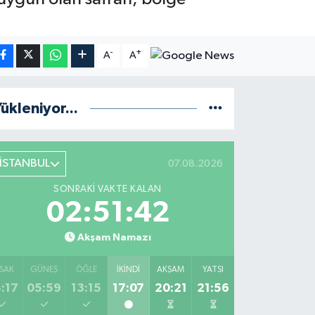
-
+
A
A
ükleniyor...
İSTANBUL
07.08.2026
SONRAKI VAKTE KALAN
02:51:41
Akşam Namazı
SAK
GÜNEŞ
ÖĞLE
İKINDI
AKŞAM
YATSI
:17
05:59
13:15
17:07
20:21
21:56