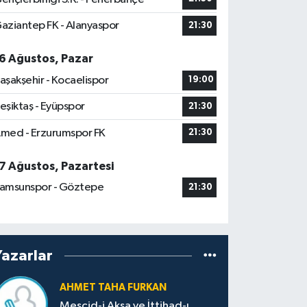
aziantep FK - Alanyaspor
21:30
6 Ağustos, Pazar
aşakşehir - Kocaelispor
19:00
eşiktaş - Eyüpspor
21:30
med - Erzurumspor FK
21:30
7 Ağustos, Pazartesi
amsunspor - Göztepe
21:30
Yazarlar
AHMET TAHA FURKAN
Mescid-i Aksa ve İttihad-ı