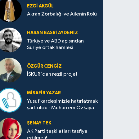
EZGI AKGÜL
Akran Zorbalığı ve Ailenin Rolü
HASAN BASRI AYDENIZ
Türkiye ve ABD açısından
Suriye ortak hamlesi
ÖZGÜR CENGIZ
İŞKUR'dan rezil proje!
MISAFIR YAZAR
Yusuf kardeşimizle hatırlatmak
şart oldu - Muharrem Özkaya
ŞENAY TEK
AK Parti teşkilatları tasfiye
edilmeli!