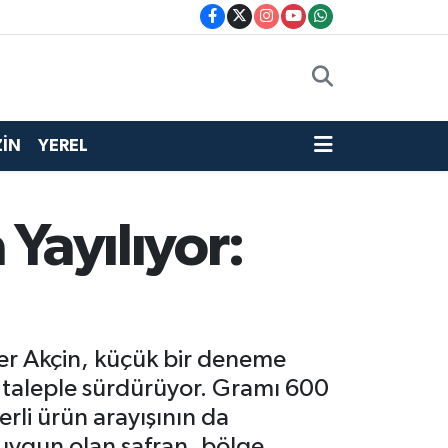
İN
YEREL
 Yayılıyor:
fer Akçin, küçük bir deneme
 taleple sürdürüyor. Gramı 600
erli ürün arayışının da
 uygun olan safran, bölge