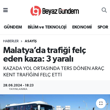
GÜNDEM
Hava Durumu
GÜNDEM
BİLİM ve TEKNOLOJİ
EKONOMİ
SPOR
BİLİM ve TEKNOLOJİ
Trafik Durumu
HABERLER
ASAYİŞ
EKONOMİ
Süper Lig Puan Durumu ve Fikstür
Malatya’da trafiği felç
SPOR
Tüm Manşetler
eden kaza: 3 yaralı
KAZADA YOL ORTASINDA TERS DÖNEN ARAÇ
SAĞLIK
Son Dakika Haberleri
KENT TRAFİĞİNİ FELÇ ETTİ
EĞİTİM
Haber Arşivi
28.06.2024 - 18:23
YAYINLANMA
KÜLTÜR SANAT
MAGAZİN