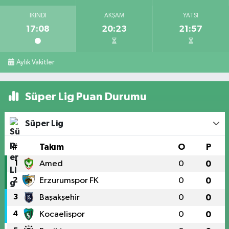
İKINDI
AKŞAM
YATSI
17:08
20:23
21:57
Aylık Vakitler
Süper Lig Puan Durumu
Süper Lig
#
Takım
O
P
1
Amed
0
0
2
Erzurumspor FK
0
0
3
Başakşehir
0
0
4
Kocaelispor
0
0