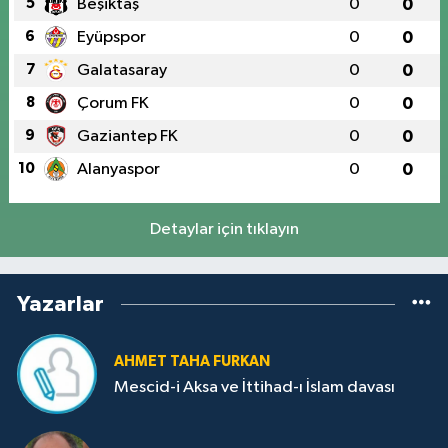
5
Beşiktaş
0
0
6
Eyüpspor
0
0
7
Galatasaray
0
0
8
Çorum FK
0
0
9
Gaziantep FK
0
0
10
Alanyaspor
0
0
Detaylar için tıklayın
Yazarlar
AHMET TAHA FURKAN
Mescid-i Aksa ve İttihad-ı İslam davası