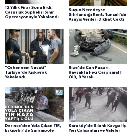
12 Yıllık Firar Sona Erdi:
Suçun Neredeyse
Casusluk Şüphelisi Sınır
Sıfırlandığı Kent: Tunceli’de
Operasyonuyla Yakalandı
Asayiş Verileri Dikkat Çekti
"Cehennem Necati"
Rize'de Can Pazarı:
Türkiye'de Kıskıvrak
Kavşakta Feci Çarpışma! 1
Yakalandı
Ölü, 8 Yaralı
Derince’den Yola Çıkan TIR,
Karaköy’de Silahlı Kavga! İş
Eskişehir’de Şarampole
Yeri Çalışanları ve Valeler