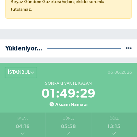
Beyaz Gündem Gazetesi hiçbir şekilde sorumlu
tutulamaz.
Yükleniyor...
İSTANBUL
06.08.2026
SONRAKI VAKTE KALAN
01:49:28
Akşam Namazı
İMSAK
GÜNEŞ
ÖĞLE
04:16
05:58
13:15