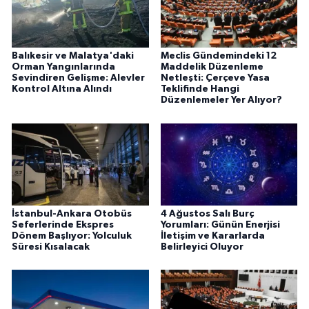
Balıkesir ve Malatya'daki
Meclis Gündemindeki 12
Orman Yangınlarında
Maddelik Düzenleme
Sevindiren Gelişme: Alevler
Netleşti: Çerçeve Yasa
Kontrol Altına Alındı
Teklifinde Hangi
Düzenlemeler Yer Alıyor?
İstanbul-Ankara Otobüs
4 Ağustos Salı Burç
Seferlerinde Ekspres
Yorumları: Günün Enerjisi
Dönem Başlıyor: Yolculuk
İletişim ve Kararlarda
Süresi Kısalacak
Belirleyici Oluyor