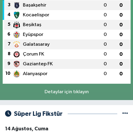
3
Başakşehir
0
0
4
Kocaelispor
0
0
5
Beşiktaş
0
0
6
Eyüpspor
0
0
7
Galatasaray
0
0
8
Çorum FK
0
0
9
Gaziantep FK
0
0
10
Alanyaspor
0
0
Detaylar için tıklayın
Süper Lig Fikstür
14 Ağustos, Cuma