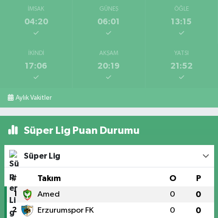
İMSAK
GÜNEŞ
ÖĞLE
04:20
06:01
13:15
İKINDI
AKŞAM
YATSI
17:06
20:19
21:52
Aylık Vakitler
Süper Lig Puan Durumu
Süper Lig
#
Takım
O
P
1
Amed
0
0
2
Erzurumspor FK
0
0