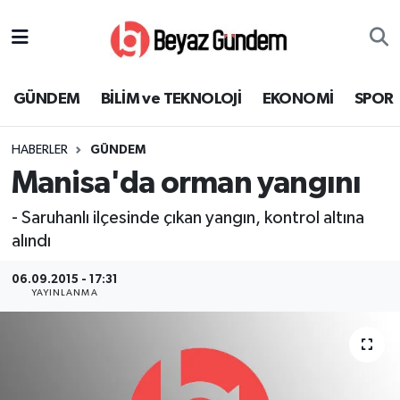
GÜNDEM
Hava Durumu
GÜNDEM
BİLİM ve TEKNOLOJİ
EKONOMİ
SPOR
BİLİM ve TEKNOLOJİ
Trafik Durumu
HABERLER
GÜNDEM
EKONOMİ
Süper Lig Puan Durumu ve Fikstür
Manisa'da orman yangını
SPOR
Tüm Manşetler
- Saruhanlı ilçesinde çıkan yangın, kontrol altına
alındı
SAĞLIK
Son Dakika Haberleri
06.09.2015 - 17:31
EĞİTİM
Haber Arşivi
YAYINLANMA
KÜLTÜR SANAT
MAGAZİN