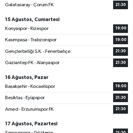
Galatasaray - Çorum FK
21:30
15 Ağustos, Cumartesi
Konyaspor - Rizespor
19:00
Kasımpaşa - Trabzonspor
19:00
Gençlerbirliği S.K. - Fenerbahçe
21:30
Gaziantep FK - Alanyaspor
21:30
16 Ağustos, Pazar
Başakşehir - Kocaelispor
19:00
Beşiktaş - Eyüpspor
21:30
Amed - Erzurumspor FK
21:30
17 Ağustos, Pazartesi
Samsunspor - Göztepe
21:30