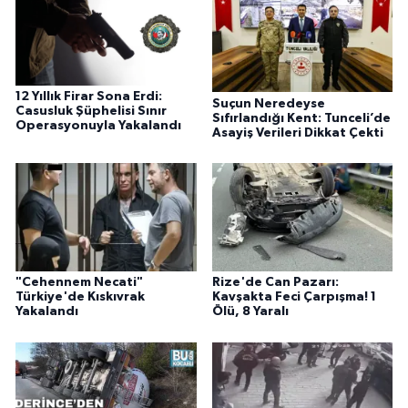
12 Yıllık Firar Sona Erdi:
Suçun Neredeyse
Casusluk Şüphelisi Sınır
Sıfırlandığı Kent: Tunceli’de
Operasyonuyla Yakalandı
Asayiş Verileri Dikkat Çekti
"Cehennem Necati"
Rize'de Can Pazarı:
Türkiye'de Kıskıvrak
Kavşakta Feci Çarpışma! 1
Yakalandı
Ölü, 8 Yaralı