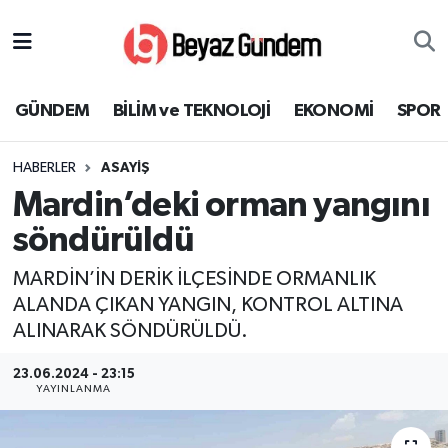
GÜNDEM
Hava Durumu
GÜNDEM
BİLİM ve TEKNOLOJİ
EKONOMİ
SPOR
BİLİM ve TEKNOLOJİ
Trafik Durumu
HABERLER
ASAYİŞ
EKONOMİ
Süper Lig Puan Durumu ve Fikstür
Mardin’deki orman yangını
SPOR
Tüm Manşetler
söndürüldü
MARDİN’İN DERİK İLÇESİNDE ORMANLIK
SAĞLIK
Son Dakika Haberleri
ALANDA ÇIKAN YANGIN, KONTROL ALTINA
ALINARAK SÖNDÜRÜLDÜ.
EĞİTİM
Haber Arşivi
23.06.2024 - 23:15
KÜLTÜR SANAT
YAYINLANMA
MAGAZİN