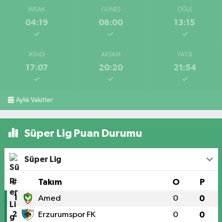
İMSAK
GÜNEŞ
ÖĞLE
04:19
06:00
13:15
İKINDI
AKŞAM
YATSI
17:07
20:20
21:54
Aylık Vakitler
Süper Lig Puan Durumu
Süper Lig
#
Takım
O
P
1
Amed
0
0
2
Erzurumspor FK
0
0