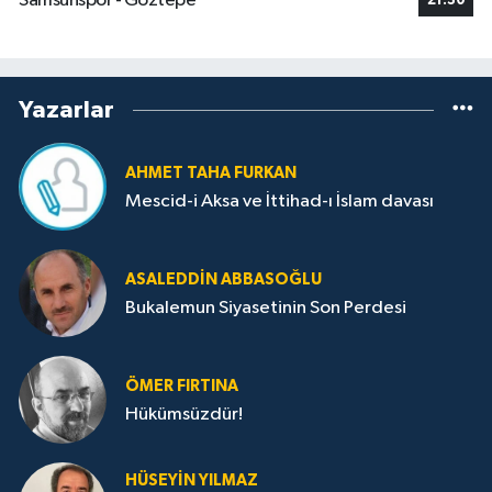
Samsunspor - Göztepe
21:30
Yazarlar
AHMET TAHA FURKAN
Mescid-i Aksa ve İttihad-ı İslam davası
ASALEDDIN ABBASOĞLU
Bukalemun Siyasetinin Son Perdesi
ÖMER FIRTINA
Hükümsüzdür!
HÜSEYIN YILMAZ