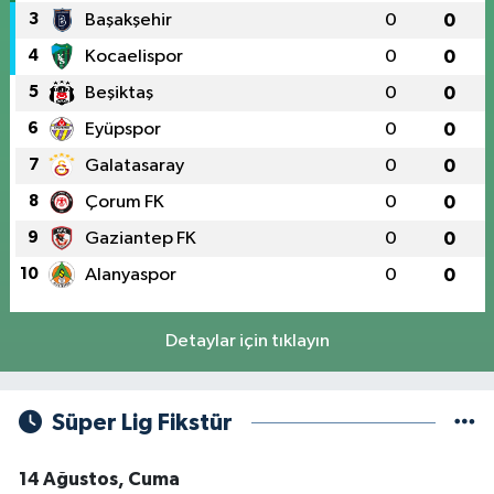
3
Başakşehir
0
0
4
Kocaelispor
0
0
5
Beşiktaş
0
0
6
Eyüpspor
0
0
7
Galatasaray
0
0
8
Çorum FK
0
0
9
Gaziantep FK
0
0
10
Alanyaspor
0
0
Detaylar için tıklayın
Süper Lig Fikstür
14 Ağustos, Cuma