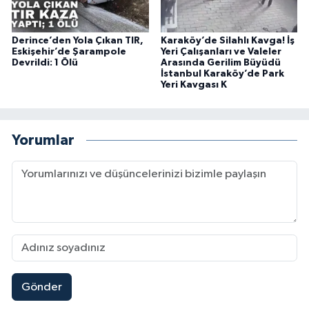
Derince’den Yola Çıkan TIR,
Karaköy’de Silahlı Kavga! İş
Eskişehir’de Şarampole
Yeri Çalışanları ve Valeler
Devrildi: 1 Ölü
Arasında Gerilim Büyüdü
İstanbul Karaköy’de Park
Yeri Kavgası K
Yorumlar
Gönder