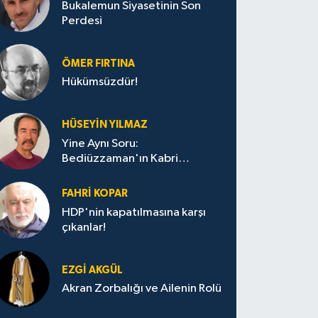
Bukalemun Siyasetinin Son
Perdesi
ÖMER FIRTINA
Hükümsüzdür!
HÜSEYIN YILMAZ
Yine Aynı Soru:
Bediüzzaman'ın Kabri
Nerede?
FAHRI KOPAR
HDP'nin kapatılmasına karşı
çıkanlar!
EZGI AKGÜL
Akran Zorbalığı ve Ailenin Rolü