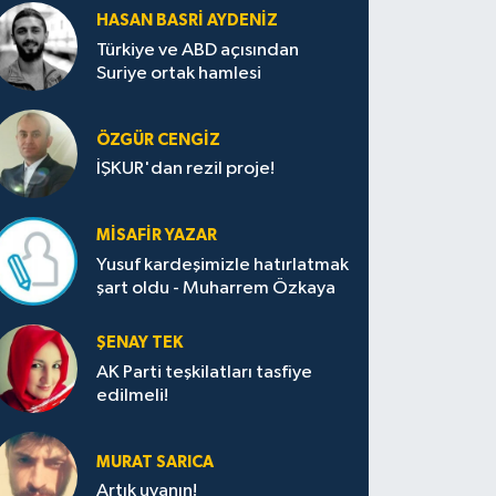
HASAN BASRI AYDENIZ
Türkiye ve ABD açısından
Suriye ortak hamlesi
ÖZGÜR CENGIZ
İŞKUR'dan rezil proje!
MISAFIR YAZAR
Yusuf kardeşimizle hatırlatmak
şart oldu - Muharrem Özkaya
ŞENAY TEK
AK Parti teşkilatları tasfiye
edilmeli!
MURAT SARICA
Artık uyanın!