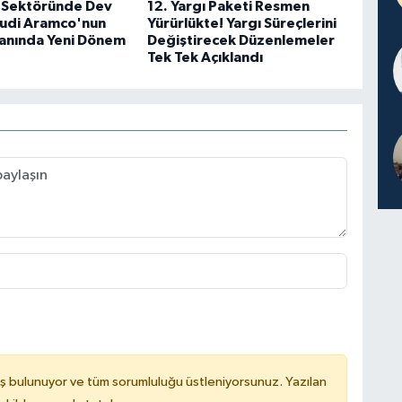
 Sektöründe Dev
12. Yargı Paketi Resmen
udi Aramco'nun
Yürürlükte! Yargı Süreçlerini
lanında Yeni Dönem
Değiştirecek Düzenlemeler
Tek Tek Açıklandı
ş bulunuyor ve tüm sorumluluğu üstleniyorsunuz. Yazılan