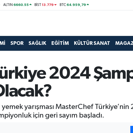
6660.55
13.779
64.959,79
ALTIN
BİST
BTC
Mİ
SPOR
SAĞLIK
EĞİTİM
KÜLTÜR SANAT
MAGAZ
Türkiye 2024 Şam
Olacak?
n yemek yarışması MasterChef Türkiye’nin
piyonluk için geri sayım başladı.