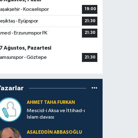
aşakşehir - Kocaelispor
19:00
eşiktaş - Eyüpspor
21:30
med - Erzurumspor FK
21:30
7 Ağustos, Pazartesi
amsunspor - Göztepe
21:30
Yazarlar
AHMET TAHA FURKAN
Mescid-i Aksa ve İttihad-ı
İslam davası
ASALEDDIN ABBASOĞLU