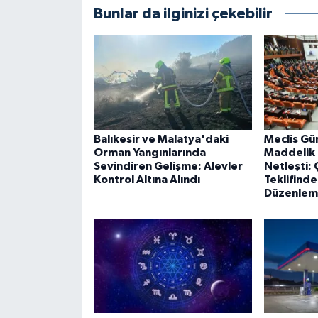
Bunlar da ilginizi çekebilir
Balıkesir ve Malatya'daki
Meclis Gü
Orman Yangınlarında
Maddelik
Sevindiren Gelişme: Alevler
Netleşti:
Kontrol Altına Alındı
Teklifind
Düzenleme