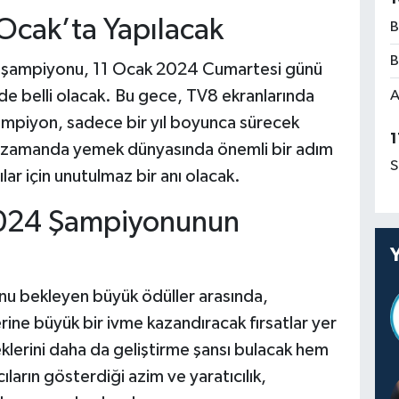
 Ocak’ta Yapılacak
B
B
 şampiyonu, 11 Ocak 2024 Cumartesi günü
de belli olacak. Bu gece, TV8 ekranlarında
A
 Şampiyon, sadece bir yıl boyunca sürecek
1
ı zamanda yemek dünyasında önemli bir adım
S
ar için unutulmaz bir anı olacak.
2024 Şampiyonunun
 bekleyen büyük ödüller arasında,
ne büyük bir ivme kazandıracak fırsatlar yer
lerini daha da geliştirme şansı bulacak hem
ların gösterdiği azim ve yaratıcılık,