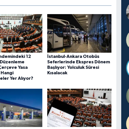
ndemindeki 12
İstanbul-Ankara Otobüs
 Düzenleme
Seferlerinde Ekspres Dönem
 Çerçeve Yasa
Başlıyor: Yolculuk Süresi
e Hangi
Kısalacak
ler Yer Alıyor?