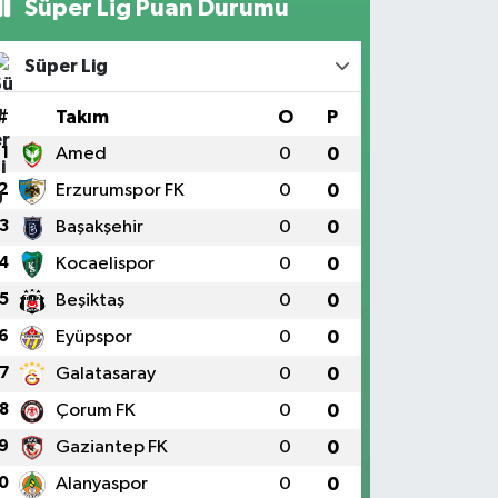
Süper Lig Puan Durumu
Süper Lig
#
Takım
O
P
1
Amed
0
0
2
Erzurumspor FK
0
0
3
Başakşehir
0
0
4
Kocaelispor
0
0
5
Beşiktaş
0
0
6
Eyüpspor
0
0
7
Galatasaray
0
0
8
Çorum FK
0
0
9
Gaziantep FK
0
0
0
Alanyaspor
0
0