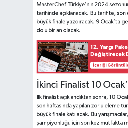
MasterChef Türkiye'nin 2024 sezonunun
tarihinde açıklanacak. Bu tarihte, son d
büyük finale yazdıracak. 9 Ocak’ta ge
dolu bir an olacak.
12. Yargı Pake
Değiştirecek 
İçeriği Görüntül
İkinci Finalist 10 Ocak
İlk finalist açıklandıktan sonra, 10 Oca
son haftasında yapılan zorlu eleme turla
büyük finale katılacak. Bu yarışmacıl
şampiyonluğu için son kez mutfakta 