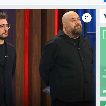
Y
İM
04