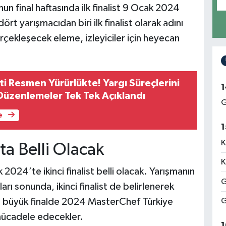
 final haftasında ilk finalist 9 Ocak 2024
ört yarışmacıdan biri ilk finalist olarak adını
rçekleşecek eleme, izleyiciler için heyecan
ti Resmen Yürürlükte! Yargı Süreçlerini
1
Düzenlemeler Tek Tek Açıklandı
G
e
1
K
’ta Belli Olacak
K
k 2024’te ikinci finalist belli olacak. Yarışmanın
G
rı sonunda, ikinci finalist de belirlenerek
ar, büyük finalde 2024 MasterChef Türkiye
G
mücadele edecekler.
1