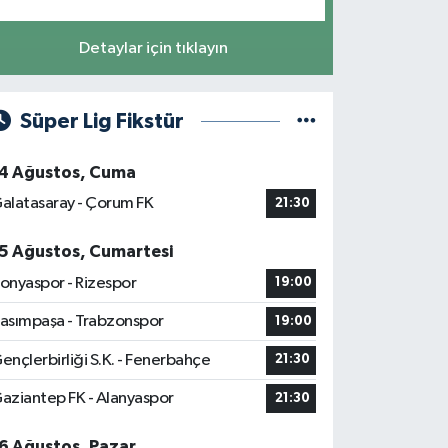
Detaylar için tıklayın
Süper Lig Fikstür
4 Ağustos, Cuma
alatasaray - Çorum FK
21:30
5 Ağustos, Cumartesi
onyaspor - Rizespor
19:00
asımpaşa - Trabzonspor
19:00
ençlerbirliği S.K. - Fenerbahçe
21:30
aziantep FK - Alanyaspor
21:30
6 Ağustos, Pazar