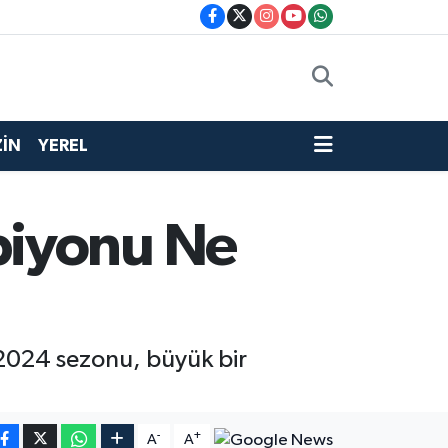
İN
YEREL
piyonu Ne
 2024 sezonu, büyük bir
-
+
A
A