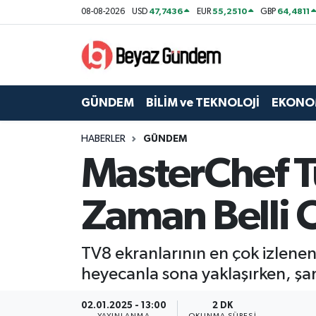
47,7436
55,2510
64,4811
08-08-2026
USD
EUR
GBP
GÜNDEM
Hava Durumu
BİLİM ve TEKNOLOJİ
Trafik Durumu
GÜNDEM
BİLİM ve TEKNOLOJİ
EKONO
EKONOMİ
Süper Lig Puan Durumu ve Fikstür
HABERLER
GÜNDEM
MasterChef 
SPOR
Tüm Manşetler
SAĞLIK
Son Dakika Haberleri
Zaman Belli 
EĞİTİM
Haber Arşivi
TV8 ekranlarının en çok izlene
KÜLTÜR SANAT
heyecanla sona yaklaşırken, şam
MAGAZİN
02.01.2025 - 13:00
2 DK
YAYINLANMA
OKUNMA SÜRESI