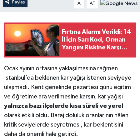
Paylaş
-
+
A
A
Fırtına Alarmı Verildi: 14
İl İçin Sarı Kod, Orman
Yangını Riskine Karşı
Kritik Uyarılar
Ocak ayının ortasına yaklaşılmasına rağmen
İstanbul’da beklenen kar yağışı istenen seviyeye
ulaşmadı. Kent genelinde pazartesi günü eğitim
ve öğretime ara verilmesine karşın, kar yağışı
yalnızca bazı ilçelerde kısa süreli ve yerel
olarak etkili oldu. Baraj doluluk oranlarının hâlen
kritik seviyelerde seyretmesi, kar beklentisini
daha da önemli hale getirdi.