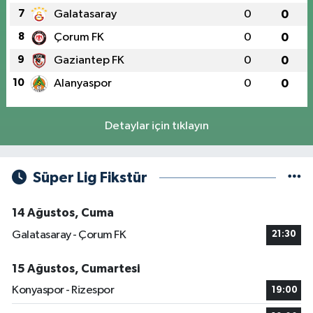
7
Galatasaray
0
0
8
Çorum FK
0
0
9
Gaziantep FK
0
0
10
Alanyaspor
0
0
Detaylar için tıklayın
Süper Lig Fikstür
14 Ağustos, Cuma
Galatasaray - Çorum FK
21:30
15 Ağustos, Cumartesi
Konyaspor - Rizespor
19:00