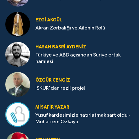
EZGI AKGÜL
Akran Zorbalığı ve Ailenin Rolü
HASAN BASRI AYDENIZ
Türkiye ve ABD açısından Suriye ortak
hamlesi
ÖZGÜR CENGIZ
İŞKUR'dan rezil proje!
MISAFIR YAZAR
Yusuf kardeşimizle hatırlatmak şart oldu -
Muharrem Özkaya