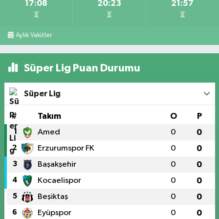
17:08
20:23
21:57
Aylık Vakitler
Süper Lig Puan Durumu
Süper Lig
#
Takım
O
P
1
Amed
0
0
2
Erzurumspor FK
0
0
3
Başakşehir
0
0
4
Kocaelispor
0
0
5
Beşiktaş
0
0
6
Eyüpspor
0
0