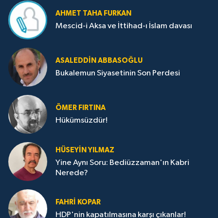
AHMET TAHA FURKAN
Mescid-i Aksa ve İttihad-ı İslam davası
ASALEDDIN ABBASOĞLU
Bukalemun Siyasetinin Son Perdesi
ÖMER FIRTINA
Hükümsüzdür!
HÜSEYIN YILMAZ
Yine Aynı Soru: Bediüzzaman'ın Kabri
Nerede?
FAHRI KOPAR
HDP'nin kapatılmasına karşı çıkanlar!