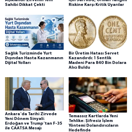
Açıklandı! Zirvenin Yeni
İçin Sarı Kod, Orman Yangını
Sahibi Dikkat Çekti
Riskine Karşı Kritik Uyarılar
Sağlık Turizminde Yurt
Bir Üretim Hatası Servet
Dışından Hasta Kazanmanın
Kazandırdı: 1 Sentlik
Dijital Yolları
Madeni Para 840 Bin Dolara
Alıcı Buldu
Ankara'da Tarihi Zirvede
Temassız Kartlarda Yeni
Yeni Dönem Sinyali:
Tehlike: Şifresiz İşlem
Erdoğan ve Trump'tan F-35
Yöntemi Dolandırıcıların
ile CAATSA Mesajı
Hedefinde