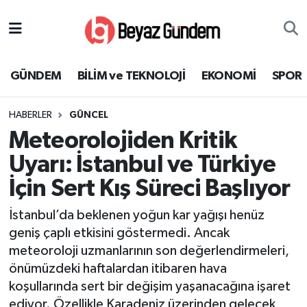
GÜNDEM
Hava Durumu
GÜNDEM
BİLİM ve TEKNOLOJİ
EKONOMİ
SPOR
BİLİM ve TEKNOLOJİ
Trafik Durumu
HABERLER
GÜNCEL
EKONOMİ
Süper Lig Puan Durumu ve Fikstür
Meteorolojiden Kritik
SPOR
Tüm Manşetler
Uyarı: İstanbul ve Türkiye
İçin Sert Kış Süreci Başlıyor
SAĞLIK
Son Dakika Haberleri
İstanbul’da beklenen yoğun kar yağışı henüz
EĞİTİM
Haber Arşivi
geniş çaplı etkisini göstermedi. Ancak
meteoroloji uzmanlarının son değerlendirmeleri,
KÜLTÜR SANAT
önümüzdeki haftalardan itibaren hava
koşullarında sert bir değişim yaşanacağına işaret
MAGAZİN
ediyor. Özellikle Karadeniz üzerinden gelecek