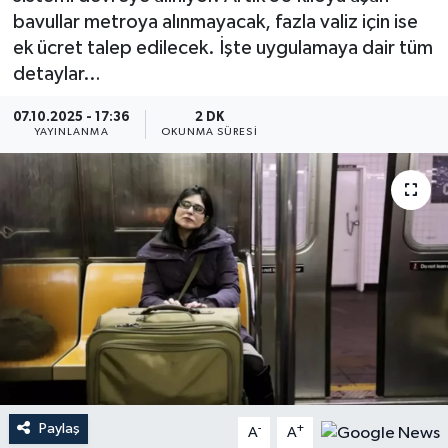
bavullar metroya alınmayacak, fazla valiz için ise
YEREL
ek ücret talep edilecek. İşte uygulamaya dair tüm
detaylar…
07.10.2025 - 17:36
2 DK
YAYINLANMA
OKUNMA SÜRESI
Paylaş
-
+
A
A