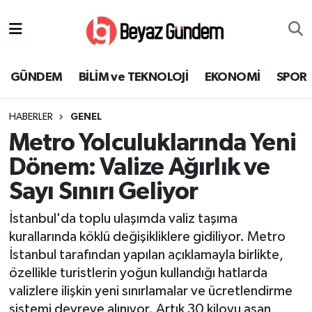
GÜNDEM
Hava Durumu
GÜNDEM
BİLİM ve TEKNOLOJİ
EKONOMİ
SPOR
BİLİM ve TEKNOLOJİ
Trafik Durumu
HABERLER
GENEL
EKONOMİ
Süper Lig Puan Durumu ve Fikstür
Metro Yolculuklarında Yeni
SPOR
Tüm Manşetler
Dönem: Valize Ağırlık ve
Sayı Sınırı Geliyor
SAĞLIK
Son Dakika Haberleri
İstanbul'da toplu ulaşımda valiz taşıma
EĞİTİM
Haber Arşivi
kurallarında köklü değişikliklere gidiliyor. Metro
İstanbul tarafından yapılan açıklamayla birlikte,
KÜLTÜR SANAT
özellikle turistlerin yoğun kullandığı hatlarda
valizlere ilişkin yeni sınırlamalar ve ücretlendirme
MAGAZİN
sistemi devreye alınıyor. Artık 30 kiloyu aşan