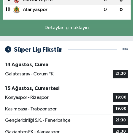
10
Alanyaspor
0
0
Detaylar için tıklayın
Süper Lig Fikstür
14 Ağustos, Cuma
Galatasaray - Çorum FK
21:30
15 Ağustos, Cumartesi
Konyaspor - Rizespor
19:00
Kasımpaşa - Trabzonspor
19:00
Gençlerbirliği S.K. - Fenerbahçe
21:30
Gaziantep FK - Alanyaspor
21:30