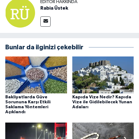
EDITÖR HAKKINDA
Rabia Üstek
Bunlar da ilginizi çekebilir
Bakliyatlarda Güve
Kapıda Vize Nedir? Kapıda
Sorununa Karşı Etkili
Vize ile Gidilebilecek Yunan
Saklama Yöntemleri
Adaları
Açıklandı