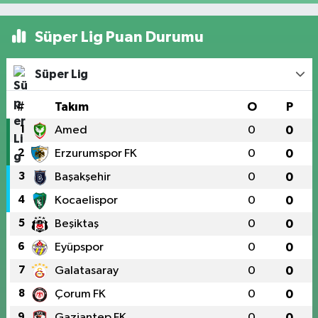
Süper Lig Puan Durumu
Süper Lig
#
Takım
O
P
1
Amed
0
0
2
Erzurumspor FK
0
0
3
Başakşehir
0
0
4
Kocaelispor
0
0
5
Beşiktaş
0
0
6
Eyüpspor
0
0
7
Galatasaray
0
0
8
Çorum FK
0
0
9
Gaziantep FK
0
0