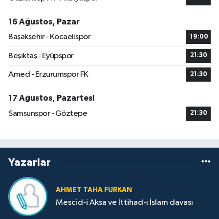
16 Ağustos, Pazar
Başakşehir - Kocaelispor
19:00
Beşiktaş - Eyüpspor
21:30
Amed - Erzurumspor FK
21:30
17 Ağustos, Pazartesi
Samsunspor - Göztepe
21:30
Yazarlar
AHMET TAHA FURKAN
Mescid-i Aksa ve İttihad-ı İslam davası