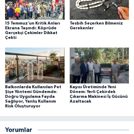
15 Temmuz’un Kritik Anları
Tesbih Seçerken Bilmeniz
Ekrana Taşındı: Köprüde
Gerekenler
Gerçekçi Çekimler Dikkat
Çekti
Balkonlarda Kullanılan Pet
Kayısı Üretiminde Yeni
Şişe Yöntemi Gündemde:
Dönem: Yerli Çekirdek
Doğru Uygulama Fayda
Çıkarma Makinesi İş Gücünü
Sağlıyor, Yanlış Kullanım
Azaltacak
Risk Oluşturuyor
Yorumlar