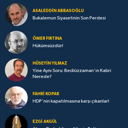
ASALEDDIN ABBASOĞLU
Bukalemun Siyasetinin Son Perdesi
ÖMER FIRTINA
Hükümsüzdür!
HÜSEYIN YILMAZ
Yine Aynı Soru: Bediüzzaman'ın Kabri
Nerede?
FAHRI KOPAR
HDP'nin kapatılmasına karşı çıkanlar!
EZGI AKGÜL