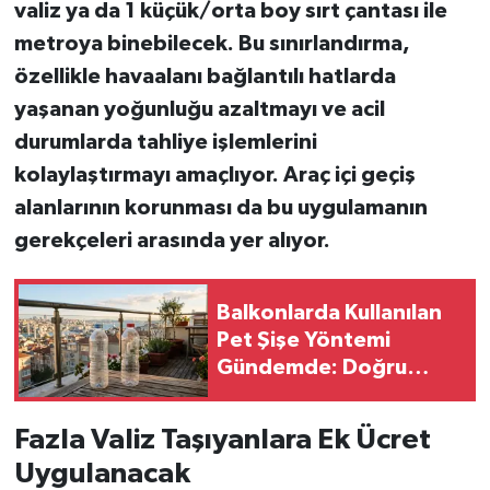
valiz
ya da
1 küçük/orta boy sırt çantası
ile
metroya binebilecek. Bu sınırlandırma,
özellikle
havaalanı bağlantılı hatlarda
yaşanan yoğunluğu azaltmayı ve acil
durumlarda
tahliye işlemlerini
kolaylaştırmayı
amaçlıyor.
Araç içi geçiş
alanlarının korunması
da bu uygulamanın
gerekçeleri arasında yer alıyor.
Balkonlarda Kullanılan
Pet Şişe Yöntemi
Gündemde: Doğru
Uygulama Fayda
Sağlıyor, Yanlış Kullanım
Fazla Valiz Taşıyanlara Ek Ücret
Risk Oluşturuyor
Uygulanacak