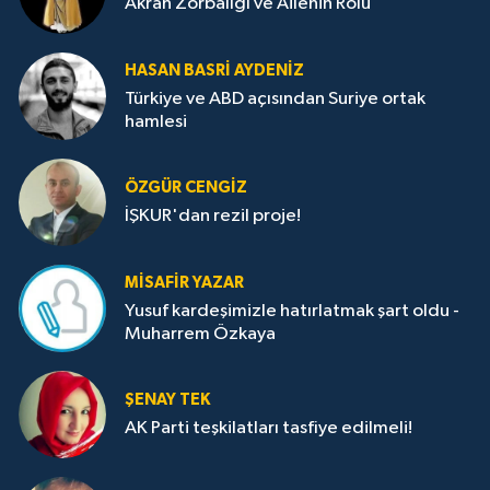
Akran Zorbalığı ve Ailenin Rolü
HASAN BASRI AYDENIZ
Türkiye ve ABD açısından Suriye ortak
hamlesi
ÖZGÜR CENGIZ
İŞKUR'dan rezil proje!
MISAFIR YAZAR
Yusuf kardeşimizle hatırlatmak şart oldu -
Muharrem Özkaya
ŞENAY TEK
AK Parti teşkilatları tasfiye edilmeli!