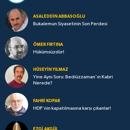
ASALEDDIN ABBASOĞLU
Bukalemun Siyasetinin Son Perdesi
ÖMER FIRTINA
Hükümsüzdür!
HÜSEYIN YILMAZ
Yine Aynı Soru: Bediüzzaman'ın Kabri
Nerede?
FAHRI KOPAR
HDP'nin kapatılmasına karşı çıkanlar!
EZGI AKGÜL