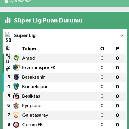
Aylık Vakitler
Süper Lig Puan Durumu
Süper Lig
#
Takım
O
P
1
Amed
0
0
2
Erzurumspor FK
0
0
3
Başakşehir
0
0
4
Kocaelispor
0
0
5
Beşiktaş
0
0
6
Eyüpspor
0
0
7
Galatasaray
0
0
8
Çorum FK
0
0