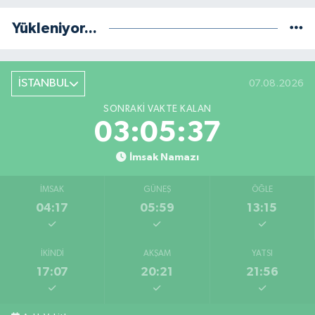
Yükleniyor...
İSTANBUL
07.08.2026
SONRAKI VAKTE KALAN
03:05:36
İmsak Namazı
İMSAK
GÜNEŞ
ÖĞLE
04:17
05:59
13:15
İKINDI
AKŞAM
YATSI
17:07
20:21
21:56