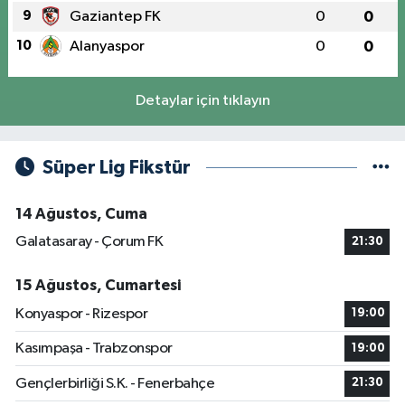
9
Gaziantep FK
0
0
10
Alanyaspor
0
0
Detaylar için tıklayın
Süper Lig Fikstür
14 Ağustos, Cuma
Galatasaray - Çorum FK
21:30
15 Ağustos, Cumartesi
Konyaspor - Rizespor
19:00
Kasımpaşa - Trabzonspor
19:00
Gençlerbirliği S.K. - Fenerbahçe
21:30