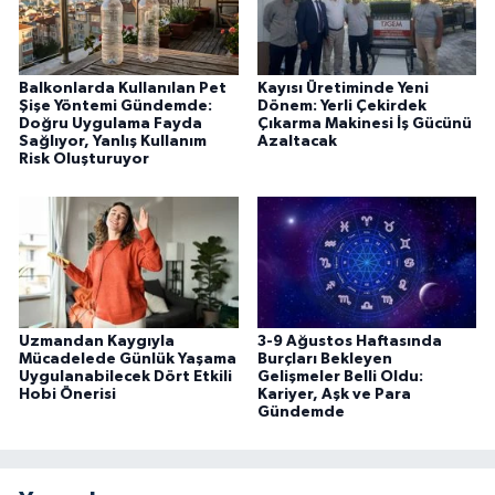
Balkonlarda Kullanılan Pet
Kayısı Üretiminde Yeni
Şişe Yöntemi Gündemde:
Dönem: Yerli Çekirdek
Doğru Uygulama Fayda
Çıkarma Makinesi İş Gücünü
Sağlıyor, Yanlış Kullanım
Azaltacak
Risk Oluşturuyor
Uzmandan Kaygıyla
3-9 Ağustos Haftasında
Mücadelede Günlük Yaşama
Burçları Bekleyen
Uygulanabilecek Dört Etkili
Gelişmeler Belli Oldu:
Hobi Önerisi
Kariyer, Aşk ve Para
Gündemde