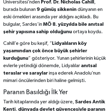
Üniversitesi’nden
Prof. Dr. Nicholas Cahill
,
burada bulunan
9 gümüş sikkenin
dünyanın en
eski örnekleri arasında yer aldığını açıkladı. Bu
bulgular, Sardes’in
MÖ 8. yüzyılda bile anıtsal
şehir yapısına sahip olduğunu
ortaya koydu.
Cahill’e göre bu keşif, “
Lidyalıların köy
yaşamından çok önce büyük şehirler
kurduğunu
” gösteriyor. Yunan şehirlerinin küçük
evlerle yetindiği dönemde, Lidyalılar
anıtsal
teraslar ve saraylar
inşa ederek Anadolu’nun
mimari öncülerinden biri haline gelmişti.
Paranın Basıldığı İlk Yer
Tarih kitaplarında yer aldığı üzere,
Sardes Antik
Kenti
,
dünyada devlet güvencesiyle paranın