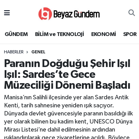
GÜNDEM
Hava Durumu
GÜNDEM
BİLİM ve TEKNOLOJİ
EKONOMİ
SPOR
BİLİM ve TEKNOLOJİ
Trafik Durumu
HABERLER
GENEL
EKONOMİ
Süper Lig Puan Durumu ve Fikstür
Paranın Doğduğu Şehir Işıl
SPOR
Tüm Manşetler
Işıl: Sardes’te Gece
Müzeciliği Dönemi Başladı
SAĞLIK
Son Dakika Haberleri
Manisa’nın Salihli ilçesinde yer alan Sardes Antik
EĞİTİM
Haber Arşivi
Kenti, tarih sahnesine yeniden ışık saçıyor.
Dünyada devlet güvencesiyle paranın basıldığı ilk
KÜLTÜR SANAT
yer olarak bilinen bu kadim kent, UNESCO Dünya
Mirası Listesi’ne dahil edilmesinin ardından
MAGAZİN
ışıklandırılarak gece ziyaretlerine açıldı. Böylece