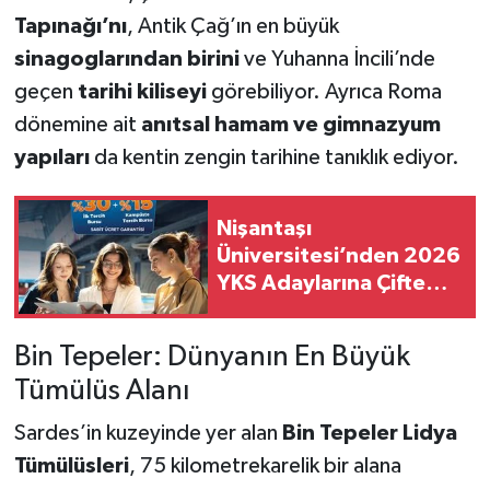
Tapınağı’nı
, Antik Çağ’ın en büyük
sinagoglarından birini
ve Yuhanna İncili’nde
geçen
tarihi kiliseyi
görebiliyor. Ayrıca Roma
dönemine ait
anıtsal hamam ve gimnazyum
yapıları
da kentin zengin tarihine tanıklık ediyor.
Nişantaşı
Üniversitesi’nden 2026
YKS Adaylarına Çifte
Güvence: Sabit Ücret
ve Kesintisiz Burs
Bin Tepeler: Dünyanın En Büyük
Tümülüs Alanı
Sardes’in kuzeyinde yer alan
Bin Tepeler Lidya
Tümülüsleri
, 75 kilometrekarelik bir alana