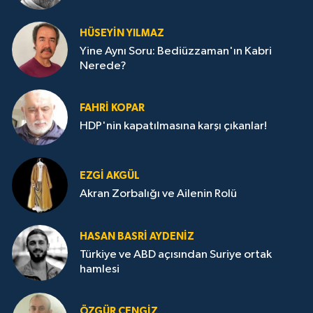
HÜSEYIN YILMAZ
Yine Aynı Soru: Bediüzzaman'ın Kabri
Nerede?
FAHRI KOPAR
HDP'nin kapatılmasına karşı çıkanlar!
EZGI AKGÜL
Akran Zorbalığı ve Ailenin Rolü
HASAN BASRI AYDENIZ
Türkiye ve ABD açısından Suriye ortak
hamlesi
ÖZGÜR CENGIZ