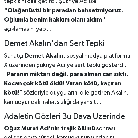
tepkisini dile getirdi. Şükriye Aci ise
"Olağanüstü bir paradan bahsetmiyoruz.
Oğlumla benim hakkım olanı aldım"
açıklamasını yaptı.
Demet Akalın'dan Sert Tepki
Sanatçı
Demet Akalın
, sosyal medya platformu
X üzerinden Şükriye Aci'ye sert tepki gösterdi.
"
Paranın miktarı değil, para alman can sıktı.
Kocan çok kötü öldü! Vuran kötü, kaçıran
kötü!
" sözleriyle duygularını dile getiren Akalın,
kamuoyundaki rahatsızlığı da yansıttı.
Adaletin Gözleri Bu Dava Üzerinde
Oğuz Murat Aci'nin trajik ölümü
sonrası
gelişen dava süreci, kamuoyunun vicdanını