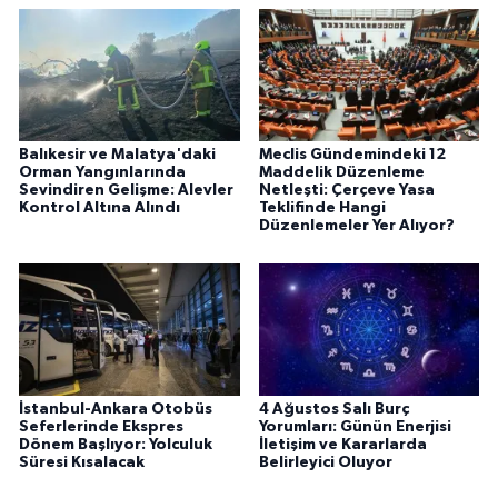
Balıkesir ve Malatya'daki
Meclis Gündemindeki 12
Orman Yangınlarında
Maddelik Düzenleme
Sevindiren Gelişme: Alevler
Netleşti: Çerçeve Yasa
Kontrol Altına Alındı
Teklifinde Hangi
Düzenlemeler Yer Alıyor?
İstanbul-Ankara Otobüs
4 Ağustos Salı Burç
Seferlerinde Ekspres
Yorumları: Günün Enerjisi
Dönem Başlıyor: Yolculuk
İletişim ve Kararlarda
Süresi Kısalacak
Belirleyici Oluyor