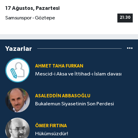
17 Ağustos, Pazartesi
Samsunspor - Göztepe
21:30
Yazarlar
AHMET TAHA FURKAN
Mescid-i Aksa ve İttihad-ı İslam davası
ASALEDDIN ABBASOĞLU
Bukalemun Siyasetinin Son Perdesi
ÖMER FIRTINA
Hükümsüzdür!