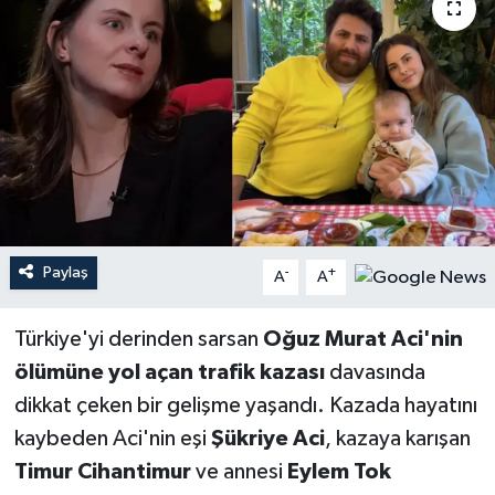
YEREL
Paylaş
-
+
A
A
Türkiye'yi derinden sarsan
Oğuz Murat Aci'nin
ölümüne yol açan trafik kazası
davasında
dikkat çeken bir gelişme yaşandı. Kazada hayatını
kaybeden Aci'nin eşi
Şükriye Aci
, kazaya karışan
Timur Cihantimur
ve annesi
Eylem Tok