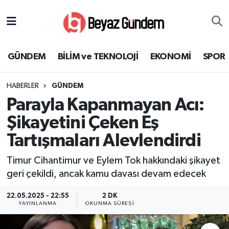
GÜNDEM
Hava Durumu
GÜNDEM
BİLİM ve TEKNOLOJİ
EKONOMİ
SPOR
BİLİM ve TEKNOLOJİ
Trafik Durumu
HABERLER
GÜNDEM
EKONOMİ
Süper Lig Puan Durumu ve Fikstür
Parayla Kapanmayan Acı:
SPOR
Tüm Manşetler
Şikayetini Çeken Eş
Tartışmaları Alevlendirdi
SAĞLIK
Son Dakika Haberleri
Timur Cihantimur ve Eylem Tok hakkındaki şikayet
EĞİTİM
Haber Arşivi
geri çekildi, ancak kamu davası devam edecek
KÜLTÜR SANAT
22.05.2025 - 22:55
2 DK
YAYINLANMA
OKUNMA SÜRESI
MAGAZİN