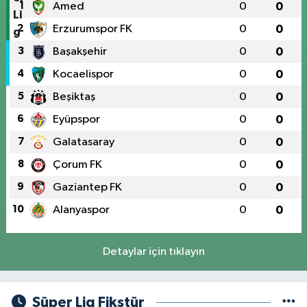
1
Amed
0
0
2
Erzurumspor FK
0
0
3
Başakşehir
0
0
4
Kocaelispor
0
0
5
Beşiktaş
0
0
6
Eyüpspor
0
0
7
Galatasaray
0
0
8
Çorum FK
0
0
9
Gaziantep FK
0
0
10
Alanyaspor
0
0
Detaylar için tıklayın
Süper Lig Fikstür