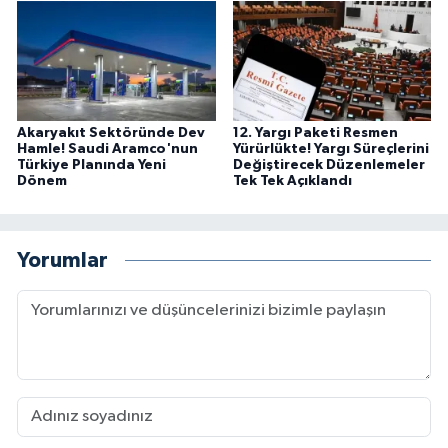
Akaryakıt Sektöründe Dev
12. Yargı Paketi Resmen
Hamle! Saudi Aramco'nun
Yürürlükte! Yargı Süreçlerini
Türkiye Planında Yeni
Değiştirecek Düzenlemeler
Dönem
Tek Tek Açıklandı
Yorumlar