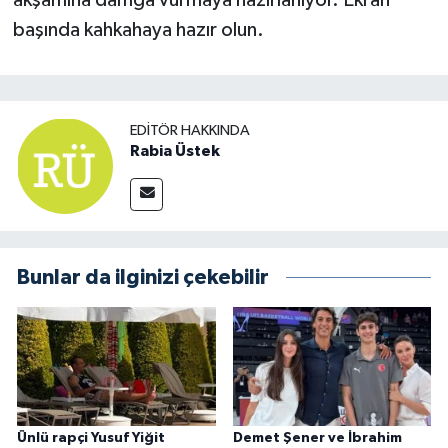
akşamına damga vurmaya hazırlanıyor. Ekran
başında kahkahaya hazır olun.
EDITÖR HAKKINDA
Rabia Üstek
Bunlar da ilginizi çekebilir
Ünlü rapçi Yusuf Yiğit
Demet Şener ve İbrahim