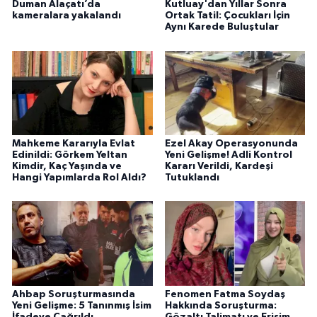
Duman Alaçatı’da
Kutluay'dan Yıllar Sonra
kameralara yakalandı
Ortak Tatil: Çocukları İçin
Aynı Karede Buluştular
Mahkeme Kararıyla Evlat
Ezel Akay Operasyonunda
Edinildi: Görkem Yeltan
Yeni Gelişme! Adli Kontrol
Kimdir, Kaç Yaşında ve
Kararı Verildi, Kardeşi
Hangi Yapımlarda Rol Aldı?
Tutuklandı
Ahbap Soruşturmasında
Fenomen Fatma Soydaş
Yeni Gelişme: 5 Tanınmış İsim
Hakkında Soruşturma:
İfadeye Çağrıldı
Gözaltı Talimatı ve Erişim