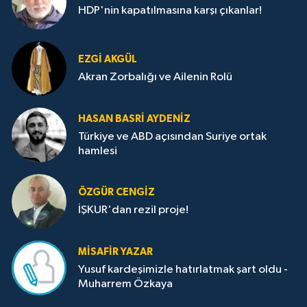
HDP'nin kapatılmasına karşı çıkanlar!
EZGI AKGÜL
Akran Zorbalığı ve Ailenin Rolü
HASAN BASRI AYDENIZ
Türkiye ve ABD açısından Suriye ortak
hamlesi
ÖZGÜR CENGIZ
İŞKUR'dan rezil proje!
MISAFIR YAZAR
Yusuf kardeşimizle hatırlatmak şart oldu -
Muharrem Özkaya