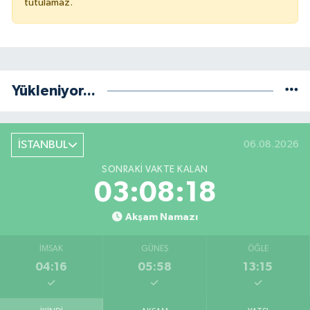
tutulamaz.
Yükleniyor...
İSTANBUL
06.08.2026
SONRAKI VAKTE KALAN
03:08:18
Akşam Namazı
İMSAK
GÜNEŞ
ÖĞLE
04:16
05:58
13:15