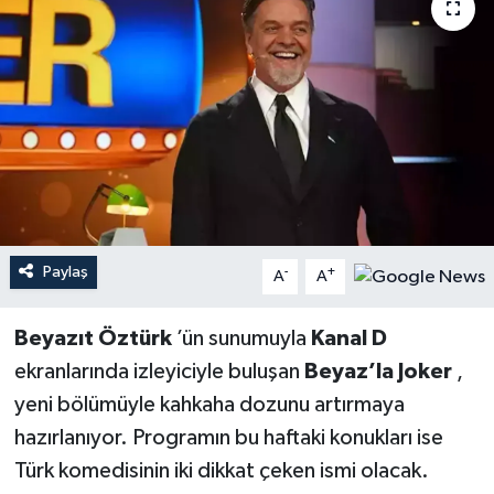
YEREL
Paylaş
-
+
A
A
Beyazıt Öztürk
’ün sunumuyla
Kanal D
ekranlarında izleyiciyle buluşan
Beyaz’la Joker
,
yeni bölümüyle kahkaha dozunu artırmaya
hazırlanıyor. Programın bu haftaki konukları ise
Türk komedisinin iki dikkat çeken ismi olacak.