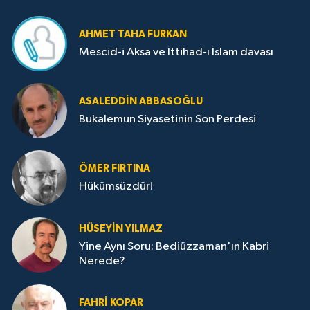
AHMET TAHA FURKAN
Mescid-i Aksa ve İttihad-ı İslam davası
ASALEDDIN ABBASOĞLU
Bukalemun Siyasetinin Son Perdesi
ÖMER FIRTINA
Hükümsüzdür!
HÜSEYIN YILMAZ
Yine Aynı Soru: Bediüzzaman'ın Kabri
Nerede?
FAHRI KOPAR