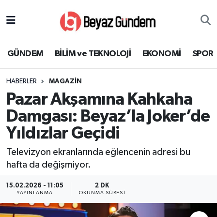
GÜNDEM
Hava Durumu
GÜNDEM
BİLİM ve TEKNOLOJİ
EKONOMİ
SPOR
BİLİM ve TEKNOLOJİ
Trafik Durumu
HABERLER
MAGAZİN
EKONOMİ
Süper Lig Puan Durumu ve Fikstür
Pazar Akşamına Kahkaha
SPOR
Tüm Manşetler
Damgası: Beyaz’la Joker’de
Yıldızlar Geçidi
SAĞLIK
Son Dakika Haberleri
Televizyon ekranlarında eğlencenin adresi bu
EĞİTİM
Haber Arşivi
hafta da değişmiyor.
KÜLTÜR SANAT
15.02.2026 - 11:05
2 DK
YAYINLANMA
OKUNMA SÜRESI
MAGAZİN