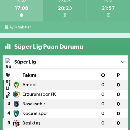
İKINDI
AKŞAM
YATSI
17:08
20:23
21:57
Aylık Vakitler
Süper Lig Puan Durumu
Süper Lig
#
Takım
O
P
1
Amed
0
0
2
Erzurumspor FK
0
0
3
Başakşehir
0
0
4
Kocaelispor
0
0
5
Beşiktaş
0
0