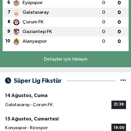
6
Eyüpspor
0
0
7
Galatasaray
0
0
8
Çorum FK
0
0
9
Gaziantep FK
0
0
10
Alanyaspor
0
0
Detaylar için tıklayın
Süper Lig Fikstür
14 Ağustos, Cuma
Galatasaray - Çorum FK
21:30
15 Ağustos, Cumartesi
Konyaspor - Rizespor
19:00