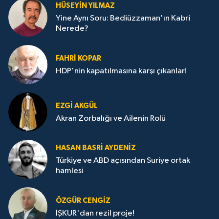
HÜSEYIN YILMAZ
Yine Aynı Soru: Bediüzzaman'ın Kabri
Nerede?
FAHRI KOPAR
HDP'nin kapatılmasına karşı çıkanlar!
EZGI AKGÜL
Akran Zorbalığı ve Ailenin Rolü
HASAN BASRI AYDENIZ
Türkiye ve ABD açısından Suriye ortak
hamlesi
ÖZGÜR CENGIZ
İŞKUR'dan rezil proje!