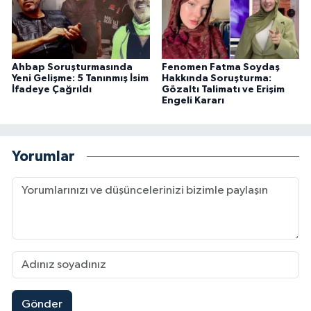
Ahbap Soruşturmasında
Fenomen Fatma Soydaş
Yeni Gelişme: 5 Tanınmış İsim
Hakkında Soruşturma:
İfadeye Çağrıldı
Gözaltı Talimatı ve Erişim
Engeli Kararı
Yorumlar
Gönder