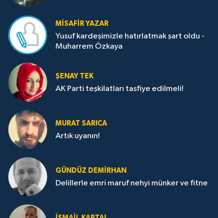
MISAFIR YAZAR
Yusuf kardeşimizle hatırlatmak şart oldu -
Muharrem Özkaya
ŞENAY TEK
AK Parti teşkilatları tasfiye edilmeli!
MURAT SARICA
Artık uyanın!
GÜNDÜZ DEMIRHAN
Delillerle emri maruf nehyi münker ve fitne
İSMAIL KARTAL