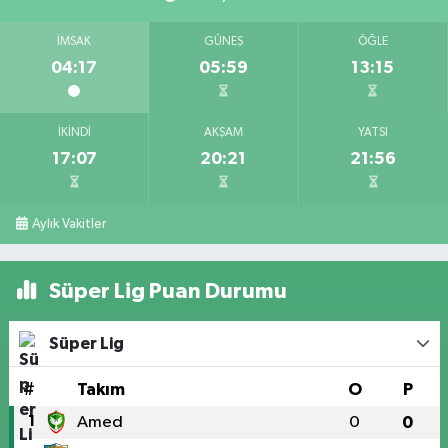
İMSAK
GÜNEŞ
ÖĞLE
04:17
05:59
13:15
İKINDI
AKŞAM
YATSI
17:07
20:21
21:56
Aylık Vakitler
Süper Lig Puan Durumu
Süper Lig
#
Takım
O
P
1
Amed
0
0