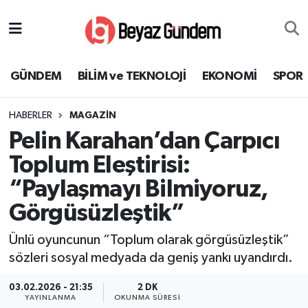
GÜNDEM
Hava Durumu
GÜNDEM
BİLİM ve TEKNOLOJİ
EKONOMİ
SPOR
BİLİM ve TEKNOLOJİ
Trafik Durumu
HABERLER
MAGAZİN
EKONOMİ
Süper Lig Puan Durumu ve Fikstür
Pelin Karahan’dan Çarpıcı
SPOR
Tüm Manşetler
Toplum Eleştirisi:
“Paylaşmayı Bilmiyoruz,
SAĞLIK
Son Dakika Haberleri
Görgüsüzleştik”
EĞİTİM
Haber Arşivi
Ünlü oyuncunun “Toplum olarak görgüsüzleştik”
sözleri sosyal medyada da geniş yankı uyandırdı.
KÜLTÜR SANAT
03.02.2026 - 21:35
2 DK
MAGAZİN
YAYINLANMA
OKUNMA SÜRESI