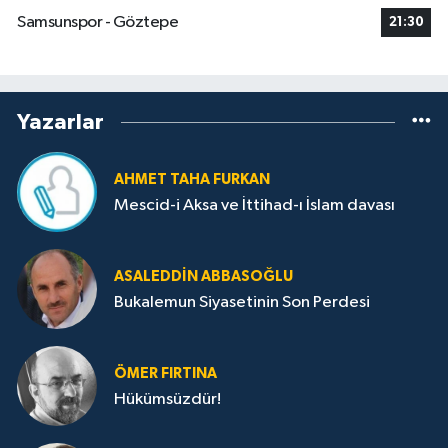
Samsunspor - Göztepe
21:30
Yazarlar
AHMET TAHA FURKAN
Mescid-i Aksa ve İttihad-ı İslam davası
ASALEDDIN ABBASOĞLU
Bukalemun Siyasetinin Son Perdesi
ÖMER FIRTINA
Hükümsüzdür!