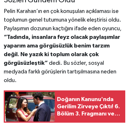
Sözleri Gündem Oldu
Pelin Karahan’ın en çok konuşulan açıklaması ise
toplumun genel tutumuna yönelik eleştirisi oldu.
Paylaşımın dozunun kaçtığını ifade eden oyuncu,
“Tadında, insanlara feyz olacak paylaşımlar
yaparım ama görgüsüzlük benim tarzım
değil. Ne yazık ki toplum olarak çok
görgüsüzleştik”
dedi. Bu sözler, sosyal
medyada farklı görüşlerin tartışılmasına neden
oldu.
Doğanın Kanunu'nda
Gerilim Zirveye Çıktı! 6.
Bölüm 3. Fragmanı ve
Yeni Bölümde
Yaşanacaklar Gündem