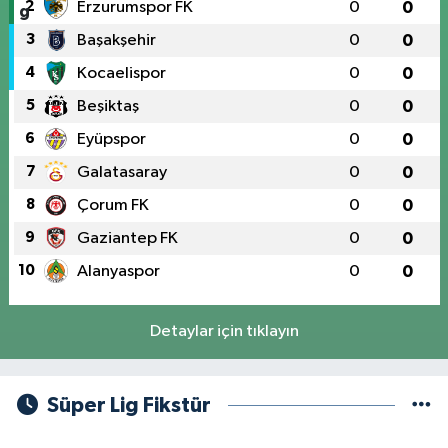
2
Erzurumspor FK
0
0
3
Başakşehir
0
0
4
Kocaelispor
0
0
5
Beşiktaş
0
0
6
Eyüpspor
0
0
7
Galatasaray
0
0
8
Çorum FK
0
0
9
Gaziantep FK
0
0
10
Alanyaspor
0
0
Detaylar için tıklayın
Süper Lig Fikstür