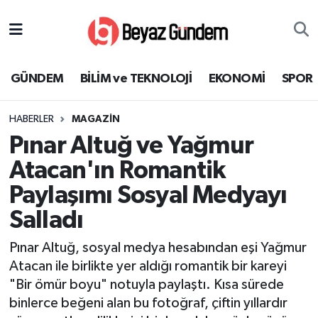
GÜNDEM
Hava Durumu
GÜNDEM
BİLİM ve TEKNOLOJİ
EKONOMİ
SPOR
BİLİM ve TEKNOLOJİ
Trafik Durumu
HABERLER
MAGAZİN
EKONOMİ
Süper Lig Puan Durumu ve Fikstür
Pınar Altuğ ve Yağmur
SPOR
Tüm Manşetler
Atacan'ın Romantik
Paylaşımı Sosyal Medyayı
SAĞLIK
Son Dakika Haberleri
Salladı
EĞİTİM
Haber Arşivi
Pınar Altuğ, sosyal medya hesabından eşi Yağmur
Atacan ile birlikte yer aldığı romantik bir kareyi
KÜLTÜR SANAT
"Bir ömür boyu" notuyla paylaştı. Kısa sürede
binlerce beğeni alan bu fotoğraf, çiftin yıllardır
MAGAZİN