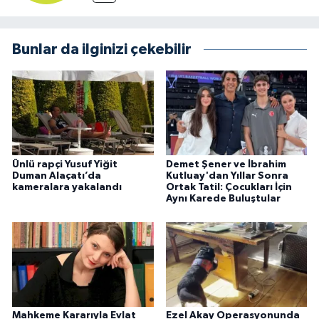
Bunlar da ilginizi çekebilir
Ünlü rapçi Yusuf Yiğit
Demet Şener ve İbrahim
Duman Alaçatı’da
Kutluay'dan Yıllar Sonra
kameralara yakalandı
Ortak Tatil: Çocukları İçin
Aynı Karede Buluştular
Mahkeme Kararıyla Evlat
Ezel Akay Operasyonunda