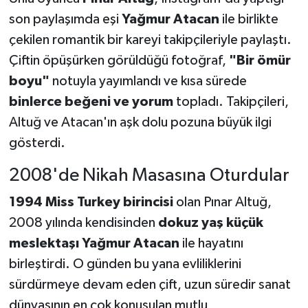
son paylaşımda eşi
Yağmur Atacan
ile birlikte
çekilen romantik bir kareyi takipçileriyle paylaştı.
Çiftin öpüşürken görüldüğü fotoğraf,
"Bir ömür
boyu"
notuyla yayımlandı ve kısa sürede
binlerce beğeni ve yorum
topladı. Takipçileri,
Altuğ ve Atacan'ın aşk dolu pozuna büyük ilgi
gösterdi.
2008'de Nikah Masasına Oturdular
1994 Miss Turkey birincisi
olan Pınar Altuğ,
2008 yılında kendisinden
dokuz yaş küçük
meslektaşı Yağmur Atacan
ile hayatını
birleştirdi. O günden bu yana evliliklerini
sürdürmeye devam eden çift, uzun süredir sanat
dünyasının en çok konuşulan mutlu