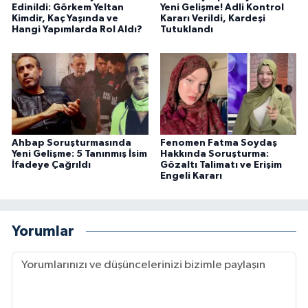
Edinildi: Görkem Yeltan
Yeni Gelişme! Adli Kontrol
Kimdir, Kaç Yaşında ve
Kararı Verildi, Kardeşi
Hangi Yapımlarda Rol Aldı?
Tutuklandı
Ahbap Soruşturmasında
Fenomen Fatma Soydaş
Yeni Gelişme: 5 Tanınmış İsim
Hakkında Soruşturma:
İfadeye Çağrıldı
Gözaltı Talimatı ve Erişim
Engeli Kararı
Yorumlar