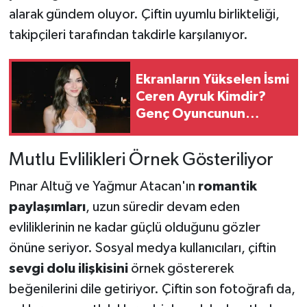
alarak gündem oluyor. Çiftin uyumlu birlikteliği,
takipçileri tarafından takdirle karşılanıyor.
Ekranların Yükselen İsmi
Ceren Ayruk Kimdir?
Genç Oyuncunun
Kariyeri ve Rol Aldığı
Yapımlar Dikkat Çekiyor
Mutlu Evlilikleri Örnek Gösteriliyor
Pınar Altuğ ve Yağmur Atacan'ın
romantik
paylaşımları
, uzun süredir devam eden
evliliklerinin ne kadar güçlü olduğunu gözler
önüne seriyor. Sosyal medya kullanıcıları, çiftin
sevgi dolu ilişkisini
örnek göstererek
beğenilerini dile getiriyor. Çiftin son fotoğrafı da,