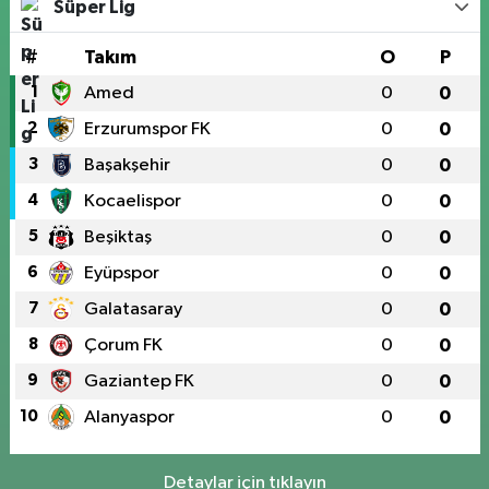
Süper Lig
#
Takım
O
P
1
Amed
0
0
2
Erzurumspor FK
0
0
3
Başakşehir
0
0
4
Kocaelispor
0
0
5
Beşiktaş
0
0
6
Eyüpspor
0
0
7
Galatasaray
0
0
8
Çorum FK
0
0
9
Gaziantep FK
0
0
10
Alanyaspor
0
0
Detaylar için tıklayın