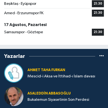
Beşiktaş - Eyüpspor
21:30
Amed - Erzurumspor FK
21:30
17 Ağustos, Pazartesi
Samsunspor - Göztepe
21:30
Yazarlar
AHMET TAHA FURKAN
Mescid-i Aksa ve İttihad-ı İslam davası
ASALEDDIN ABBASOĞLU
Bukalemun Siyasetinin Son Perdesi