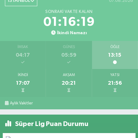
İSTANBUL
07.08.2026
SONRAKI VAKTE KALAN
01:16:19
İkindi Namazı
İMSAK
GÜNEŞ
ÖĞLE
04:17
05:59
13:15
İKINDI
AKŞAM
YATSI
17:07
20:21
21:56
Aylık Vakitler
Süper Lig Puan Durumu