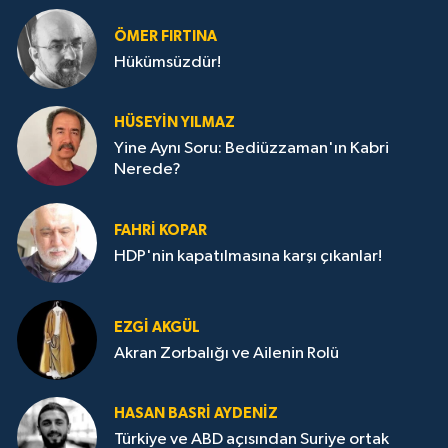
ÖMER FIRTINA
Hükümsüzdür!
HÜSEYIN YILMAZ
Yine Aynı Soru: Bediüzzaman'ın Kabri
Nerede?
FAHRI KOPAR
HDP'nin kapatılmasına karşı çıkanlar!
EZGI AKGÜL
Akran Zorbalığı ve Ailenin Rolü
HASAN BASRI AYDENIZ
Türkiye ve ABD açısından Suriye ortak