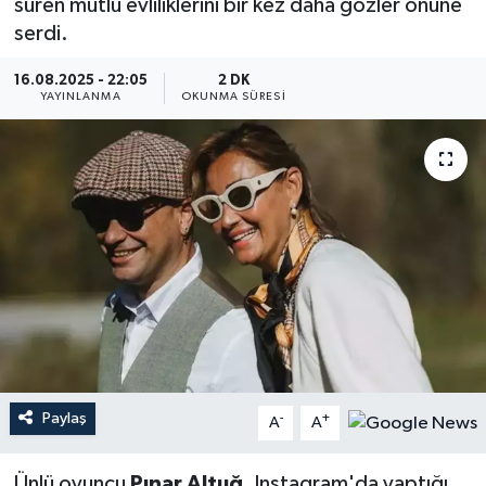
süren mutlu evliliklerini bir kez daha gözler önüne
serdi.
YEREL
16.08.2025 - 22:05
2 DK
YAYINLANMA
OKUNMA SÜRESI
Paylaş
-
+
A
A
Ünlü oyuncu
Pınar Altuğ
, Instagram'da yaptığı