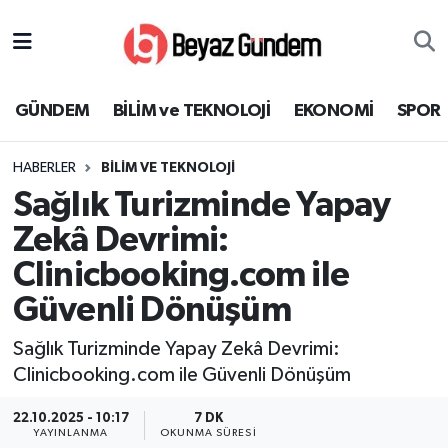
GÜNDEM
Hava Durumu
GÜNDEM
BİLİM ve TEKNOLOJİ
EKONOMİ
SPOR
BİLİM ve TEKNOLOJİ
Trafik Durumu
HABERLER
BİLİM VE TEKNOLOJİ
EKONOMİ
Süper Lig Puan Durumu ve Fikstür
Sağlık Turizminde Yapay
SPOR
Tüm Manşetler
Zekâ Devrimi:
Clinicbooking.com ile
SAĞLIK
Son Dakika Haberleri
Güvenli Dönüşüm
EĞİTİM
Haber Arşivi
Sağlık Turizminde Yapay Zekâ Devrimi:
Clinicbooking.com ile Güvenli Dönüşüm
KÜLTÜR SANAT
22.10.2025 - 10:17
7 DK
MAGAZİN
YAYINLANMA
OKUNMA SÜRESI