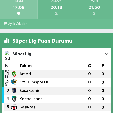
İKINDI
AKŞAM
YATSI
17:06
20:18
21:50
Aylık Vakitler
Süper Lig Puan Durumu
Süper Lig
#
Takım
O
P
1
Amed
0
0
2
Erzurumspor FK
0
0
3
Başakşehir
0
0
4
Kocaelispor
0
0
5
Beşiktaş
0
0