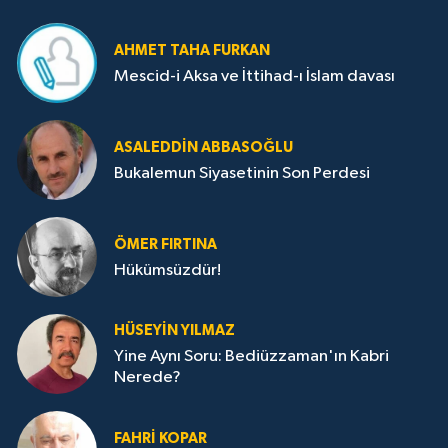
AHMET TAHA FURKAN
Mescid-i Aksa ve İttihad-ı İslam davası
ASALEDDIN ABBASOĞLU
Bukalemun Siyasetinin Son Perdesi
ÖMER FIRTINA
Hükümsüzdür!
HÜSEYIN YILMAZ
Yine Aynı Soru: Bediüzzaman'ın Kabri
Nerede?
FAHRI KOPAR