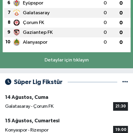
6
Eyüpspor
0
0
7
Galatasaray
0
0
8
Çorum FK
0
0
9
Gaziantep FK
0
0
10
Alanyaspor
0
0
Detaylar için tıklayın
Süper Lig Fikstür
14 Ağustos, Cuma
Galatasaray - Çorum FK
21:30
15 Ağustos, Cumartesi
Konyaspor - Rizespor
19:00