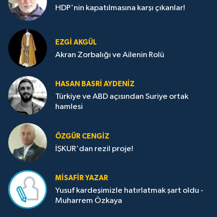
HDP'nin kapatılmasına karşı çıkanlar!
EZGI AKGÜL
Akran Zorbalığı ve Ailenin Rolü
HASAN BASRI AYDENIZ
Türkiye ve ABD açısından Suriye ortak
hamlesi
ÖZGÜR CENGIZ
İŞKUR'dan rezil proje!
MISAFIR YAZAR
Yusuf kardeşimizle hatırlatmak şart oldu -
Muharrem Özkaya