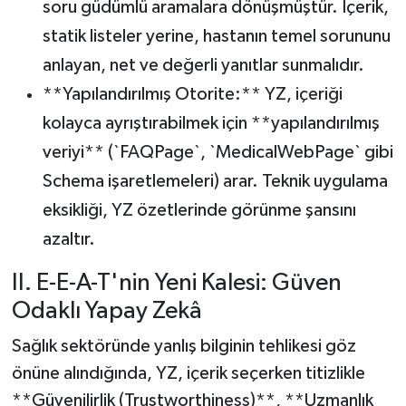
soru güdümlü aramalara dönüşmüştür. İçerik,
statik listeler yerine, hastanın temel sorununu
anlayan, net ve değerli yanıtlar sunmalıdır.
**Yapılandırılmış Otorite:** YZ, içeriği
kolayca ayrıştırabilmek için **yapılandırılmış
veriyi** (`FAQPage`, `MedicalWebPage` gibi
Schema işaretlemeleri) arar. Teknik uygulama
eksikliği, YZ özetlerinde görünme şansını
azaltır.
II. E-E-A-T'nin Yeni Kalesi: Güven
Odaklı Yapay Zekâ
Sağlık sektöründe yanlış bilginin tehlikesi göz
önüne alındığında, YZ, içerik seçerken titizlikle
**Güvenilirlik (Trustworthiness)**, **Uzmanlık