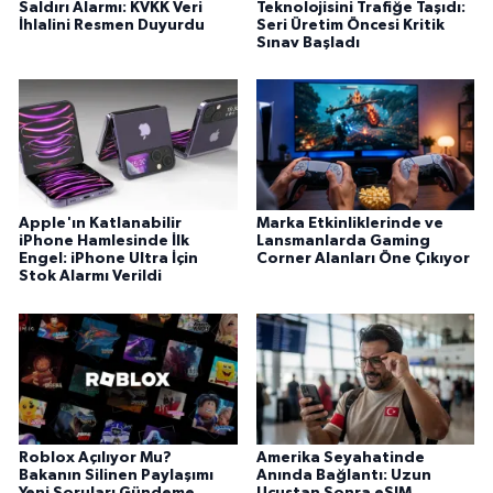
Saldırı Alarmı: KVKK Veri
Teknolojisini Trafiğe Taşıdı:
İhlalini Resmen Duyurdu
Seri Üretim Öncesi Kritik
Sınav Başladı
Apple'ın Katlanabilir
Marka Etkinliklerinde ve
iPhone Hamlesinde İlk
Lansmanlarda Gaming
Engel: iPhone Ultra İçin
Corner Alanları Öne Çıkıyor
Stok Alarmı Verildi
Roblox Açılıyor Mu?
Amerika Seyahatinde
Bakanın Silinen Paylaşımı
Anında Bağlantı: Uzun