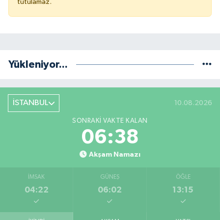
tutulamaz.
Yükleniyor...
İSTANBUL
10.08.2026
SONRAKI VAKTE KALAN
06:37
Akşam Namazı
İMSAK
GÜNEŞ
ÖĞLE
04:22
06:02
13:15