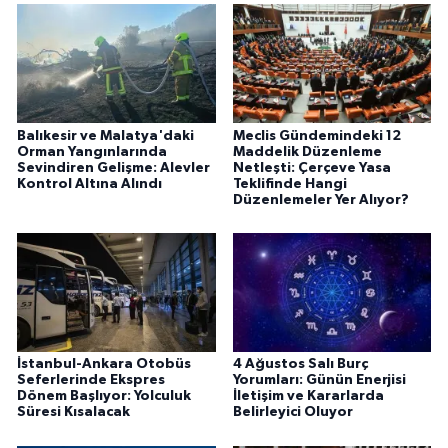
Balıkesir ve Malatya'daki
Meclis Gündemindeki 12
Orman Yangınlarında
Maddelik Düzenleme
Sevindiren Gelişme: Alevler
Netleşti: Çerçeve Yasa
Kontrol Altına Alındı
Teklifinde Hangi
Düzenlemeler Yer Alıyor?
İstanbul-Ankara Otobüs
4 Ağustos Salı Burç
Seferlerinde Ekspres
Yorumları: Günün Enerjisi
Dönem Başlıyor: Yolculuk
İletişim ve Kararlarda
Süresi Kısalacak
Belirleyici Oluyor