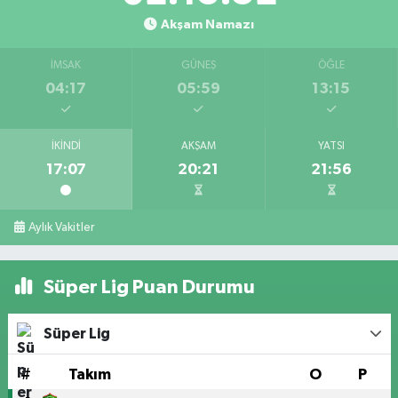
Akşam Namazı
İMSAK
GÜNEŞ
ÖĞLE
04:17
05:59
13:15
İKINDI
AKŞAM
YATSI
17:07
20:21
21:56
Aylık Vakitler
Süper Lig Puan Durumu
Süper Lig
#
Takım
O
P