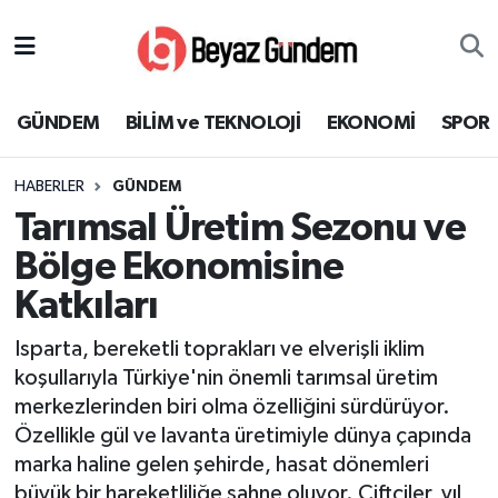
GÜNDEM
Hava Durumu
GÜNDEM
BİLİM ve TEKNOLOJİ
EKONOMİ
SPOR
BİLİM ve TEKNOLOJİ
Trafik Durumu
HABERLER
GÜNDEM
EKONOMİ
Süper Lig Puan Durumu ve Fikstür
Tarımsal Üretim Sezonu ve
SPOR
Tüm Manşetler
Bölge Ekonomisine
Katkıları
SAĞLIK
Son Dakika Haberleri
Isparta, bereketli toprakları ve elverişli iklim
EĞİTİM
Haber Arşivi
koşullarıyla Türkiye'nin önemli tarımsal üretim
merkezlerinden biri olma özelliğini sürdürüyor.
KÜLTÜR SANAT
Özellikle gül ve lavanta üretimiyle dünya çapında
marka haline gelen şehirde, hasat dönemleri
MAGAZİN
büyük bir hareketliliğe sahne oluyor. Çiftçiler, yıl