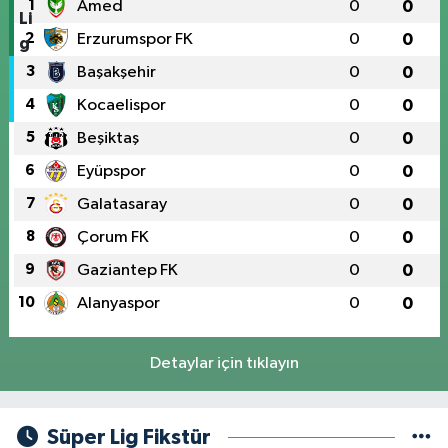
1
Amed
0
0
2
Erzurumspor FK
0
0
3
Başakşehir
0
0
4
Kocaelispor
0
0
5
Beşiktaş
0
0
6
Eyüpspor
0
0
7
Galatasaray
0
0
8
Çorum FK
0
0
9
Gaziantep FK
0
0
10
Alanyaspor
0
0
Detaylar için tıklayın
Süper Lig Fikstür