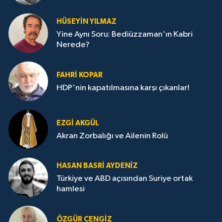
HÜSEYIN YILMAZ
Yine Aynı Soru: Bediüzzaman'ın Kabri
Nerede?
FAHRI KOPAR
HDP'nin kapatılmasına karşı çıkanlar!
EZGI AKGÜL
Akran Zorbalığı ve Ailenin Rolü
HASAN BASRI AYDENIZ
Türkiye ve ABD açısından Suriye ortak
hamlesi
ÖZGÜR CENGIZ