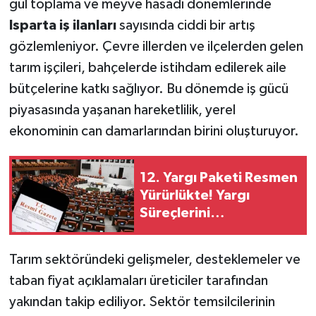
gül toplama ve meyve hasadı dönemlerinde
Isparta iş ilanları
sayısında ciddi bir artış
gözlemleniyor. Çevre illerden ve ilçelerden gelen
tarım işçileri, bahçelerde istihdam edilerek aile
bütçelerine katkı sağlıyor. Bu dönemde iş gücü
piyasasında yaşanan hareketlilik, yerel
ekonominin can damarlarından birini oluşturuyor.
12. Yargı Paketi Resmen
Yürürlükte! Yargı
Süreçlerini
Değiştirecek
Düzenlemeler Tek Tek
Tarım sektöründeki gelişmeler, desteklemeler ve
Açıklandı
taban fiyat açıklamaları üreticiler tarafından
yakından takip ediliyor. Sektör temsilcilerinin