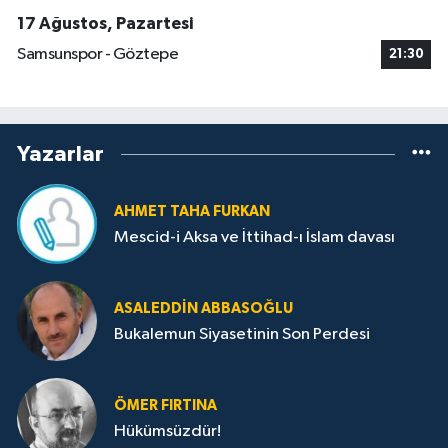
17 Ağustos, Pazartesi
Samsunspor - Göztepe
21:30
Yazarlar
AHMET TAHA FURKAN
Mescid-i Aksa ve İttihad-ı İslam davası
ASALEDDIN ABBASOĞLU
Bukalemun Siyasetinin Son Perdesi
ÖMER FIRTINA
Hükümsüzdür!