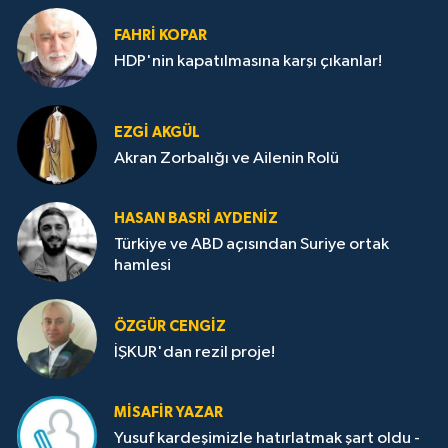
FAHRI KOPAR
HDP'nin kapatılmasına karşı çıkanlar!
EZGI AKGÜL
Akran Zorbalığı ve Ailenin Rolü
HASAN BASRI AYDENIZ
Türkiye ve ABD açısından Suriye ortak
hamlesi
ÖZGÜR CENGIZ
İŞKUR'dan rezil proje!
MISAFIR YAZAR
Yusuf kardeşimizle hatırlatmak şart oldu -