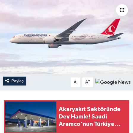
YEREL
Paylaş
-
+
A
A
Akaryakıt Sektöründe
Dev Hamle! Saudi
Aramco'nun Türkiye
Planında Yeni Dönem