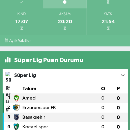
İKINDI
AKŞAM
YATSI
17:07
20:20
21:54
Aylık Vakitler
Süper Lig Puan Durumu
Süper Lig
#
Takım
O
P
1
Amed
0
0
2
Erzurumspor FK
0
0
3
Başakşehir
0
0
4
Kocaelispor
0
0