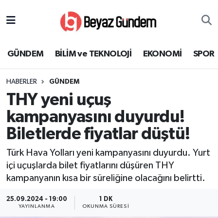
GÜNDEM
Hava Durumu
GÜNDEM
BİLİM ve TEKNOLOJİ
EKONOMİ
SPOR
BİLİM ve TEKNOLOJİ
Trafik Durumu
HABERLER
GÜNDEM
EKONOMİ
Süper Lig Puan Durumu ve Fikstür
THY yeni uçuş
SPOR
Tüm Manşetler
kampanyasını duyurdu!
Biletlerde fiyatlar düştü!
SAĞLIK
Son Dakika Haberleri
Türk Hava Yolları yeni kampanyasını duyurdu. Yurt
EĞİTİM
Haber Arşivi
içi uçuşlarda bilet fiyatlarını düşüren THY
kampanyanın kısa bir süreliğine olacağını belirtti.
KÜLTÜR SANAT
25.09.2024 - 19:00
1 DK
YAYINLANMA
OKUNMA SÜRESI
MAGAZİN