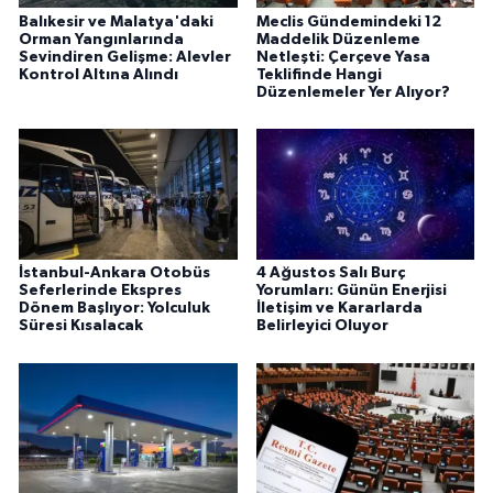
Balıkesir ve Malatya'daki
Meclis Gündemindeki 12
Orman Yangınlarında
Maddelik Düzenleme
Sevindiren Gelişme: Alevler
Netleşti: Çerçeve Yasa
Kontrol Altına Alındı
Teklifinde Hangi
Düzenlemeler Yer Alıyor?
İstanbul-Ankara Otobüs
4 Ağustos Salı Burç
Seferlerinde Ekspres
Yorumları: Günün Enerjisi
Dönem Başlıyor: Yolculuk
İletişim ve Kararlarda
Süresi Kısalacak
Belirleyici Oluyor