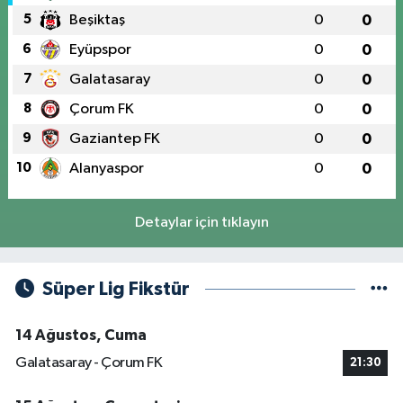
5
Beşiktaş
0
0
6
Eyüpspor
0
0
7
Galatasaray
0
0
8
Çorum FK
0
0
9
Gaziantep FK
0
0
10
Alanyaspor
0
0
Detaylar için tıklayın
Süper Lig Fikstür
14 Ağustos, Cuma
Galatasaray - Çorum FK
21:30