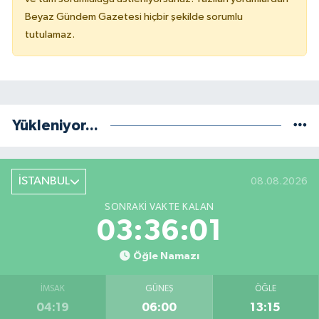
Beyaz Gündem Gazetesi hiçbir şekilde sorumlu
tutulamaz.
Yükleniyor...
İSTANBUL
08.08.2026
SONRAKI VAKTE KALAN
03:36:01
Öğle Namazı
İMSAK
GÜNEŞ
ÖĞLE
04:19
06:00
13:15