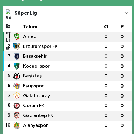
Süper Lig
#
Takım
O
P
1
Amed
0
0
2
Erzurumspor FK
0
0
3
Başakşehir
0
0
4
Kocaelispor
0
0
5
Beşiktaş
0
0
6
Eyüpspor
0
0
7
Galatasaray
0
0
8
Çorum FK
0
0
9
Gaziantep FK
0
0
10
Alanyaspor
0
0