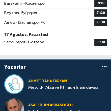
Başakşehir - Kocaelispor
19:00
Beşiktaş - Eyüpspor
21:30
Amed - Erzurumspor FK
21:30
17 Ağustos, Pazartesi
Samsunspor - Göztepe
21:30
Yazarlar
AHMET TAHA FURKAN
Mescid-i Aksa ve İttihad-ı İslam davası
ASALEDDIN ABBASOĞLU