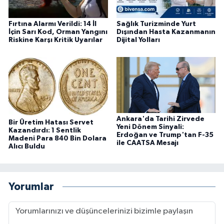
Fırtına Alarmı Verildi: 14 İl
Sağlık Turizminde Yurt
İçin Sarı Kod, Orman Yangını
Dışından Hasta Kazanmanın
Riskine Karşı Kritik Uyarılar
Dijital Yolları
Ankara'da Tarihi Zirvede
Bir Üretim Hatası Servet
Yeni Dönem Sinyali:
Kazandırdı: 1 Sentlik
Erdoğan ve Trump'tan F-35
Madeni Para 840 Bin Dolara
ile CAATSA Mesajı
Alıcı Buldu
Yorumlar