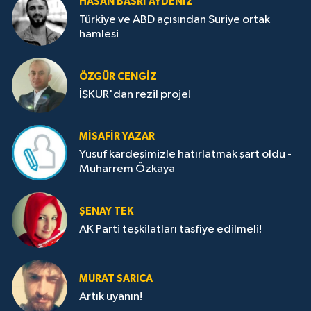
HASAN BASRI AYDENIZ
Türkiye ve ABD açısından Suriye ortak
hamlesi
ÖZGÜR CENGIZ
İŞKUR'dan rezil proje!
MISAFIR YAZAR
Yusuf kardeşimizle hatırlatmak şart oldu -
Muharrem Özkaya
ŞENAY TEK
AK Parti teşkilatları tasfiye edilmeli!
MURAT SARICA
Artık uyanın!