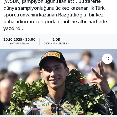
(WSBK) şampiyonluğunu ilan etti. Bu zaferle
dünya şampiyonluğunu üç kez kazanan ilk Türk
YEREL
sporcu unvanını kazanan Razgatlıoğlu, bir kez
daha adını motor sporları tarihine altın harflerle
yazdırdı.
20.10.2025 - 20:00
2 DK
YAYINLANMA
OKUNMA SÜRESI