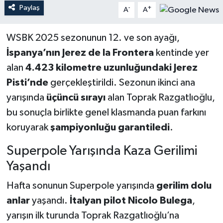
Paylaş
-
+
A
A
WSBK 2025 sezonunun 12. ve son ayağı,
İspanya’nın Jerez de la Frontera
kentinde yer
alan
4.423 kilometre uzunluğundaki Jerez
Pisti’nde
gerçekleştirildi. Sezonun ikinci ana
yarışında
üçüncü sırayı
alan Toprak Razgatlıoğlu,
bu sonuçla birlikte genel klasmanda puan farkını
koruyarak
şampiyonluğu garantiledi
.
Superpole Yarışında Kaza Gerilimi
Yaşandı
Hafta sonunun Superpole yarışında
gerilim dolu
anlar
yaşandı.
İtalyan pilot Nicolo Bulega
,
yarışın ilk turunda Toprak Razgatlıoğlu’na