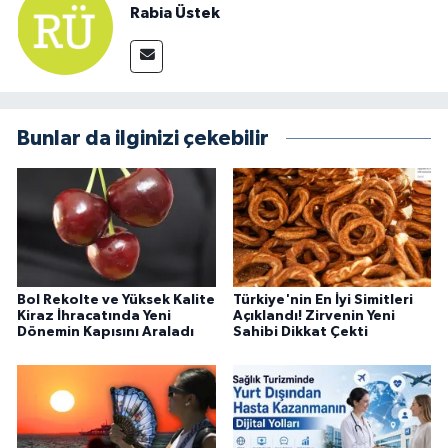
Rabia Üstek
Bunlar da ilginizi çekebilir
Bol Rekolte ve Yüksek Kalite
Türkiye'nin En İyi Simitleri
Kiraz İhracatında Yeni
Açıklandı! Zirvenin Yeni
Dönemin Kapısını Araladı
Sahibi Dikkat Çekti