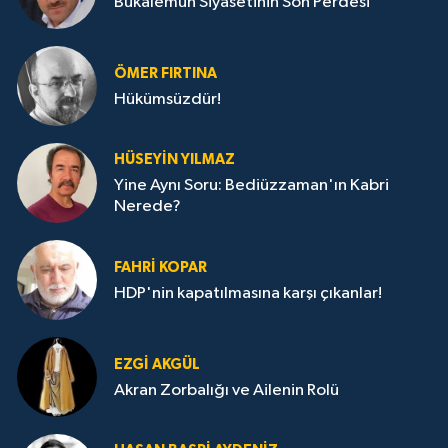
Bukalemun Siyasetinin Son Perdesi
ÖMER FIRTINA
Hükümsüzdür!
HÜSEYIN YILMAZ
Yine Aynı Soru: Bediüzzaman'ın Kabri
Nerede?
FAHRI KOPAR
HDP'nin kapatılmasına karşı çıkanlar!
EZGI AKGÜL
Akran Zorbalığı ve Ailenin Rolü