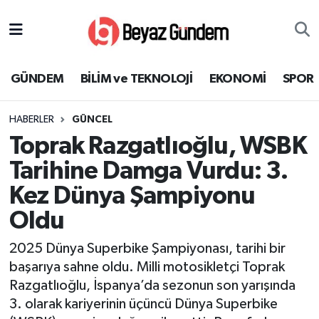
GÜNDEM
Hava Durumu
GÜNDEM
BİLİM ve TEKNOLOJİ
EKONOMİ
SPOR
BİLİM ve TEKNOLOJİ
Trafik Durumu
HABERLER
GÜNCEL
EKONOMİ
Süper Lig Puan Durumu ve Fikstür
Toprak Razgatlıoğlu, WSBK
SPOR
Tüm Manşetler
Tarihine Damga Vurdu: 3.
Kez Dünya Şampiyonu
SAĞLIK
Son Dakika Haberleri
Oldu
EĞİTİM
Haber Arşivi
2025 Dünya Superbike Şampiyonası, tarihi bir
başarıya sahne oldu. Milli motosikletçi Toprak
KÜLTÜR SANAT
Razgatlıoğlu, İspanya’da sezonun son yarışında
3. olarak kariyerinin üçüncü Dünya Superbike
MAGAZİN