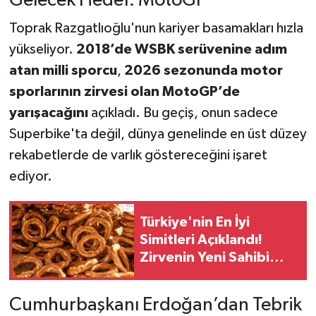
Gelecek Hedef: MotoGP
Toprak Razgatlıoğlu'nun kariyer basamakları hızla
yükseliyor.
2018’de WSBK serüvenine adım
atan milli sporcu
,
2026 sezonunda motor
sporlarının zirvesi olan MotoGP’de
yarışacağını
açıkladı. Bu geçiş, onun sadece
Superbike'ta değil, dünya genelinde en üst düzey
rekabetlerde de varlık göstereceğini işaret
ediyor.
Türkiye'nin En İyi
Simitleri Açıklandı!
Zirvenin Yeni Sahibi
Dikkat Çekti
Cumhurbaşkanı Erdoğan’dan Tebrik