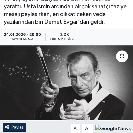
yarattı. Usta ismin ardından birçok sanatçı taziye
YEREL
mesajı paylaşırken, en dikkat çeken veda
yazılarından biri Demet Evgar’dan geldi.
24.01.2026 - 20:00
2 DK
YAYINLANMA
OKUNMA SÜRESI
Paylaş
-
+
A
A