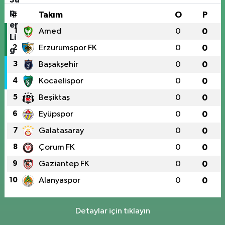
#
Takım
O
P
1
Amed
0
0
2
Erzurumspor FK
0
0
3
Başakşehir
0
0
4
Kocaelispor
0
0
5
Beşiktaş
0
0
6
Eyüpspor
0
0
7
Galatasaray
0
0
8
Çorum FK
0
0
9
Gaziantep FK
0
0
10
Alanyaspor
0
0
Detaylar için tıklayın