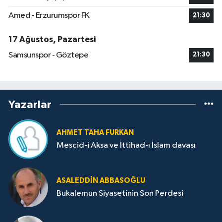
Amed - Erzurumspor FK
21:30
17 Ağustos, Pazartesi
Samsunspor - Göztepe
21:30
Yazarlar
AHMET TAHA FURKAN
Mescid-i Aksa ve İttihad-ı İslam davası
ASALEDDIN ABBASOĞLU
Bukalemun Siyasetinin Son Perdesi