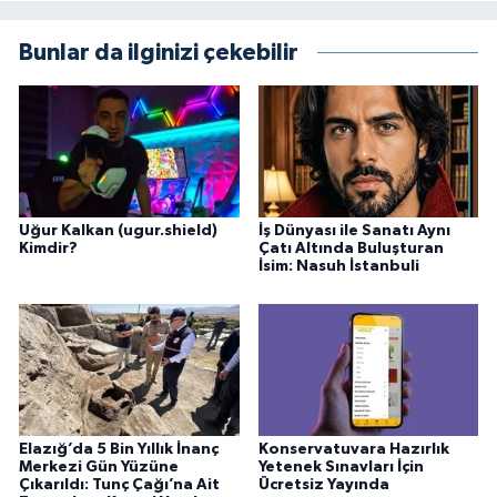
Bunlar da ilginizi çekebilir
Uğur Kalkan (ugur.shield)
İş Dünyası ile Sanatı Aynı
Kimdir?
Çatı Altında Buluşturan
İsim: Nasuh İstanbuli
Elazığ’da 5 Bin Yıllık İnanç
Konservatuvara Hazırlık
Merkezi Gün Yüzüne
Yetenek Sınavları İçin
Çıkarıldı: Tunç Çağı’na Ait
Ücretsiz Yayında