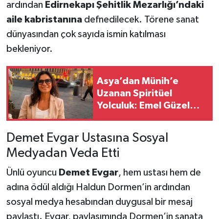
ardından
Edirnekapı Şehitlik Mezarlığı’ndaki
aile kabristanına
defnedilecek. Törene sanat
dünyasından çok sayıda ismin katılması
bekleniyor.
Asya’dan Münih’e
Uzanan Spiritüel
Yolculuk: Emel Güzel
Dünya Çapında
Seanslar Düzenliyor
Demet Evgar Ustasına Sosyal
Medyadan Veda Etti
Ünlü oyuncu
Demet Evgar
, hem ustası hem de
adına ödül aldığı Haldun Dormen’in ardından
sosyal medya hesabından duygusal bir mesaj
paylaştı. Evgar, paylaşımında Dormen’in sanata