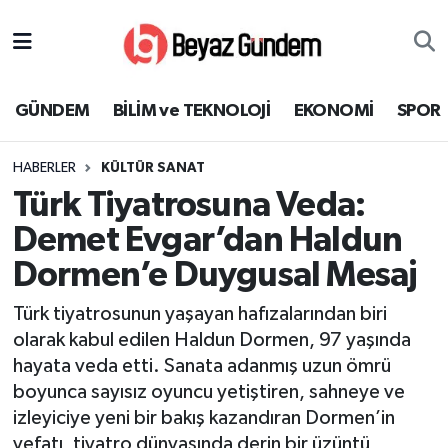
GÜNDEM
Hava Durumu
GÜNDEM
BİLİM ve TEKNOLOJİ
EKONOMİ
SPOR
BİLİM ve TEKNOLOJİ
Trafik Durumu
HABERLER
KÜLTÜR SANAT
EKONOMİ
Süper Lig Puan Durumu ve Fikstür
Türk Tiyatrosuna Veda:
SPOR
Tüm Manşetler
Demet Evgar’dan Haldun
Dormen’e Duygusal Mesaj
SAĞLIK
Son Dakika Haberleri
Türk tiyatrosunun yaşayan hafızalarından biri
EĞİTİM
Haber Arşivi
olarak kabul edilen Haldun Dormen, 97 yaşında
hayata veda etti. Sanata adanmış uzun ömrü
KÜLTÜR SANAT
boyunca sayısız oyuncu yetiştiren, sahneye ve
izleyiciye yeni bir bakış kazandıran Dormen’in
MAGAZİN
vefatı, tiyatro dünyasında derin bir üzüntü