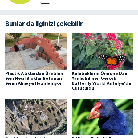
Bunlar da ilginizi çekebilir
Plastik Atıklardan Üretilen
Kelebeklerin Ömrüne Dair
Yeni Nesil Bloklar Betonun
Yanlış Bilinen Gerçek
Yerini Almaya Hazırlanıyor
Butterfly World Antalya'da
Çürütüldü