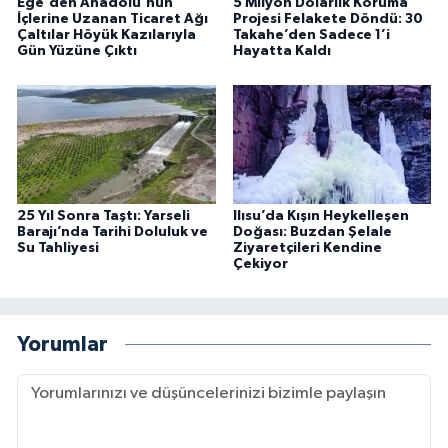
Ege'den Anadolu'nun
5 Milyon Dolarlık Koruma
İçlerine Uzanan Ticaret Ağı
Projesi Felakete Döndü: 30
Çaltılar Höyük Kazılarıyla
Takahe’den Sadece 1’i
Gün Yüzüne Çıktı
Hayatta Kaldı
25 Yıl Sonra Taştı: Yarseli
Ilısu’da Kışın Heykelleşen
Barajı’nda Tarihi Doluluk ve
Doğası: Buzdan Şelale
Su Tahliyesi
Ziyaretçileri Kendine
Çekiyor
Yorumlar