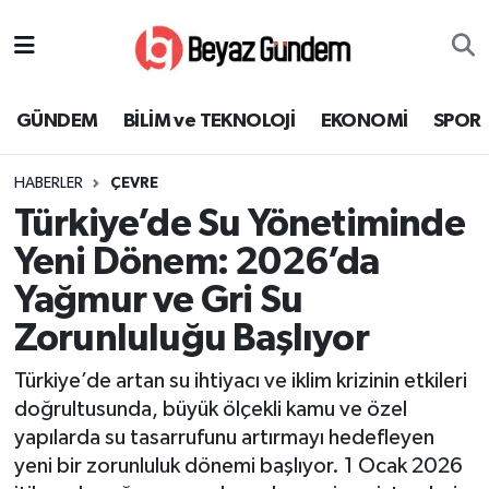
GÜNDEM
Hava Durumu
GÜNDEM
BİLİM ve TEKNOLOJİ
EKONOMİ
SPOR
BİLİM ve TEKNOLOJİ
Trafik Durumu
HABERLER
ÇEVRE
EKONOMİ
Süper Lig Puan Durumu ve Fikstür
Türkiye’de Su Yönetiminde
SPOR
Tüm Manşetler
Yeni Dönem: 2026’da
Yağmur ve Gri Su
SAĞLIK
Son Dakika Haberleri
Zorunluluğu Başlıyor
EĞİTİM
Haber Arşivi
Türkiye’de artan su ihtiyacı ve iklim krizinin etkileri
doğrultusunda, büyük ölçekli kamu ve özel
KÜLTÜR SANAT
yapılarda su tasarrufunu artırmayı hedefleyen
yeni bir zorunluluk dönemi başlıyor. 1 Ocak 2026
MAGAZİN