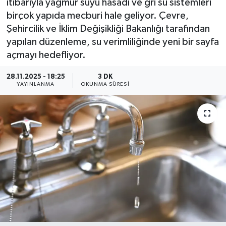
itibarıyla yağmur suyu hasadı ve gri su sistemleri
birçok yapıda mecburi hale geliyor. Çevre,
YEREL
Şehircilik ve İklim Değişikliği Bakanlığı tarafından
yapılan düzenleme, su verimliliğinde yeni bir sayfa
açmayı hedefliyor.
28.11.2025 - 18:25
3 DK
YAYINLANMA
OKUNMA SÜRESI