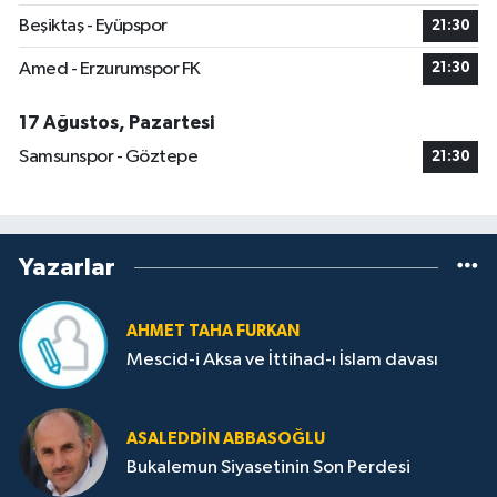
Beşiktaş - Eyüpspor
21:30
Amed - Erzurumspor FK
21:30
17 Ağustos, Pazartesi
Samsunspor - Göztepe
21:30
Yazarlar
AHMET TAHA FURKAN
Mescid-i Aksa ve İttihad-ı İslam davası
ASALEDDIN ABBASOĞLU
Bukalemun Siyasetinin Son Perdesi