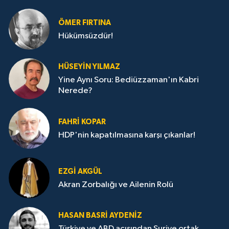
ÖMER FIRTINA
Hükümsüzdür!
HÜSEYIN YILMAZ
Yine Aynı Soru: Bediüzzaman'ın Kabri
Nerede?
FAHRI KOPAR
HDP'nin kapatılmasına karşı çıkanlar!
EZGI AKGÜL
Akran Zorbalığı ve Ailenin Rolü
HASAN BASRI AYDENIZ
Türkiye ve ABD açısından Suriye ortak