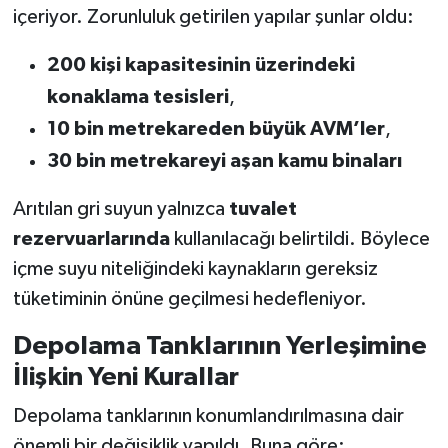
içeriyor. Zorunluluk getirilen yapılar şunlar oldu:
200 kişi kapasitesinin üzerindeki
konaklama tesisleri
,
10 bin metrekareden büyük AVM’ler
,
30 bin metrekareyi aşan kamu binaları
Arıtılan gri suyun yalnızca
tuvalet
rezervuarlarında
kullanılacağı belirtildi. Böylece
içme suyu niteliğindeki kaynakların gereksiz
tüketiminin önüne geçilmesi hedefleniyor.
Depolama Tanklarının Yerleşimine
İlişkin Yeni Kurallar
Depolama tanklarının konumlandırılmasına dair
önemli bir değişiklik yapıldı. Buna göre: