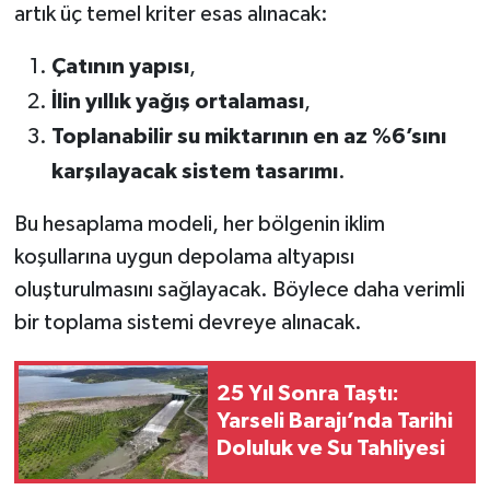
artık üç temel kriter esas alınacak:
Çatının yapısı
,
İlin yıllık yağış ortalaması
,
Toplanabilir su miktarının en az %6’sını
karşılayacak sistem tasarımı
.
Bu hesaplama modeli, her bölgenin iklim
koşullarına uygun depolama altyapısı
oluşturulmasını sağlayacak. Böylece daha verimli
bir toplama sistemi devreye alınacak.
25 Yıl Sonra Taştı:
Yarseli Barajı’nda Tarihi
Doluluk ve Su Tahliyesi