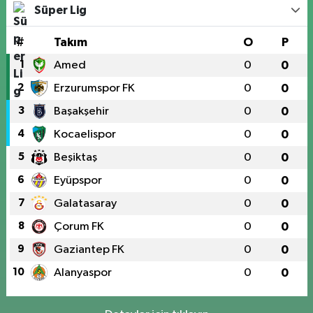
Süper Lig
#
Takım
O
P
1
Amed
0
0
2
Erzurumspor FK
0
0
3
Başakşehir
0
0
4
Kocaelispor
0
0
5
Beşiktaş
0
0
6
Eyüpspor
0
0
7
Galatasaray
0
0
8
Çorum FK
0
0
9
Gaziantep FK
0
0
10
Alanyaspor
0
0