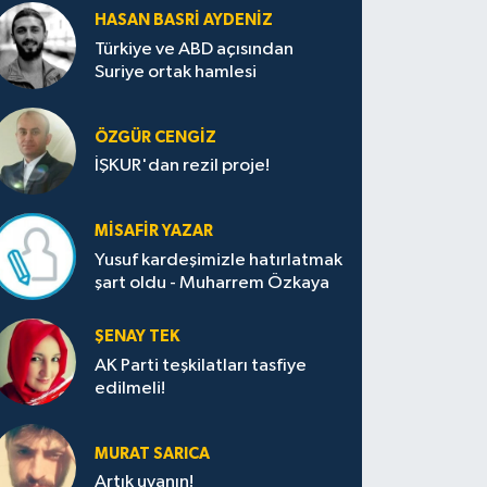
HASAN BASRI AYDENIZ
Türkiye ve ABD açısından
Suriye ortak hamlesi
ÖZGÜR CENGIZ
İŞKUR'dan rezil proje!
MISAFIR YAZAR
Yusuf kardeşimizle hatırlatmak
şart oldu - Muharrem Özkaya
ŞENAY TEK
AK Parti teşkilatları tasfiye
edilmeli!
MURAT SARICA
Artık uyanın!