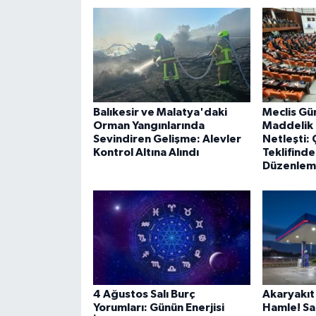
Balıkesir ve Malatya'daki
Meclis Gü
Orman Yangınlarında
Maddelik
Sevindiren Gelişme: Alevler
Netleşti:
Kontrol Altına Alındı
Teklifind
Düzenleme
4 Ağustos Salı Burç
Akaryakıt
Yorumları: Günün Enerjisi
Hamle! Sa