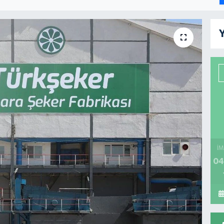
Y
İM
04