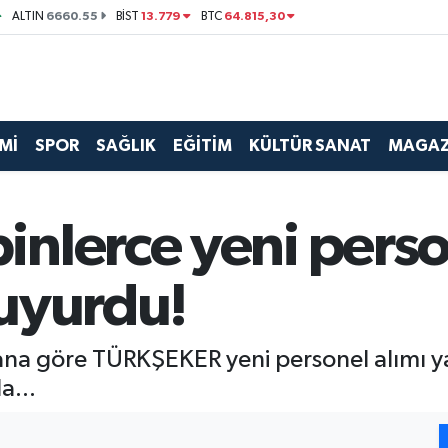
6660.55
13.779
64.815,30
ALTIN
BİST
BTC
Mİ
SPOR
SAĞLIK
EĞİTİM
KÜLTÜR SANAT
MAGAZ
nlerce yeni perso
uyurdu!
ana göre TÜRKŞEKER yeni personel alımı y
a...