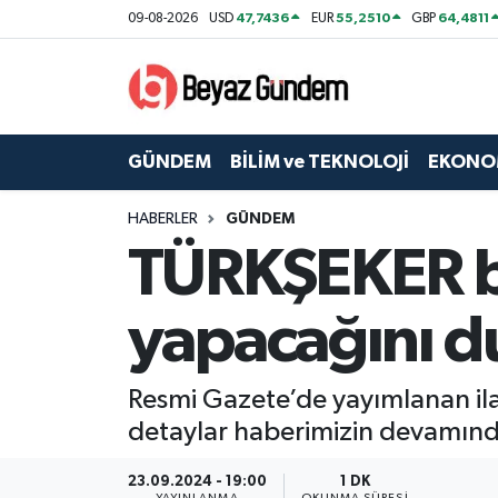
47,7436
55,2510
64,4811
09-08-2026
USD
EUR
GBP
GÜNDEM
Hava Durumu
BİLİM ve TEKNOLOJİ
Trafik Durumu
GÜNDEM
BİLİM ve TEKNOLOJİ
EKONO
EKONOMİ
Süper Lig Puan Durumu ve Fikstür
HABERLER
GÜNDEM
TÜRKŞEKER bi
SPOR
Tüm Manşetler
SAĞLIK
Son Dakika Haberleri
yapacağını d
EĞİTİM
Haber Arşivi
Resmi Gazete’de yayımlanan il
KÜLTÜR SANAT
detaylar haberimizin devamınd
MAGAZİN
23.09.2024 - 19:00
1 DK
YAYINLANMA
OKUNMA SÜRESI