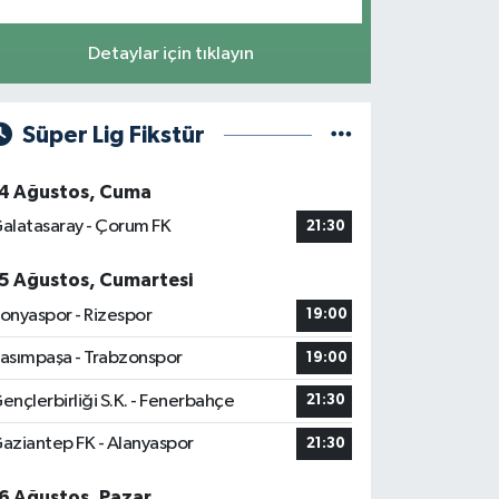
Detaylar için tıklayın
Süper Lig Fikstür
4 Ağustos, Cuma
alatasaray - Çorum FK
21:30
5 Ağustos, Cumartesi
onyaspor - Rizespor
19:00
asımpaşa - Trabzonspor
19:00
ençlerbirliği S.K. - Fenerbahçe
21:30
aziantep FK - Alanyaspor
21:30
6 Ağustos, Pazar