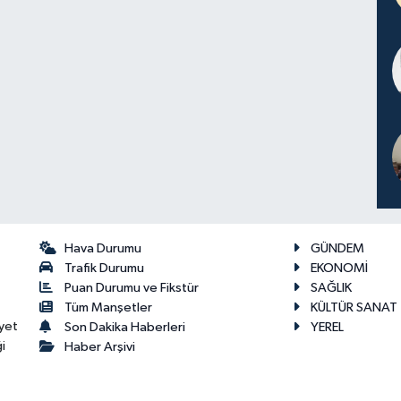
Hava Durumu
GÜNDEM
Trafik Durumu
EKONOMİ
Puan Durumu ve Fikstür
SAĞLIK
Tüm Manşetler
KÜLTÜR SANAT
yet
Son Dakika Haberleri
YEREL
i
Haber Arşivi