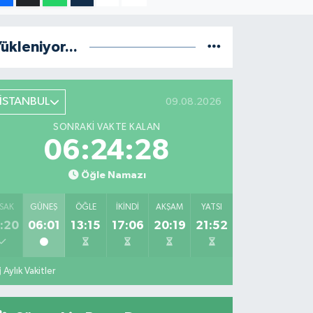
ükleniyor...
İSTANBUL
09.08.2026
SONRAKI VAKTE KALAN
06:24:27
Öğle Namazı
SAK
GÜNEŞ
ÖĞLE
İKINDI
AKŞAM
YATSI
:20
06:01
13:15
17:06
20:19
21:52
Aylık Vakitler