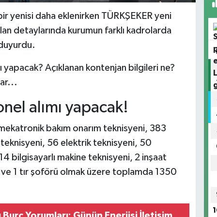
bir yenisi daha eklenirken TÜRKŞEKER yeni
lan detaylarında kurumun farklı kadrolarda
ı duyurdu.
 yapacak? Açıklanan kontenjan bilgileri ne?
lar...
nel alımı yapacak!
 mekatronik bakım onarım teknisyeni, 383
 teknisyeni, 56 elektrik teknisyeni, 50
4 bilgisayarlı makine teknisyeni, 2 inşaat
ü ve 1 tır şoförü olmak üzere toplamda 1350
1
 Burç Yorumları: Günün Enerjisi İletişim