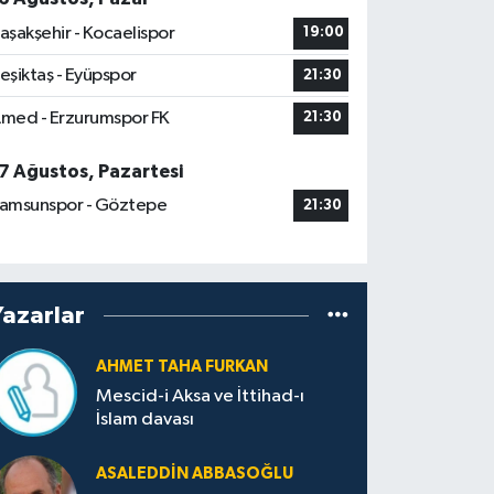
aşakşehir - Kocaelispor
19:00
eşiktaş - Eyüpspor
21:30
med - Erzurumspor FK
21:30
7 Ağustos, Pazartesi
amsunspor - Göztepe
21:30
Yazarlar
AHMET TAHA FURKAN
Mescid-i Aksa ve İttihad-ı
İslam davası
ASALEDDIN ABBASOĞLU