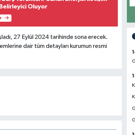
Belirleyici Oluyor
e
şladı, 27 Eylül 2024 tarihinde sona erecek.
şlemlerine dair tüm detayları kurumun resmi
1
G
1
K
K
G
G
1