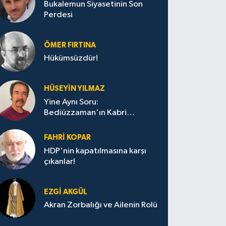
Bukalemun Siyasetinin Son
Perdesi
ÖMER FIRTINA
Hükümsüzdür!
HÜSEYIN YILMAZ
Yine Aynı Soru:
Bediüzzaman'ın Kabri
Nerede?
FAHRI KOPAR
HDP'nin kapatılmasına karşı
çıkanlar!
EZGI AKGÜL
Akran Zorbalığı ve Ailenin Rolü