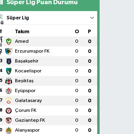
Süper Lig Puan Durumu
Süper Lig
#
Takım
O
P
1
Amed
0
0
2
Erzurumspor FK
0
0
3
Başakşehir
0
0
4
Kocaelispor
0
0
5
Beşiktaş
0
0
6
Eyüpspor
0
0
7
Galatasaray
0
0
8
Çorum FK
0
0
9
Gaziantep FK
0
0
0
Alanyaspor
0
0