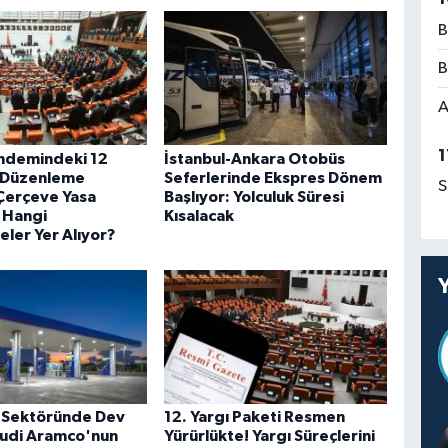
B
B
A
1
ndemindeki 12
İstanbul-Ankara Otobüs
 Düzenleme
Seferlerinde Ekspres Dönem
S
 Çerçeve Yasa
Başlıyor: Yolculuk Süresi
e Hangi
Kısalacak
ler Yer Alıyor?
 Sektöründe Dev
12. Yargı Paketi Resmen
udi Aramco'nun
Yürürlükte! Yargı Süreçlerini