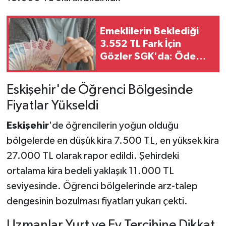
Emeklilerin Beklediği
3.552 TL Fark İçin
Gözler SGK'da: Ödeme
Takvimi Merak Konusu
Eskişehir'de Öğrenci Bölgesinde
Fiyatlar Yükseldi
Eskişehir
'de öğrencilerin yoğun olduğu
bölgelerde en düşük kira 7.500 TL, en yüksek kira
27.000 TL olarak rapor edildi. Şehirdeki
ortalama kira bedeli yaklaşık 11.000 TL
seviyesinde. Öğrenci bölgelerinde arz-talep
dengesinin bozulması fiyatları yukarı çekti.
Uzmanlar Yurt ve Ev Tercihine Dikkat