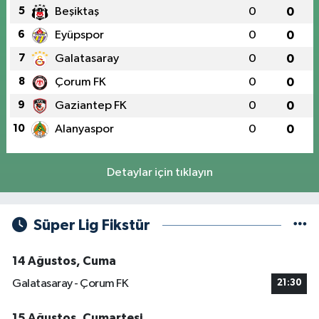
5
Beşiktaş
0
0
6
Eyüpspor
0
0
7
Galatasaray
0
0
8
Çorum FK
0
0
9
Gaziantep FK
0
0
10
Alanyaspor
0
0
Detaylar için tıklayın
Süper Lig Fikstür
14 Ağustos, Cuma
Galatasaray - Çorum FK
21:30
15 Ağustos, Cumartesi