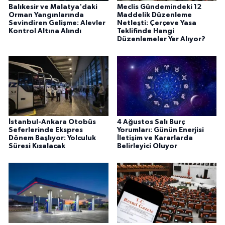
Balıkesir ve Malatya'daki
Meclis Gündemindeki 12
Orman Yangınlarında
Maddelik Düzenleme
Sevindiren Gelişme: Alevler
Netleşti: Çerçeve Yasa
Kontrol Altına Alındı
Teklifinde Hangi
Düzenlemeler Yer Alıyor?
İstanbul-Ankara Otobüs
4 Ağustos Salı Burç
Seferlerinde Ekspres
Yorumları: Günün Enerjisi
Dönem Başlıyor: Yolculuk
İletişim ve Kararlarda
Süresi Kısalacak
Belirleyici Oluyor