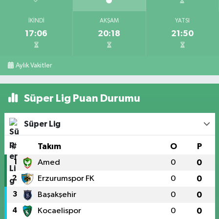
İKINDI
AKŞAM
YATSI
17:06
20:18
21:50
Aylık Vakitler
Süper Lig Puan Durumu
Süper Lig
#
Takım
O
P
1
Amed
0
0
2
Erzurumspor FK
0
0
3
Başakşehir
0
0
4
Kocaelispor
0
0