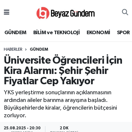
GÜNDEM
Hava Durumu
GÜNDEM
BİLİM ve TEKNOLOJİ
EKONOMİ
SPOR
BİLİM ve TEKNOLOJİ
Trafik Durumu
HABERLER
GÜNDEM
EKONOMİ
Süper Lig Puan Durumu ve Fikstür
Üniversite Öğrencileri İçin
SPOR
Tüm Manşetler
Kira Alarmı: Şehir Şehir
Fiyatlar Cep Yakıyor
SAĞLIK
Son Dakika Haberleri
YKS yerleştirme sonuçlarının açıklanmasının
EĞİTİM
Haber Arşivi
ardından aileler barınma arayışına başladı.
Büyükşehirlerde kiralar, öğrencilerin bütçesini
KÜLTÜR SANAT
zorluyor.
MAGAZİN
25.08.2025 - 20:30
2 DK