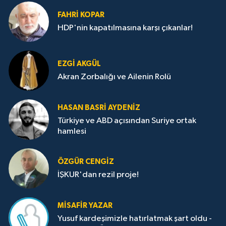
FAHRI KOPAR
HDP'nin kapatılmasına karşı çıkanlar!
EZGI AKGÜL
Akran Zorbalığı ve Ailenin Rolü
HASAN BASRI AYDENIZ
Türkiye ve ABD açısından Suriye ortak
hamlesi
ÖZGÜR CENGIZ
İŞKUR'dan rezil proje!
MISAFIR YAZAR
Yusuf kardeşimizle hatırlatmak şart oldu -