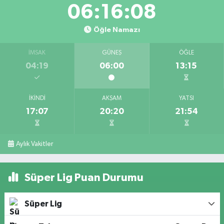
06:16:07
Öğle Namazı
İMSAK
GÜNEŞ
ÖĞLE
04:19
06:00
13:15
İKINDI
AKŞAM
YATSI
17:07
20:20
21:54
Aylık Vakitler
Süper Lig Puan Durumu
Süper Lig