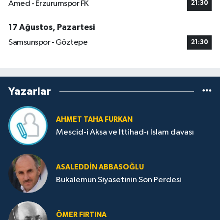
Amed - Erzurumspor FK
21:30
17 Ağustos, Pazartesi
Samsunspor - Göztepe
21:30
Yazarlar
AHMET TAHA FURKAN
Mescid-i Aksa ve İttihad-ı İslam davası
ASALEDDIN ABBASOĞLU
Bukalemun Siyasetinin Son Perdesi
ÖMER FIRTINA