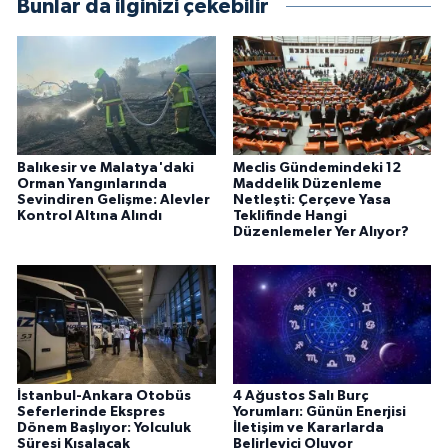
Bunlar da ilginizi çekebilir
Balıkesir ve Malatya'daki
Meclis Gündemindeki 12
Orman Yangınlarında
Maddelik Düzenleme
Sevindiren Gelişme: Alevler
Netleşti: Çerçeve Yasa
Kontrol Altına Alındı
Teklifinde Hangi
Düzenlemeler Yer Alıyor?
İstanbul-Ankara Otobüs
4 Ağustos Salı Burç
Seferlerinde Ekspres
Yorumları: Günün Enerjisi
Dönem Başlıyor: Yolculuk
İletişim ve Kararlarda
Süresi Kısalacak
Belirleyici Oluyor