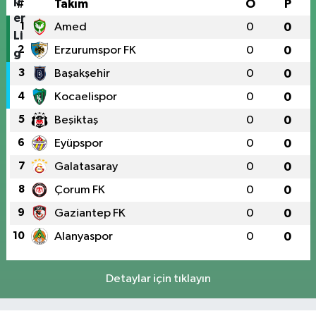
#
Takım
O
P
1
Amed
0
0
2
Erzurumspor FK
0
0
3
Başakşehir
0
0
4
Kocaelispor
0
0
5
Beşiktaş
0
0
6
Eyüpspor
0
0
7
Galatasaray
0
0
8
Çorum FK
0
0
9
Gaziantep FK
0
0
10
Alanyaspor
0
0
Detaylar için tıklayın