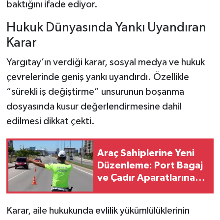
baktığını ifade ediyor.
Hukuk Dünyasında Yankı Uyandıran
Karar
Yargıtay’ın verdiği karar, sosyal medya ve hukuk
çevrelerinde geniş yankı uyandırdı. Özellikle
“sürekli iş değiştirme” unsurunun boşanma
dosyasında kusur değerlendirmesine dahil
edilmesi dikkat çekti.
Araç Sahiplerine Yeni
Düzenleme: Port Bagaj
ve Çadır Aparatlarına
Ceza Uygulaması Sona
Erdi
Karar, aile hukukunda evlilik yükümlülüklerinin