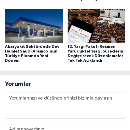
Akaryakıt Sektöründe Dev
12. Yargı Paketi Resmen
Hamle! Saudi Aramco'nun
Yürürlükte! Yargı Süreçlerini
Türkiye Planında Yeni
Değiştirecek Düzenlemeler
Dönem
Tek Tek Açıklandı
Yorumlar