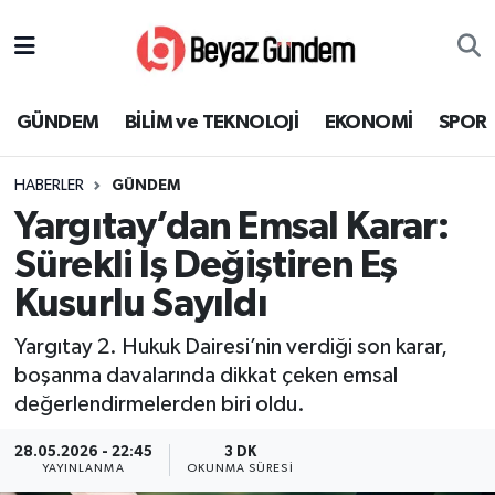
GÜNDEM
Hava Durumu
GÜNDEM
BİLİM ve TEKNOLOJİ
EKONOMİ
SPOR
BİLİM ve TEKNOLOJİ
Trafik Durumu
HABERLER
GÜNDEM
EKONOMİ
Süper Lig Puan Durumu ve Fikstür
Yargıtay’dan Emsal Karar:
SPOR
Tüm Manşetler
Sürekli İş Değiştiren Eş
Kusurlu Sayıldı
SAĞLIK
Son Dakika Haberleri
Yargıtay 2. Hukuk Dairesi’nin verdiği son karar,
EĞİTİM
Haber Arşivi
boşanma davalarında dikkat çeken emsal
değerlendirmelerden biri oldu.
KÜLTÜR SANAT
28.05.2026 - 22:45
3 DK
YAYINLANMA
OKUNMA SÜRESI
MAGAZİN