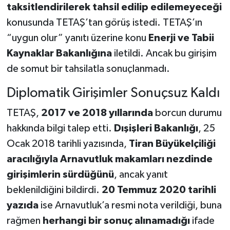
taksitlendirilerek tahsil edilip edilemeyeceği
konusunda TETAŞ’tan görüş istedi. TETAŞ’ın
“uygun olur” yanıtı üzerine konu
Enerji ve Tabii
Kaynaklar Bakanlığına
iletildi. Ancak bu girişim
de somut bir tahsilatla sonuçlanmadı.
Diplomatik Girişimler Sonuçsuz Kaldı
TETAŞ,
2017 ve 2018 yıllarında
borcun durumu
hakkında bilgi talep etti.
Dışişleri Bakanlığı
, 25
Ocak 2018 tarihli yazısında,
Tiran Büyükelçiliği
aracılığıyla Arnavutluk makamları nezdinde
girişimlerin sürdüğünü
, ancak yanıt
beklenildiğini bildirdi.
20 Temmuz 2020 tarihli
yazıda
ise Arnavutluk’a resmi nota verildiği, buna
rağmen
herhangi bir sonuç alınamadığı
ifade