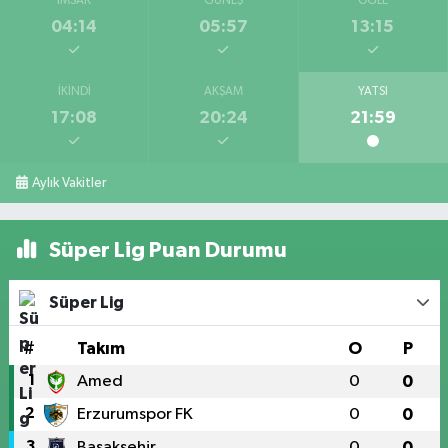
İMSAK
GÜNEŞ
ÖĞLE
04:14
05:57
13:15
İKINDI
AKŞAM
YATSI
17:08
20:24
21:59
Aylık Vakitler
Süper Lig Puan Durumu
Süper Lig
#
Takım
O
P
1
Amed
0
0
2
Erzurumspor FK
0
0
3
Başakşehir
0
0