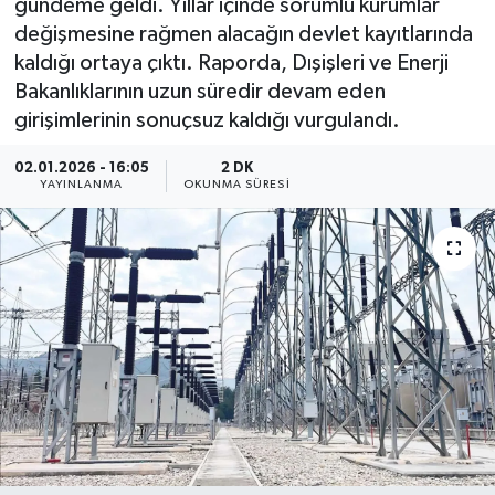
gündeme geldi. Yıllar içinde sorumlu kurumlar
değişmesine rağmen alacağın devlet kayıtlarında
YEREL
kaldığı ortaya çıktı. Raporda, Dışişleri ve Enerji
Bakanlıklarının uzun süredir devam eden
girişimlerinin sonuçsuz kaldığı vurgulandı.
02.01.2026 - 16:05
2 DK
YAYINLANMA
OKUNMA SÜRESI