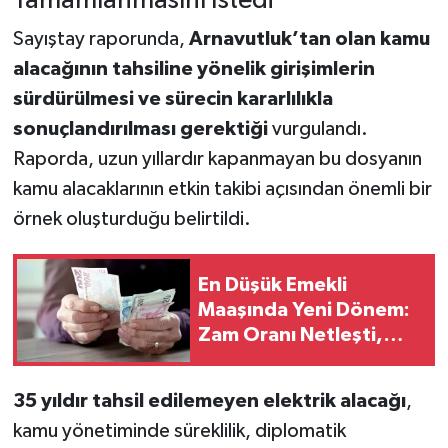
Tamamlanmasını İstedi
Sayıştay raporunda,
Arnavutluk’tan olan kamu
alacağının tahsiline yönelik girişimlerin
sürdürülmesi ve sürecin kararlılıkla
sonuçlandırılması gerektiği
vurgulandı.
Raporda, uzun yıllardır kapanmayan bu dosyanın
kamu alacaklarının etkin takibi açısından önemli bir
örnek oluşturduğu belirtildi.
En Düşük Emekli
Maaşında Yeni Dönem:
Zam Oranı Netleşti,
Gözler Resmi Gazete
ve Fark Ödemelerinde
35 yıldır tahsil edilemeyen elektrik alacağı
,
kamu yönetiminde süreklilik, diplomatik