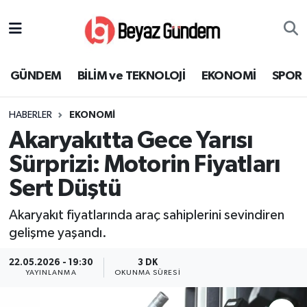
GÜNDEM
Hava Durumu
GÜNDEM
BİLİM ve TEKNOLOJİ
EKONOMİ
SPOR
BİLİM ve TEKNOLOJİ
Trafik Durumu
HABERLER
EKONOMİ
EKONOMİ
Süper Lig Puan Durumu ve Fikstür
Akaryakıtta Gece Yarısı
SPOR
Tüm Manşetler
Sürprizi: Motorin Fiyatları
Sert Düştü
SAĞLIK
Son Dakika Haberleri
Akaryakıt fiyatlarında araç sahiplerini sevindiren
EĞİTİM
Haber Arşivi
gelişme yaşandı.
KÜLTÜR SANAT
22.05.2026 - 19:30
3 DK
YAYINLANMA
OKUNMA SÜRESI
MAGAZİN