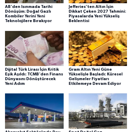
AB'den Isınmada Tarihi
Jefferies’ten Altın İçin
Dönüşüm: Doğal Gazlı
Dikkat Çeken 2027 Tahmini:
Kombiler Yerini Yeni
Piyasalarda Yeni Yükseliş
Teknolojilere Bırakıyor
Beklentisi
Dijital Türk Lirası İçin Kritik
Gram Altın Yeni Güne
Eşik Aşıldı: TCMB'den Finans
Yükselişle Başladı: Küresel
Dünyasını Dönüştürecek
Gelişmeler Fiyatları
Yeni Adım
Etkilemeye Devam Ediyor