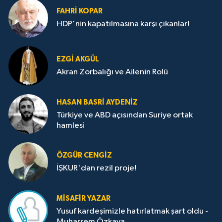
FAHRI KOPAR
HDP'nin kapatılmasına karşı çıkanlar!
EZGI AKGÜL
Akran Zorbalığı ve Ailenin Rolü
HASAN BASRI AYDENIZ
Türkiye ve ABD açısından Suriye ortak
hamlesi
ÖZGÜR CENGIZ
İŞKUR'dan rezil proje!
MISAFIR YAZAR
Yusuf kardeşimizle hatırlatmak şart oldu -
Muharrem Özkaya