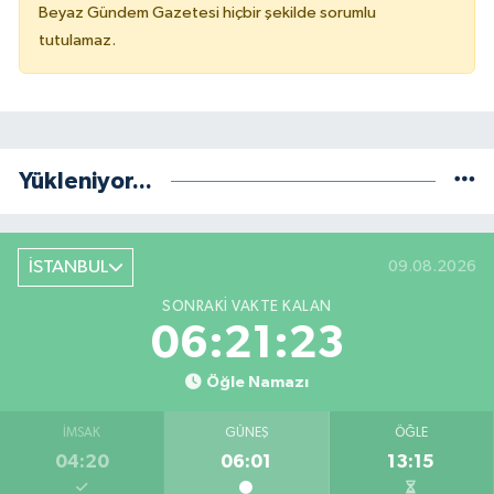
Beyaz Gündem Gazetesi hiçbir şekilde sorumlu
tutulamaz.
Yükleniyor...
İSTANBUL
09.08.2026
SONRAKI VAKTE KALAN
06:21:22
Öğle Namazı
İMSAK
GÜNEŞ
ÖĞLE
04:20
06:01
13:15