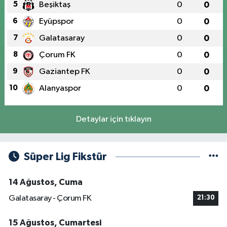
5
Beşiktaş
0
0
6
Eyüpspor
0
0
7
Galatasaray
0
0
8
Çorum FK
0
0
9
Gaziantep FK
0
0
10
Alanyaspor
0
0
Detaylar için tıklayın
Süper Lig Fikstür
14 Ağustos, Cuma
Galatasaray - Çorum FK
21:30
15 Ağustos, Cumartesi