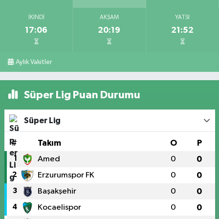
İKINDI
AKŞAM
YATSI
17:06
20:19
21:52
Aylık Vakitler
Süper Lig Puan Durumu
Süper Lig
#
Takım
O
P
1
Amed
0
0
2
Erzurumspor FK
0
0
3
Başakşehir
0
0
4
Kocaelispor
0
0