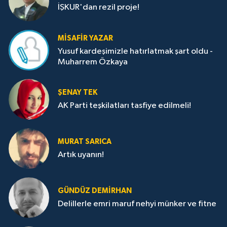
İŞKUR'dan rezil proje!
MISAFIR YAZAR
Yusuf kardeşimizle hatırlatmak şart oldu -
Muharrem Özkaya
ŞENAY TEK
AK Parti teşkilatları tasfiye edilmeli!
MURAT SARICA
Artık uyanın!
GÜNDÜZ DEMIRHAN
Delillerle emri maruf nehyi münker ve fitne