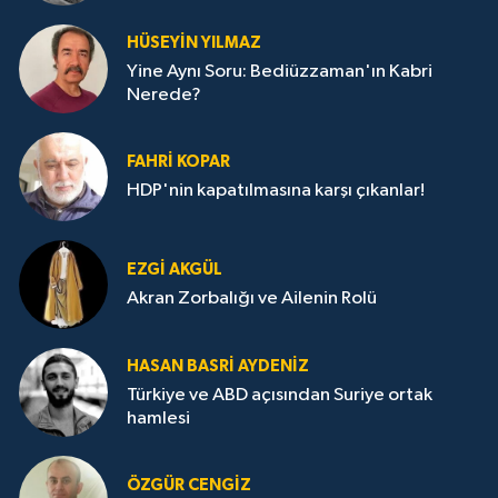
HÜSEYIN YILMAZ
Yine Aynı Soru: Bediüzzaman'ın Kabri
Nerede?
FAHRI KOPAR
HDP'nin kapatılmasına karşı çıkanlar!
EZGI AKGÜL
Akran Zorbalığı ve Ailenin Rolü
HASAN BASRI AYDENIZ
Türkiye ve ABD açısından Suriye ortak
hamlesi
ÖZGÜR CENGIZ