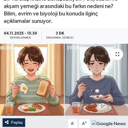
akşam yemeği arasındaki bu farkın nedeni ne?
YEREL
Bilim, evrim ve biyoloji bu konuda ilginç
açıklamalar sunuyor.
04.11.2025 - 15:30
3 DK
YAYINLANMA
OKUNMA SÜRESI
Paylaş
-
+
A
A