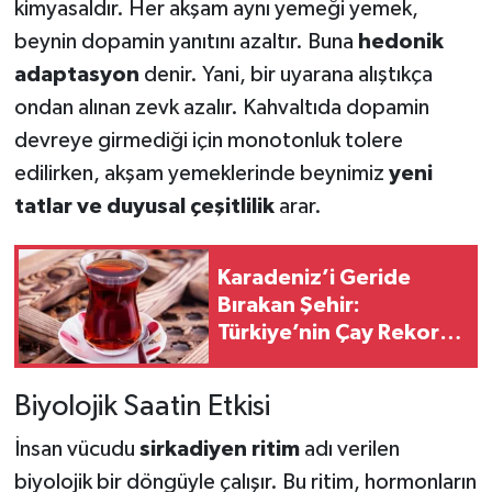
kimyasaldır. Her akşam aynı yemeği yemek,
beynin dopamin yanıtını azaltır. Buna
hedonik
adaptasyon
denir. Yani, bir uyarana alıştıkça
ondan alınan zevk azalır. Kahvaltıda dopamin
devreye girmediği için monotonluk tolere
edilirken, akşam yemeklerinde beynimiz
yeni
tatlar ve duyusal çeşitlilik
arar.
Karadeniz’i Geride
Bırakan Şehir:
Türkiye’nin Çay Rekoru
Gaziantep’ten Geldi
Biyolojik Saatin Etkisi
İnsan vücudu
sirkadiyen ritim
adı verilen
biyolojik bir döngüyle çalışır. Bu ritim, hormonların