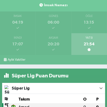
İmsak Namazı
İMSAK
GÜNEŞ
ÖĞLE
04:19
06:00
13:15
İKINDI
AKŞAM
YATSI
17:07
20:20
21:54
Aylık Vakitler
Süper Lig Puan Durumu
Süper Lig
#
Takım
O
P
1