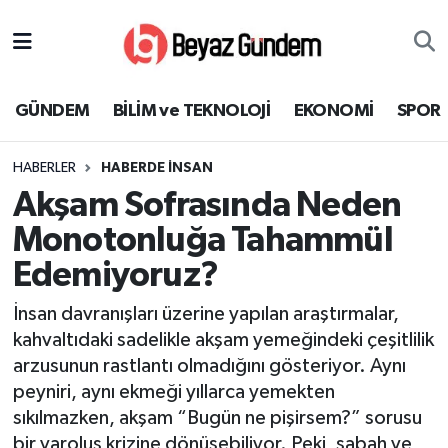
GÜNDEM
Hava Durumu
GÜNDEM
BİLİM ve TEKNOLOJİ
EKONOMİ
SPOR
BİLİM ve TEKNOLOJİ
Trafik Durumu
HABERLER
HABERDE İNSAN
EKONOMİ
Süper Lig Puan Durumu ve Fikstür
Akşam Sofrasında Neden
SPOR
Tüm Manşetler
Monotonluğa Tahammül
Edemiyoruz?
SAĞLIK
Son Dakika Haberleri
İnsan davranışları üzerine yapılan araştırmalar,
EĞİTİM
Haber Arşivi
kahvaltıdaki sadelikle akşam yemeğindeki çeşitlilik
arzusunun rastlantı olmadığını gösteriyor. Aynı
KÜLTÜR SANAT
peyniri, aynı ekmeği yıllarca yemekten
sıkılmazken, akşam “Bugün ne pişirsem?” sorusu
MAGAZİN
bir varoluş krizine dönüşebiliyor. Peki, sabah ve