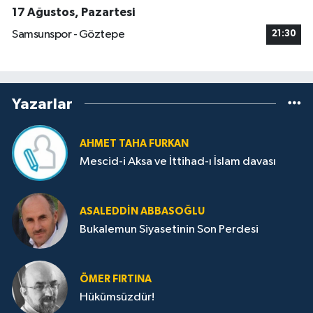
17 Ağustos, Pazartesi
Samsunspor - Göztepe
21:30
Yazarlar
AHMET TAHA FURKAN
Mescid-i Aksa ve İttihad-ı İslam davası
ASALEDDIN ABBASOĞLU
Bukalemun Siyasetinin Son Perdesi
ÖMER FIRTINA
Hükümsüzdür!