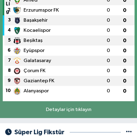
Amed
0
0
2
Erzurumspor FK
0
0
3
Başakşehir
0
0
4
Kocaelispor
0
0
5
Beşiktaş
0
0
6
Eyüpspor
0
0
7
Galatasaray
0
0
8
Çorum FK
0
0
9
Gaziantep FK
0
0
10
Alanyaspor
0
0
Detaylar için tıklayın
Süper Lig Fikstür