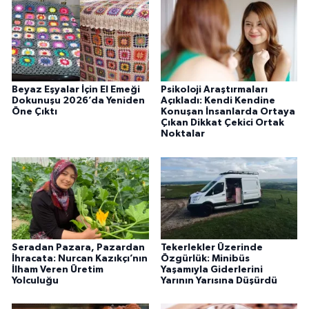
Beyaz Eşyalar İçin El Emeği
Psikoloji Araştırmaları
Dokunuşu 2026’da Yeniden
Açıkladı: Kendi Kendine
Öne Çıktı
Konuşan İnsanlarda Ortaya
Çıkan Dikkat Çekici Ortak
Noktalar
Seradan Pazara, Pazardan
Tekerlekler Üzerinde
İhracata: Nurcan Kazıkçı’nın
Özgürlük: Minibüs
İlham Veren Üretim
Yaşamıyla Giderlerini
Yolculuğu
Yarının Yarısına Düşürdü