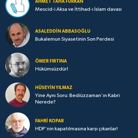
AHMET TAHA FURKAN
Mescid-i Aksa ve İttihad-ı İslam davası
ASALEDDIN ABBASOĞLU
Bukalemun Siyasetinin Son Perdesi
ÖMER FIRTINA
Hükümsüzdür!
HÜSEYIN YILMAZ
Yine Aynı Soru: Bediüzzaman'ın Kabri
Nerede?
FAHRI KOPAR
HDP'nin kapatılmasına karşı çıkanlar!