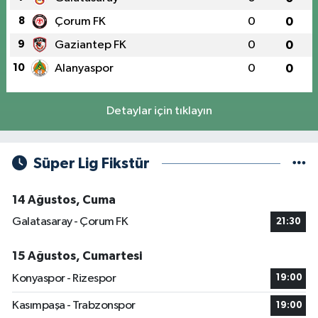
8
Çorum FK
0
0
9
Gaziantep FK
0
0
10
Alanyaspor
0
0
Detaylar için tıklayın
Süper Lig Fikstür
14 Ağustos, Cuma
Galatasaray - Çorum FK
21:30
15 Ağustos, Cumartesi
Konyaspor - Rizespor
19:00
Kasımpaşa - Trabzonspor
19:00