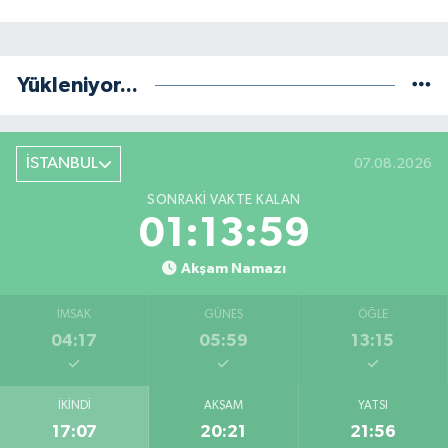
Yükleniyor...
İSTANBUL
07.08.2026
SONRAKI VAKTE KALAN
01:13:58
Akşam Namazı
İMSAK
GÜNEŞ
ÖĞLE
04:17
05:59
13:15
İKINDI
AKŞAM
YATSI
17:07
20:21
21:56