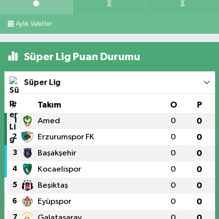
Aylık Vakitler
Süper Lig Puan Durumu
Süper Lig
#
Takım
O
P
1
Amed
0
0
2
Erzurumspor FK
0
0
3
Başakşehir
0
0
4
Kocaelispor
0
0
5
Beşiktaş
0
0
6
Eyüpspor
0
0
7
Galatasaray
0
0