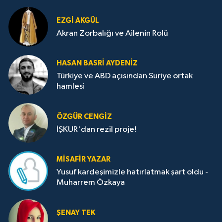
EZGI AKGÜL
Akran Zorbalığı ve Ailenin Rolü
HASAN BASRI AYDENIZ
Türkiye ve ABD açısından Suriye ortak
hamlesi
ÖZGÜR CENGIZ
İŞKUR'dan rezil proje!
MISAFIR YAZAR
Yusuf kardeşimizle hatırlatmak şart oldu -
Muharrem Özkaya
ŞENAY TEK