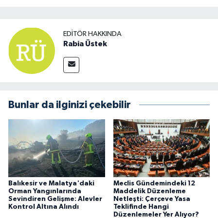
EDITÖR HAKKINDA
Rabia Üstek
Bunlar da ilginizi çekebilir
Balıkesir ve Malatya'daki
Meclis Gündemindeki 12
Orman Yangınlarında
Maddelik Düzenleme
Sevindiren Gelişme: Alevler
Netleşti: Çerçeve Yasa
Kontrol Altına Alındı
Teklifinde Hangi
Düzenlemeler Yer Alıyor?