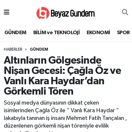
GÜNDEM
Hava Durumu
GÜNDEM
BİLİM ve TEKNOLOJİ
EKONOMİ
SPOR
BİLİM ve TEKNOLOJİ
Trafik Durumu
HABERLER
GÜNDEM
EKONOMİ
Süper Lig Puan Durumu ve Fikstür
Altınların Gölgesinde
SPOR
Tüm Manşetler
Nişan Gecesi: Çağla Öz ve
Vanlı Kara Haydar’dan
SAĞLIK
Son Dakika Haberleri
Görkemli Tören
EĞİTİM
Haber Arşivi
Sosyal medya dünyasının dikkat çeken
isimlerinden Çağla Öz ile “ Vanlı Kara Haydar ”
KÜLTÜR SANAT
lakabıyla tanınan iş insanı Mehmet Fatih Tançalan ,
düzenlenen görkemli nişan töreniyle evlilik
MAGAZİN