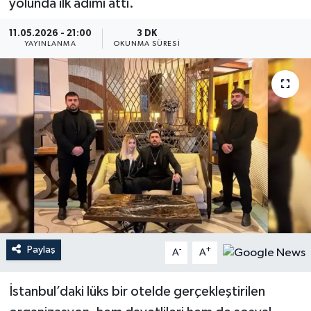
yolunda ilk adımı attı.
YEREL
11.05.2026 - 21:00
3 DK
YAYINLANMA
OKUNMA SÜRESI
Paylaş
-
+
A
A
İstanbul’daki lüks bir otelde gerçekleştirilen