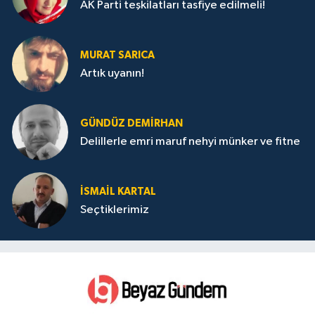
AK Parti teşkilatları tasfiye edilmeli!
MURAT SARICA
Artık uyanın!
GÜNDÜZ DEMIRHAN
Delillerle emri maruf nehyi münker ve fitne
İSMAIL KARTAL
Seçtiklerimiz