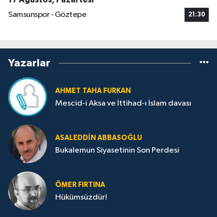
Samsunspor - Göztepe
21:30
Yazarlar
AHMET TAHA FURKAN
Mescid-i Aksa ve İttihad-ı İslam davası
ASALEDDIN ABBASOĞLU
Bukalemun Siyasetinin Son Perdesi
ÖMER FIRTINA
Hükümsüzdür!