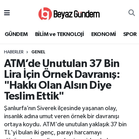
GÜNDEM
Hava Durumu
GÜNDEM
BİLİM ve TEKNOLOJİ
EKONOMİ
SPOR
BİLİM ve TEKNOLOJİ
Trafik Durumu
HABERLER
GENEL
EKONOMİ
Süper Lig Puan Durumu ve Fikstür
ATM’de Unutulan 37 Bin
SPOR
Tüm Manşetler
Lira İçin Örnek Davranış:
"Hakkı Olan Alsın Diye
SAĞLIK
Son Dakika Haberleri
Teslim Ettik"
EĞİTİM
Haber Arşivi
Şanlıurfa’nın Siverek ilçesinde yaşanan olay,
insanlık adına umut veren örnek bir davranışı
KÜLTÜR SANAT
ortaya koydu. ATM'de unutulan yaklaşık 37 bin
TL'yi bulan iki genç, parayı harcamayı
MAGAZİN