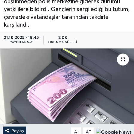
düşünmeden polis merkezine giderek durumu
yetkililere bildirdi. Gençlerin sergilediği bu tutum,
YEREL
çevredeki vatandaşlar tarafından takdirle
karşılandı.
21.10.2025 - 19:45
2 DK
YAYINLANMA
OKUNMA SÜRESI
Paylaş
-
+
A
A