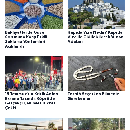
Bakliyatlarda Güve
Kapıda Vize Nedir? Kapıda
Sorununa Karşı Etkili
Vize ile Gidilebilecek Yunan
Saklama Yöntemleri
Adaları
Açıklandı
15 Temmuz’un Kritik Anları
Tesbih Seçerken Bilmeniz
Ekrana Taşındı: Köprüde
Gerekenler
Gerçekçi Çekimler Dikkat
Çekti