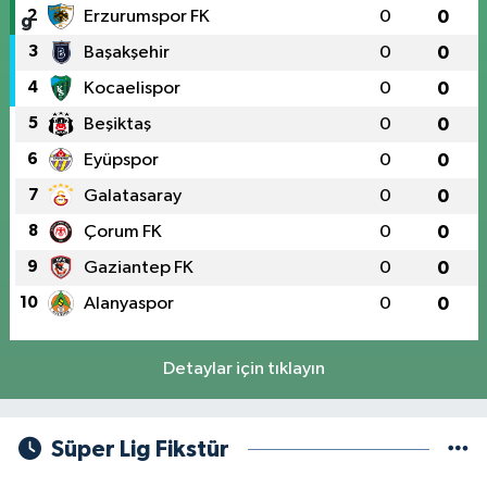
2
Erzurumspor FK
0
0
3
Başakşehir
0
0
4
Kocaelispor
0
0
5
Beşiktaş
0
0
6
Eyüpspor
0
0
7
Galatasaray
0
0
8
Çorum FK
0
0
9
Gaziantep FK
0
0
10
Alanyaspor
0
0
Detaylar için tıklayın
Süper Lig Fikstür