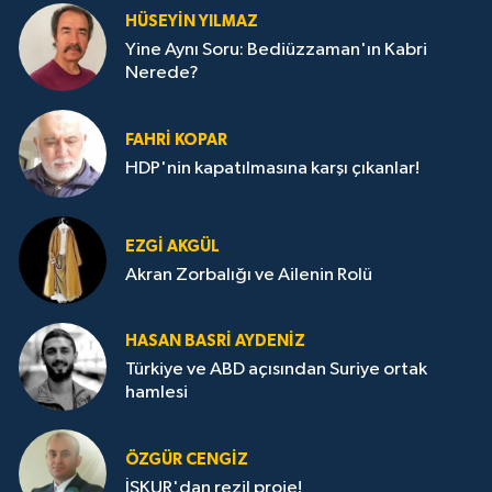
HÜSEYIN YILMAZ
Yine Aynı Soru: Bediüzzaman'ın Kabri
Nerede?
FAHRI KOPAR
HDP'nin kapatılmasına karşı çıkanlar!
EZGI AKGÜL
Akran Zorbalığı ve Ailenin Rolü
HASAN BASRI AYDENIZ
Türkiye ve ABD açısından Suriye ortak
hamlesi
ÖZGÜR CENGIZ
İŞKUR'dan rezil proje!