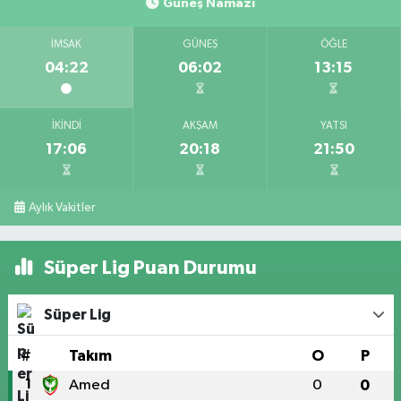
Güneş Namazı
İMSAK
GÜNEŞ
ÖĞLE
04:22
06:02
13:15
İKINDI
AKŞAM
YATSI
17:06
20:18
21:50
Aylık Vakitler
Süper Lig Puan Durumu
Süper Lig
#
Takım
O
P
1
Amed
0
0