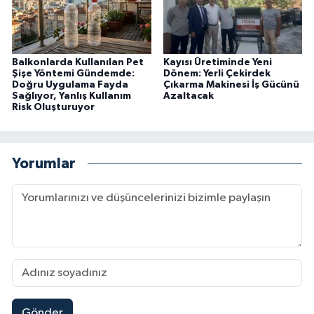
Balkonlarda Kullanılan Pet
Kayısı Üretiminde Yeni
Şişe Yöntemi Gündemde:
Dönem: Yerli Çekirdek
Doğru Uygulama Fayda
Çıkarma Makinesi İş Gücünü
Sağlıyor, Yanlış Kullanım
Azaltacak
Risk Oluşturuyor
Yorumlar
Gönder