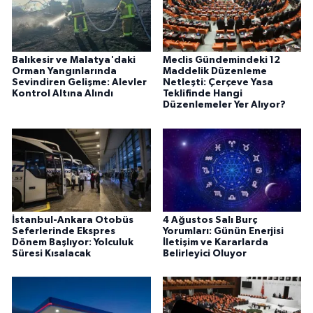
Balıkesir ve Malatya'daki
Meclis Gündemindeki 12
Orman Yangınlarında
Maddelik Düzenleme
Sevindiren Gelişme: Alevler
Netleşti: Çerçeve Yasa
Kontrol Altına Alındı
Teklifinde Hangi
Düzenlemeler Yer Alıyor?
İstanbul-Ankara Otobüs
4 Ağustos Salı Burç
Seferlerinde Ekspres
Yorumları: Günün Enerjisi
Dönem Başlıyor: Yolculuk
İletişim ve Kararlarda
Süresi Kısalacak
Belirleyici Oluyor