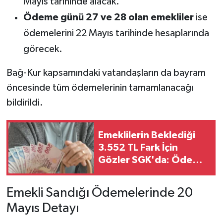
Mayıs tarihinde alacak.
Ödeme günü 27 ve 28 olan emekliler
ise
ödemelerini 22 Mayıs tarihinde hesaplarında
görecek.
Bağ-Kur kapsamındaki vatandaşların da bayram
öncesinde tüm ödemelerinin tamamlanacağı
bildirildi.
Emeklilerin Beklediği
3.552 TL Fark İçin
Gözler SGK'da: Ödeme
Takvimi Merak Konusu
Emekli Sandığı Ödemelerinde 20
Mayıs Detayı