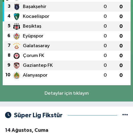
3
Başakşehir
0
0
4
Kocaelispor
0
0
5
Beşiktaş
0
0
6
Eyüpspor
0
0
7
Galatasaray
0
0
8
Çorum FK
0
0
9
Gaziantep FK
0
0
10
Alanyaspor
0
0
Detaylar için tıklayın
Süper Lig Fikstür
14 Ağustos, Cuma