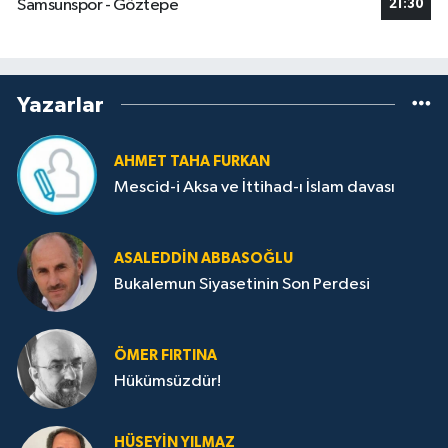
Samsunspor - Göztepe
21:30
Yazarlar
AHMET TAHA FURKAN
Mescid-i Aksa ve İttihad-ı İslam davası
ASALEDDIN ABBASOĞLU
Bukalemun Siyasetinin Son Perdesi
ÖMER FIRTINA
Hükümsüzdür!
HÜSEYIN YILMAZ