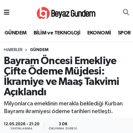
GÜNDEM
Hava Durumu
GÜNDEM
BİLİM ve TEKNOLOJİ
EKONOMİ
SPOR
BİLİM ve TEKNOLOJİ
Trafik Durumu
HABERLER
GÜNDEM
EKONOMİ
Süper Lig Puan Durumu ve Fikstür
Bayram Öncesi Emekliye
SPOR
Tüm Manşetler
Çifte Ödeme Müjdesi:
İkramiye ve Maaş Takvimi
SAĞLIK
Son Dakika Haberleri
Açıklandı
EĞİTİM
Haber Arşivi
Milyonlarca emeklinin merakla beklediği Kurban
Bayramı ikramiyesi ödeme tarihleri netleşti.
KÜLTÜR SANAT
12.05.2026 - 21:20
3 DK
MAGAZİN
YAYINLANMA
OKUNMA SÜRESI