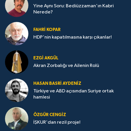
Yine Aynı Soru: Bediüzzaman'ın Kabri
Nerede?
FAHRI KOPAR
HDP'nin kapatılmasına karşı çıkanlar!
EZGI AKGÜL
Akran Zorbalığı ve Ailenin Rolü
HASAN BASRI AYDENIZ
Türkiye ve ABD açısından Suriye ortak
hamlesi
ÖZGÜR CENGIZ
İŞKUR'dan rezil proje!