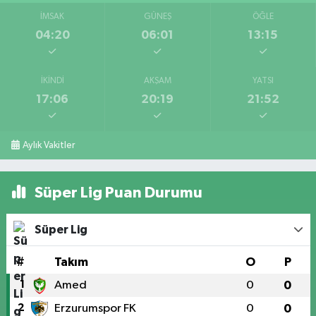
İMSAK
GÜNEŞ
ÖĞLE
04:20
06:01
13:15
İKINDI
AKŞAM
YATSI
17:06
20:19
21:52
Aylık Vakitler
Süper Lig Puan Durumu
Süper Lig
#
Takım
O
P
1
Amed
0
0
2
Erzurumspor FK
0
0