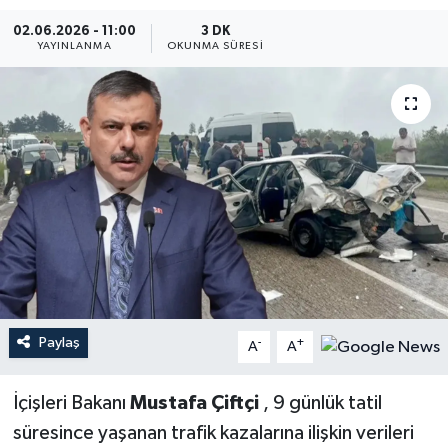
02.06.2026 - 11:00
3 DK
YEREL
YAYINLANMA
OKUNMA SÜRESI
Paylaş
-
+
A
A
İçişleri Bakanı
Mustafa Çiftçi
, 9 günlük tatil
süresince yaşanan trafik kazalarına ilişkin verileri