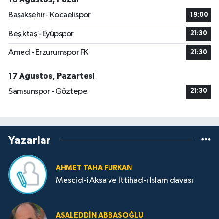
Başakşehir - Kocaelispor
19:00
Beşiktaş - Eyüpspor
21:30
Amed - Erzurumspor FK
21:30
17 Ağustos, Pazartesi
Samsunspor - Göztepe
21:30
Yazarlar
AHMET TAHA FURKAN
Mescid-i Aksa ve İttihad-ı İslam davası
ASALEDDIN ABBASOĞLU