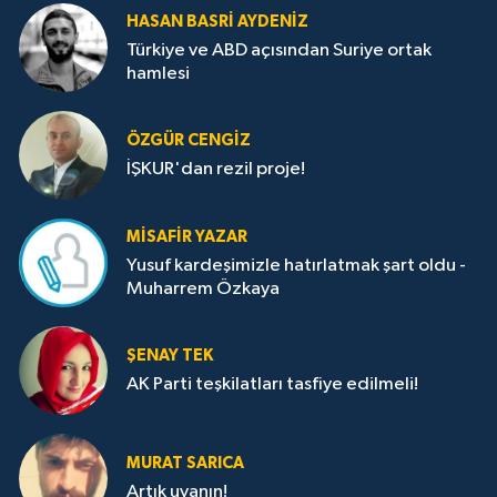
HASAN BASRI AYDENIZ
Türkiye ve ABD açısından Suriye ortak
hamlesi
ÖZGÜR CENGIZ
İŞKUR'dan rezil proje!
MISAFIR YAZAR
Yusuf kardeşimizle hatırlatmak şart oldu -
Muharrem Özkaya
ŞENAY TEK
AK Parti teşkilatları tasfiye edilmeli!
MURAT SARICA
Artık uyanın!