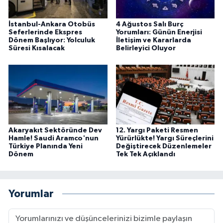
İstanbul-Ankara Otobüs
4 Ağustos Salı Burç
Seferlerinde Ekspres
Yorumları: Günün Enerjisi
Dönem Başlıyor: Yolculuk
İletişim ve Kararlarda
Süresi Kısalacak
Belirleyici Oluyor
Akaryakıt Sektöründe Dev
12. Yargı Paketi Resmen
Hamle! Saudi Aramco'nun
Yürürlükte! Yargı Süreçlerini
Türkiye Planında Yeni
Değiştirecek Düzenlemeler
Dönem
Tek Tek Açıklandı
Yorumlar