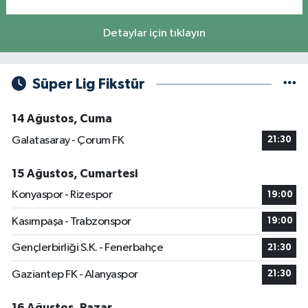
Detaylar için tıklayın
Süper Lig Fikstür
14 Ağustos, Cuma
Galatasaray - Çorum FK
21:30
15 Ağustos, Cumartesi
Konyaspor - Rizespor
19:00
Kasımpaşa - Trabzonspor
19:00
Gençlerbirliği S.K. - Fenerbahçe
21:30
Gaziantep FK - Alanyaspor
21:30
16 Ağustos, Pazar