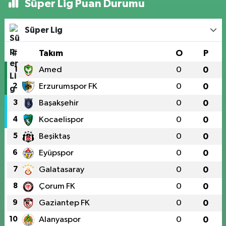
Süper Lig Puan Durumu
Süper Lig
#
Takım
O
P
1
Amed
0
0
2
Erzurumspor FK
0
0
3
Başakşehir
0
0
4
Kocaelispor
0
0
5
Beşiktaş
0
0
6
Eyüpspor
0
0
7
Galatasaray
0
0
8
Çorum FK
0
0
9
Gaziantep FK
0
0
10
Alanyaspor
0
0