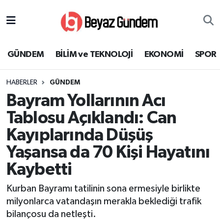
GÜNDEM
Hava Durumu
GÜNDEM
BİLİM ve TEKNOLOJİ
EKONOMİ
SPOR
BİLİM ve TEKNOLOJİ
Trafik Durumu
HABERLER
GÜNDEM
EKONOMİ
Süper Lig Puan Durumu ve Fikstür
Bayram Yollarının Acı
SPOR
Tüm Manşetler
Tablosu Açıklandı: Can
Kayıplarında Düşüş
SAĞLIK
Son Dakika Haberleri
Yaşansa da 70 Kişi Hayatını
EĞİTİM
Haber Arşivi
Kaybetti
KÜLTÜR SANAT
Kurban Bayramı tatilinin sona ermesiyle birlikte
milyonlarca vatandaşın merakla beklediği trafik
MAGAZİN
bilançosu da netleşti.