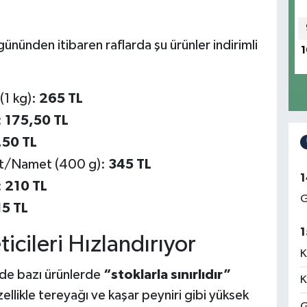
nünden itibaren raflarda şu ürünler indirimli
1
(1 kg):
265 TL
:
175,50 TL
,50 TL
t/Namet (400 g):
345 TL
1
:
210 TL
G
15 TL
1
ticileri Hızlandırıyor
K
de bazı ürünlerde
“stoklarla sınırlıdır”
K
zellikle tereyağı ve kaşar peyniri gibi yüksek
G