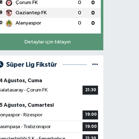
8
Çorum FK
0
0
9
Gaziantep FK
0
0
0
Alanyaspor
0
0
Detaylar için tıklayın
Süper Lig Fikstür
4 Ağustos, Cuma
alatasaray - Çorum FK
21:30
5 Ağustos, Cumartesi
onyaspor - Rizespor
19:00
asımpaşa - Trabzonspor
19:00
ençlerbirliği S.K. - Fenerbahçe
21:30