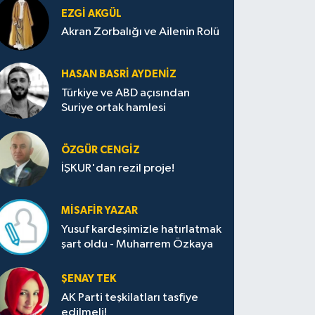
EZGI AKGÜL
Akran Zorbalığı ve Ailenin Rolü
HASAN BASRI AYDENIZ
Türkiye ve ABD açısından
Suriye ortak hamlesi
ÖZGÜR CENGIZ
İŞKUR'dan rezil proje!
MISAFIR YAZAR
Yusuf kardeşimizle hatırlatmak
şart oldu - Muharrem Özkaya
ŞENAY TEK
AK Parti teşkilatları tasfiye
edilmeli!