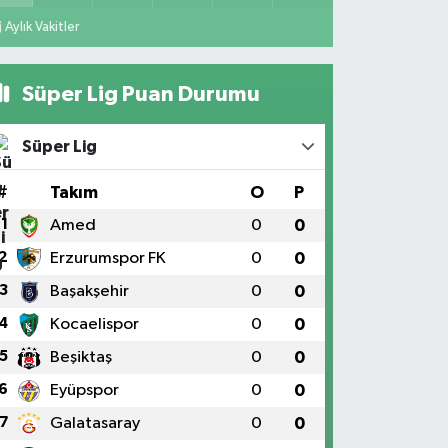
Aylık Vakitler
Süper Lig Puan Durumu
Süper Lig
#
Takım
O
P
1
Amed
0
0
2
Erzurumspor FK
0
0
3
Başakşehir
0
0
4
Kocaelispor
0
0
5
Beşiktaş
0
0
6
Eyüpspor
0
0
7
Galatasaray
0
0