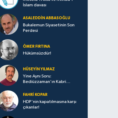
İslam davası
ASALEDDIN ABBASOĞLU
Bukalemun Siyasetinin Son
Perdesi
ÖMER FIRTINA
Hükümsüzdür!
HÜSEYIN YILMAZ
Yine Aynı Soru:
Bediüzzaman'ın Kabri
Nerede?
FAHRI KOPAR
HDP'nin kapatılmasına karşı
çıkanlar!