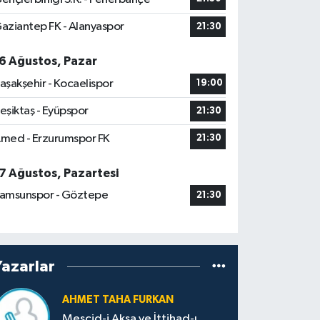
aziantep FK - Alanyaspor
21:30
6 Ağustos, Pazar
aşakşehir - Kocaelispor
19:00
eşiktaş - Eyüpspor
21:30
med - Erzurumspor FK
21:30
7 Ağustos, Pazartesi
amsunspor - Göztepe
21:30
Yazarlar
AHMET TAHA FURKAN
Mescid-i Aksa ve İttihad-ı