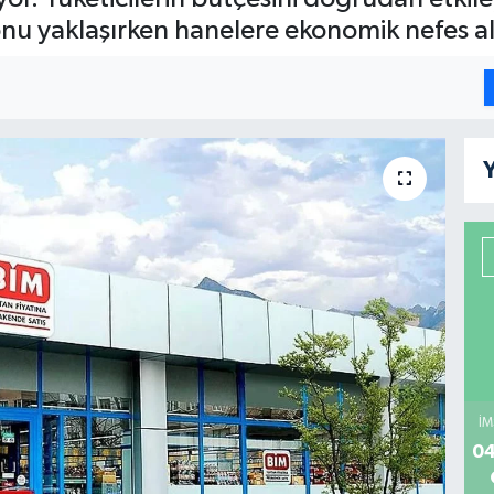
onu yaklaşırken hanelere ekonomik nefes a
Y
İM
04