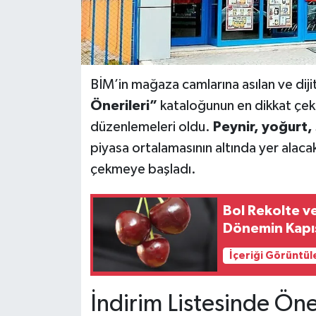
BİM’in mağaza camlarına asılan ve diji
Önerileri”
kataloğunun en dikkat çeke
düzenlemeleri oldu.
Peynir, yoğurt,
piyasa ortalamasının altında yer alacak y
çekmeye başladı.
Bol Rekolte ve
Dönemin Kapıs
İçeriği Görüntül
İndirim Listesinde Öne