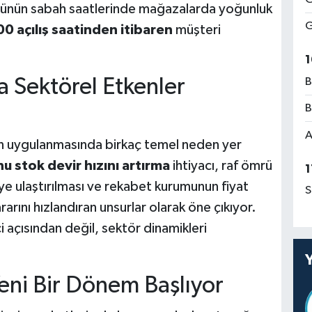
ünün sabah saatlerinde mağazalarda yoğunluk
G
0 açılış saatinden itibaren
müşteri
1
a Sektörel Etkenler
B
B
A
n uygulanmasında birkaç temel neden yer
nu stok devir hızını artırma
ihtiyacı, raf ömrü
1
ciye ulaştırılması ve rekabet kurumunun fiyat
S
ararını hızlandıran unsurlar olarak öne çıkıyor.
 açısından değil, sektör dinamikleri
ni Bir Dönem Başlıyor