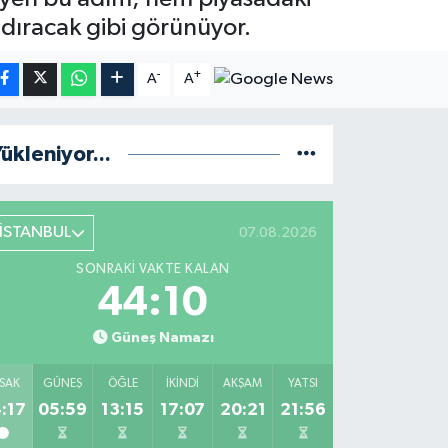
ldıracak gibi görünüyor.
-
+
A
A
ükleniyor...
İSTANBUL
07.08.2026
SONRAKI VAKTE KALAN
44:09
Güneş Namazı
SAK
GÜNEŞ
ÖĞLE
İKINDI
AKŞAM
YATSI
:17
05:59
13:15
17:07
20:21
21:56