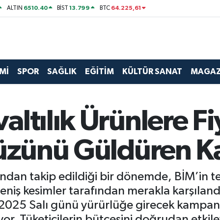
6510.40
13.799
64.225,61
ALTIN
BİST
BTC
Mİ
SPOR
SAĞLIK
EĞİTİM
KÜLTÜR SANAT
MAGAZ
ltılık Ürünlere Fi
 Yüzünü Güldüren 
kından takip edildiği bir dönemde, BİM’in t
eniş kesimler tarafından merakla karşılandı
 2025 Salı günü yürürlüğe girecek kampanya
yor. Tüketicilerin bütçesini doğrudan etk