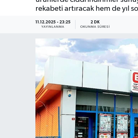
rekabeti artıracak hem de yıl s
YEREL
11.12.2025 - 23:25
2 DK
YAYINLANMA
OKUNMA SÜRESI