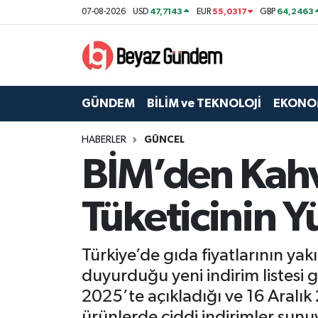
47,7143
55,0317
64,2463
07-08-2026
USD
EUR
GBP
GÜNDEM
Hava Durumu
BİLİM ve TEKNOLOJİ
Trafik Durumu
GÜNDEM
BİLİM ve TEKNOLOJİ
EKONO
EKONOMİ
Süper Lig Puan Durumu ve Fikstür
HABERLER
GÜNCEL
BİM’den Kahva
SPOR
Tüm Manşetler
SAĞLIK
Son Dakika Haberleri
Tüketicinin
EĞİTİM
Haber Arşivi
Türkiye’de gıda fiyatlarının ya
KÜLTÜR SANAT
duyurduğu yeni indirim listesi g
2025’te açıkladığı ve 16 Aralık
MAGAZİN
ürünlerde ciddi indirimler sunu