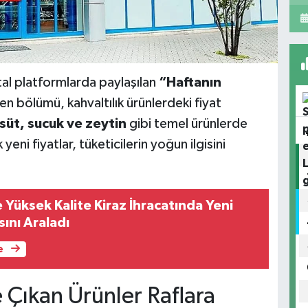
tal platformlarda paylaşılan
“Haftanın
n bölümü, kahvaltılık ürünlerdeki fiyat
 süt, sucuk ve zeytin
gibi temel ürünlerde
eni fiyatlar, tüketicilerin yoğun ilgisini
 Yüksek Kalite Kiraz İhracatında Yeni
ını Araladı
e
 Çıkan Ürünler Raflara