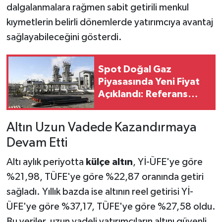
dalgalanmalara rağmen sabit getirili menkul
kıymetlerin belirli dönemlerde yatırımcıya avantaj
sağlayabileceğini gösterdi.
Spot Doğal Gaz
Piyasasında Yeni Fiyat
Açıklandı: Referans
Bedel 17 Bin 191 Lirayı
Aştı
Altın Uzun Vadede Kazandırmaya
Devam Etti
Altı aylık periyotta
külçe altın
, Yİ-ÜFE'ye göre
%21,98, TÜFE'ye göre %22,87 oranında getiri
sağladı. Yıllık bazda ise altının reel getirisi Yİ-
ÜFE'ye göre %37,17, TÜFE'ye göre %27,58 oldu.
Bu veriler, uzun vadeli yatırımcıların altını güvenli