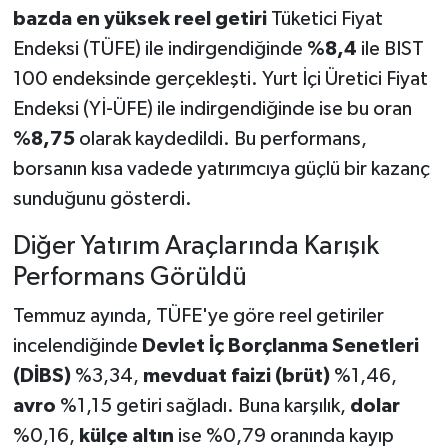
bazda en yüksek reel getiri
Tüketici Fiyat
Endeksi (TÜFE) ile indirgendiğinde
%8,4
ile BIST
100 endeksinde gerçekleşti. Yurt İçi Üretici Fiyat
Endeksi (Yİ-ÜFE) ile indirgendiğinde ise bu oran
%8,75
olarak kaydedildi. Bu performans,
borsanın kısa vadede yatırımcıya güçlü bir kazanç
sunduğunu gösterdi.
Diğer Yatırım Araçlarında Karışık
Performans Görüldü
Temmuz ayında, TÜFE'ye göre reel getiriler
incelendiğinde
Devlet İç Borçlanma Senetleri
(DİBS)
%3,34,
mevduat faizi (brüt)
%1,46,
avro
%1,15 getiri sağladı. Buna karşılık,
dolar
%0,16,
külçe altın
ise %0,79 oranında kayıp