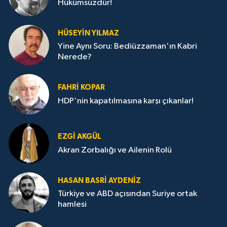
Hükümsüzdür!
HÜSEYIN YILMAZ
Yine Aynı Soru: Bediüzzaman'ın Kabri
Nerede?
FAHRI KOPAR
HDP'nin kapatılmasına karşı çıkanlar!
EZGI AKGÜL
Akran Zorbalığı ve Ailenin Rolü
HASAN BASRI AYDENIZ
Türkiye ve ABD açısından Suriye ortak
hamlesi