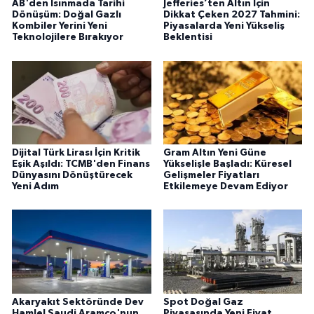
AB'den Isınmada Tarihi
Jefferies’ten Altın İçin
Dönüşüm: Doğal Gazlı
Dikkat Çeken 2027 Tahmini:
Kombiler Yerini Yeni
Piyasalarda Yeni Yükseliş
Teknolojilere Bırakıyor
Beklentisi
Dijital Türk Lirası İçin Kritik
Gram Altın Yeni Güne
Eşik Aşıldı: TCMB'den Finans
Yükselişle Başladı: Küresel
Dünyasını Dönüştürecek
Gelişmeler Fiyatları
Yeni Adım
Etkilemeye Devam Ediyor
Akaryakıt Sektöründe Dev
Spot Doğal Gaz
Hamle! Saudi Aramco'nun
Piyasasında Yeni Fiyat