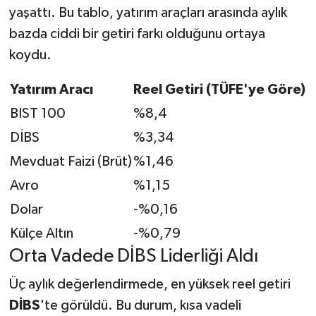
yaşattı. Bu tablo, yatırım araçları arasında aylık
bazda ciddi bir getiri farkı olduğunu ortaya
koydu.
Yatırım Aracı
Reel Getiri (TÜFE'ye Göre)
BIST 100
%8,4
DİBS
%3,34
Mevduat Faizi (Brüt)
%1,46
Avro
%1,15
Dolar
-%0,16
Külçe Altın
-%0,79
Orta Vadede DİBS Liderliği Aldı
Üç aylık değerlendirmede, en yüksek reel getiri
DİBS
'te görüldü. Bu durum, kısa vadeli