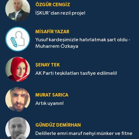
ÖZGÜR CENGIZ
İŞKUR'dan rezil proje!
MISAFIR YAZAR
Yusuf kardeşimizle hatırlatmak şart oldu -
Muharrem Özkaya
ŞENAY TEK
AK Parti teşkilatları tasfiye edilmeli!
MURAT SARICA
Artık uyanın!
GÜNDÜZ DEMIRHAN
Delillerle emri maruf nehyi münker ve fitne