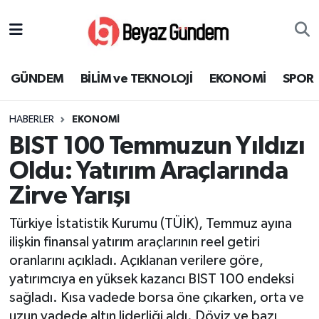
GÜNDEM
Hava Durumu
GÜNDEM
BİLİM ve TEKNOLOJİ
EKONOMİ
SPOR
BİLİM ve TEKNOLOJİ
Trafik Durumu
HABERLER
EKONOMİ
EKONOMİ
Süper Lig Puan Durumu ve Fikstür
BIST 100 Temmuzun Yıldızı
SPOR
Tüm Manşetler
Oldu: Yatırım Araçlarında
Zirve Yarışı
SAĞLIK
Son Dakika Haberleri
Türkiye İstatistik Kurumu (TÜİK), Temmuz ayına
EĞİTİM
Haber Arşivi
ilişkin finansal yatırım araçlarının reel getiri
oranlarını açıkladı. Açıklanan verilere göre,
KÜLTÜR SANAT
yatırımcıya en yüksek kazancı BIST 100 endeksi
sağladı. Kısa vadede borsa öne çıkarken, orta ve
MAGAZİN
uzun vadede altın liderliği aldı. Döviz ve bazı