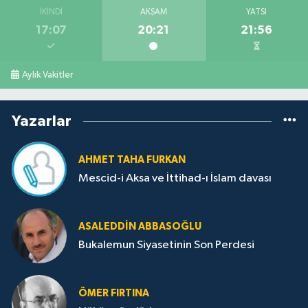
İKINDI
AKŞAM
YATSI
17:07
20:21
21:56
Aylık Vakitler
Yazarlar
AHMET TAHA FURKAN
Mescid-i Aksa ve İttihad-ı İslam davası
ASALEDDIN ABBASOĞLU
Bukalemun Siyasetinin Son Perdesi
ÖMER FIRTINA