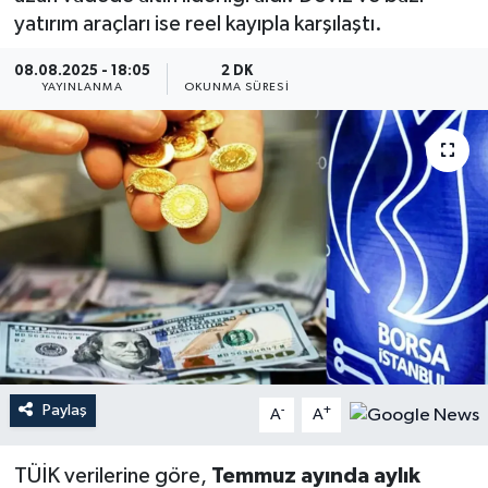
yatırım araçları ise reel kayıpla karşılaştı.
YEREL
08.08.2025 - 18:05
2 DK
YAYINLANMA
OKUNMA SÜRESI
Paylaş
-
+
A
A
TÜİK verilerine göre,
Temmuz ayında aylık