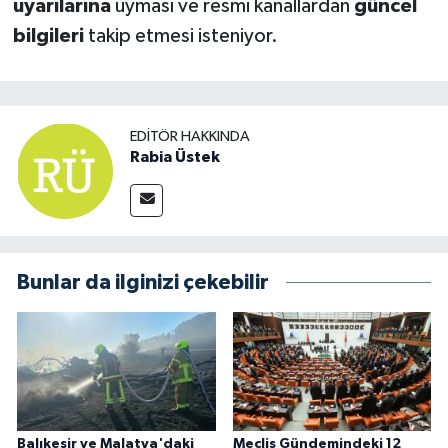
uyarılarına
uyması ve resmi kanallardan
güncel
bilgileri
takip etmesi isteniyor.
EDITÖR HAKKINDA
Rabia Üstek
Bunlar da ilginizi çekebilir
Balıkesir ve Malatya'daki
Meclis Gündemindeki 12