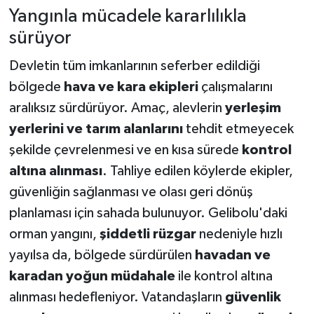
Alevler Kontrol Altına
Yangınla mücadele kararlılıkla
Alındı
sürüyor
Devletin tüm imkanlarının seferber edildiği
bölgede
hava ve kara ekipleri
çalışmalarını
aralıksız sürdürüyor. Amaç, alevlerin
yerleşim
yerlerini ve tarım alanlarını
tehdit etmeyecek
şekilde çevrelenmesi ve en kısa sürede
kontrol
altına alınması
. Tahliye edilen köylerde ekipler,
güvenliğin sağlanması ve olası geri dönüş
planlaması için sahada bulunuyor. Gelibolu'daki
orman yangını,
şiddetli rüzgar
nedeniyle hızlı
yayılsa da, bölgede sürdürülen
havadan ve
karadan yoğun müdahale
ile kontrol altına
alınması hedefleniyor. Vatandaşların
güvenlik