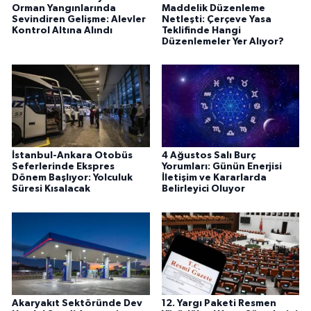
Orman Yangınlarında
Maddelik Düzenleme
Sevindiren Gelişme: Alevler
Netleşti: Çerçeve Yasa
Kontrol Altına Alındı
Teklifinde Hangi
Düzenlemeler Yer Alıyor?
İstanbul-Ankara Otobüs
4 Ağustos Salı Burç
Seferlerinde Ekspres
Yorumları: Günün Enerjisi
Dönem Başlıyor: Yolculuk
İletişim ve Kararlarda
Süresi Kısalacak
Belirleyici Oluyor
Akaryakıt Sektöründe Dev
12. Yargı Paketi Resmen