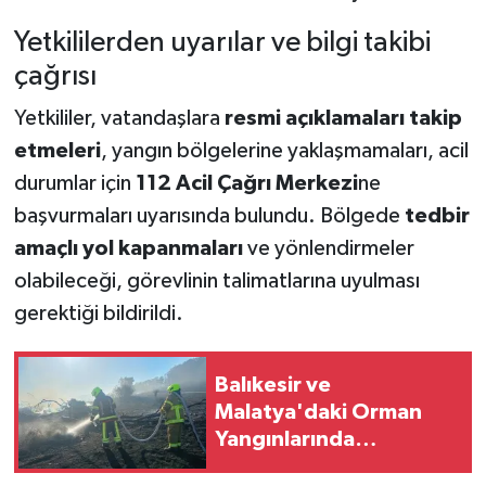
Yetkililerden uyarılar ve bilgi takibi
çağrısı
Yetkililer, vatandaşlara
resmi açıklamaları takip
etmeleri
, yangın bölgelerine yaklaşmamaları, acil
durumlar için
112 Acil Çağrı Merkezi
ne
başvurmaları uyarısında bulundu. Bölgede
tedbir
amaçlı yol kapanmaları
ve yönlendirmeler
olabileceği, görevlinin talimatlarına uyulması
gerektiği bildirildi.
Balıkesir ve
Malatya'daki Orman
Yangınlarında
Sevindiren Gelişme: