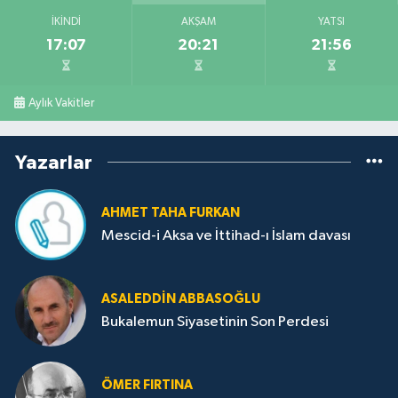
İKINDI
AKŞAM
YATSI
17:07
20:21
21:56
Aylık Vakitler
Yazarlar
AHMET TAHA FURKAN
Mescid-i Aksa ve İttihad-ı İslam davası
ASALEDDIN ABBASOĞLU
Bukalemun Siyasetinin Son Perdesi
ÖMER FIRTINA