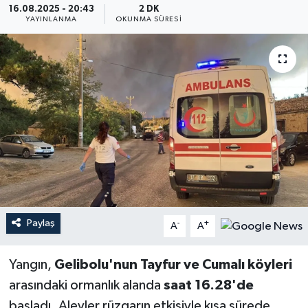
16.08.2025 - 20:43
2 DK
YAYINLANMA
OKUNMA SÜRESI
YEREL
Paylaş
-
+
A
A
Yangın,
Gelibolu'nun Tayfur ve Cumalı köyleri
arasındaki ormanlık alanda
saat 16.28'de
başladı. Alevler rüzgarın etkisiyle kısa sürede