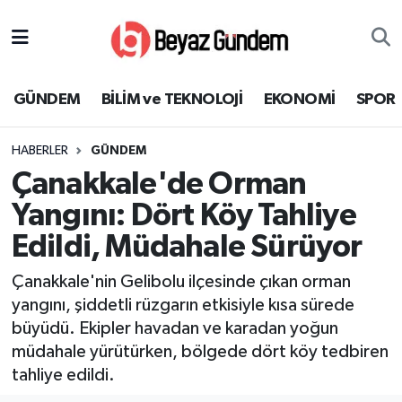
GÜNDEM
Hava Durumu
GÜNDEM
BİLİM ve TEKNOLOJİ
EKONOMİ
SPOR
BİLİM ve TEKNOLOJİ
Trafik Durumu
HABERLER
GÜNDEM
EKONOMİ
Süper Lig Puan Durumu ve Fikstür
Çanakkale'de Orman
SPOR
Tüm Manşetler
Yangını: Dört Köy Tahliye
Edildi, Müdahale Sürüyor
SAĞLIK
Son Dakika Haberleri
Çanakkale'nin Gelibolu ilçesinde çıkan orman
EĞİTİM
Haber Arşivi
yangını, şiddetli rüzgarın etkisiyle kısa sürede
büyüdü. Ekipler havadan ve karadan yoğun
KÜLTÜR SANAT
müdahale yürütürken, bölgede dört köy tedbiren
tahliye edildi.
MAGAZİN