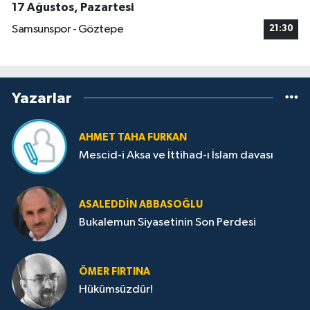
17 Ağustos, Pazartesi
Samsunspor - Göztepe
21:30
Yazarlar
AHMET TAHA FURKAN
Mescid-i Aksa ve İttihad-ı İslam davası
ASALEDDIN ABBASOĞLU
Bukalemun Siyasetinin Son Perdesi
ÖMER FIRTINA
Hükümsüzdür!