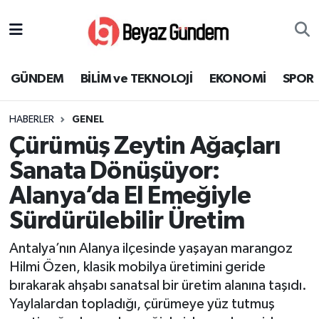
GÜNDEM
Hava Durumu
GÜNDEM
BİLİM ve TEKNOLOJİ
EKONOMİ
SPOR
BİLİM ve TEKNOLOJİ
Trafik Durumu
HABERLER
GENEL
EKONOMİ
Süper Lig Puan Durumu ve Fikstür
Çürümüş Zeytin Ağaçları
SPOR
Tüm Manşetler
Sanata Dönüşüyor:
Alanya’da El Emeğiyle
SAĞLIK
Son Dakika Haberleri
Sürdürülebilir Üretim
EĞİTİM
Haber Arşivi
Antalya’nın Alanya ilçesinde yaşayan marangoz
Hilmi Özen, klasik mobilya üretimini geride
KÜLTÜR SANAT
bırakarak ahşabı sanatsal bir üretim alanına taşıdı.
Yaylalardan topladığı, çürümeye yüz tutmuş
MAGAZİN