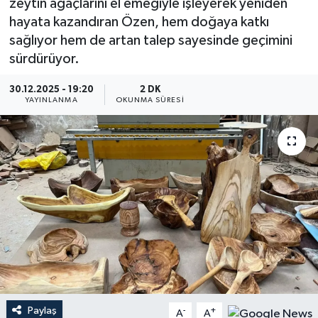
zeytin ağaçlarını el emeğiyle işleyerek yeniden
hayata kazandıran Özen, hem doğaya katkı
YEREL
sağlıyor hem de artan talep sayesinde geçimini
sürdürüyor.
30.12.2025 - 19:20
2 DK
YAYINLANMA
OKUNMA SÜRESI
Paylaş
-
+
A
A