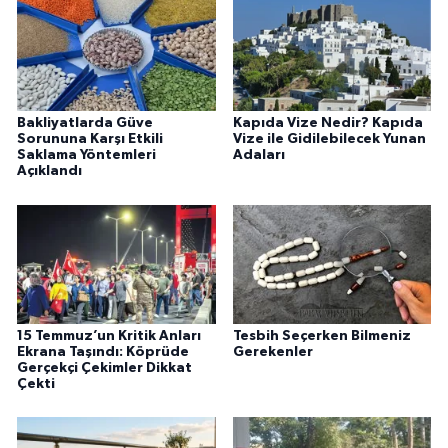
Bakliyatlarda Güve
Kapıda Vize Nedir? Kapıda
Sorununa Karşı Etkili
Vize ile Gidilebilecek Yunan
Saklama Yöntemleri
Adaları
Açıklandı
15 Temmuz’un Kritik Anları
Tesbih Seçerken Bilmeniz
Ekrana Taşındı: Köprüde
Gerekenler
Gerçekçi Çekimler Dikkat
Çekti