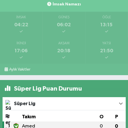
İmsak Namazı
İMSAK
GÜNEŞ
ÖĞLE
04:22
06:02
13:15
İKINDI
AKŞAM
YATSI
17:06
20:18
21:50
Aylık Vakitler
Süper Lig Puan Durumu
Süper Lig
#
Takım
O
P
1
Amed
0
0