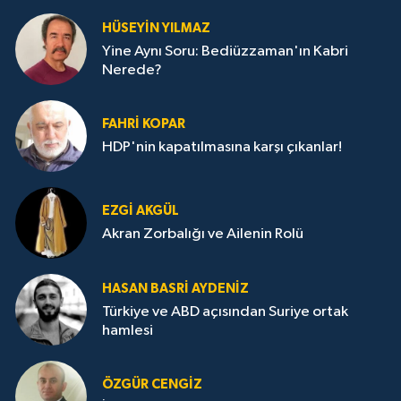
HÜSEYIN YILMAZ
Yine Aynı Soru: Bediüzzaman'ın Kabri
Nerede?
FAHRI KOPAR
HDP'nin kapatılmasına karşı çıkanlar!
EZGI AKGÜL
Akran Zorbalığı ve Ailenin Rolü
HASAN BASRI AYDENIZ
Türkiye ve ABD açısından Suriye ortak
hamlesi
ÖZGÜR CENGIZ