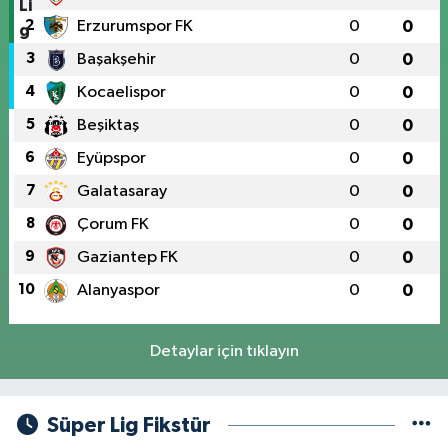
2
Erzurumspor FK
0
0
3
Başakşehir
0
0
4
Kocaelispor
0
0
5
Beşiktaş
0
0
6
Eyüpspor
0
0
7
Galatasaray
0
0
8
Çorum FK
0
0
9
Gaziantep FK
0
0
10
Alanyaspor
0
0
Detaylar için tıklayın
Süper Lig Fikstür