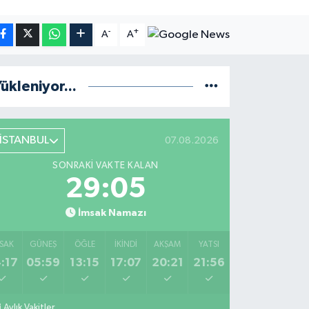
-
+
A
A
ükleniyor...
İSTANBUL
07.08.2026
SONRAKI VAKTE KALAN
29:04
İmsak Namazı
SAK
GÜNEŞ
ÖĞLE
İKINDI
AKŞAM
YATSI
:17
05:59
13:15
17:07
20:21
21:56
Aylık Vakitler