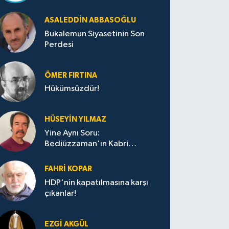
ASALEDDIN ABBASOĞLU
Bukalemun Siyasetinin Son
Perdesi
ÖMER FIRTINA
Hükümsüzdür!
HÜSEYIN YILMAZ
Yine Aynı Soru:
Bediüzzaman'ın Kabri
Nerede?
FAHRI KOPAR
HDP'nin kapatılmasına karşı
çıkanlar!
EZGI AKGÜL