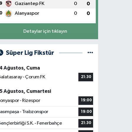
9
Gaziantep FK
0
0
0
Alanyaspor
0
0
Detaylar için tıklayın
Süper Lig Fikstür
4 Ağustos, Cuma
alatasaray - Çorum FK
21:30
5 Ağustos, Cumartesi
onyaspor - Rizespor
19:00
asımpaşa - Trabzonspor
19:00
ençlerbirliği S.K. - Fenerbahçe
21:30