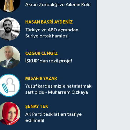
Akran Zorbalığı ve Ailenin Rolü
HASAN BASRI AYDENIZ
Türkiye ve ABD açısından
Suriye ortak hamlesi
ÖZGÜR CENGIZ
İŞKUR'dan rezil proje!
MISAFIR YAZAR
Yusuf kardeşimizle hatırlatmak
şart oldu - Muharrem Özkaya
ŞENAY TEK
AK Parti teşkilatları tasfiye
edilmeli!