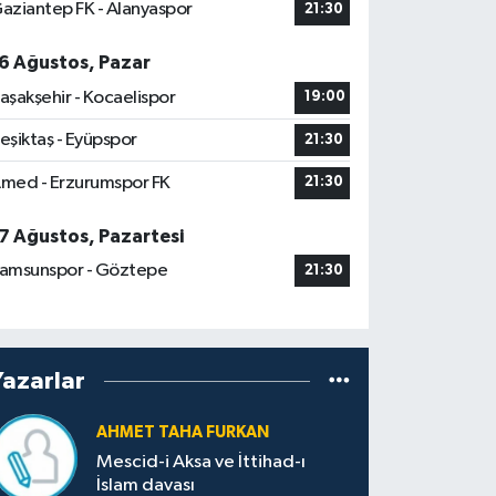
aziantep FK - Alanyaspor
21:30
6 Ağustos, Pazar
aşakşehir - Kocaelispor
19:00
eşiktaş - Eyüpspor
21:30
med - Erzurumspor FK
21:30
7 Ağustos, Pazartesi
amsunspor - Göztepe
21:30
Yazarlar
AHMET TAHA FURKAN
Mescid-i Aksa ve İttihad-ı
İslam davası