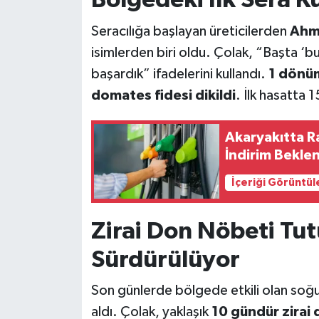
Bölgedeki İlk Sera K
Seracılığa başlayan üreticilerden
Ahme
isimlerden biri oldu. Çolak, “Başta ‘b
başardık” ifadelerini kullandı.
1 dönüm
domates fidesi dikildi
. İlk hasatta 
Akaryakıtta R
İndirim Bekle
İçeriği Görüntül
Zirai Don Nöbeti Tut
Sürdürülüyor
Son günlerde bölgede etkili olan soğu
aldı. Çolak, yaklaşık
10 gündür zirai 