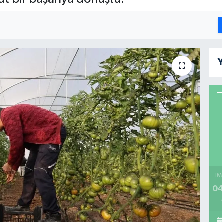
Y
İM
04