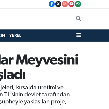
İN
YEREL
lar Meyvesini
şladı
leri, kırsalda üretimi ve
n TL’sinin devlet tarafından
a şüpheyle yaklaşılan proje,