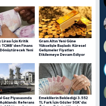
 Lirası İçin Kritik
Gram Altın Yeni Güne
dı: TCMB'den Finans
Yükselişle Başladı: Küresel
 Dönüştürecek Yeni
Gelişmeler Fiyatları
Etkilemeye Devam Ediyor
l Gaz Piyasasında
Emeklilerin Beklediği 3.552
 Açıklandı: Referans
TL Fark İçin Gözler SGK'da: