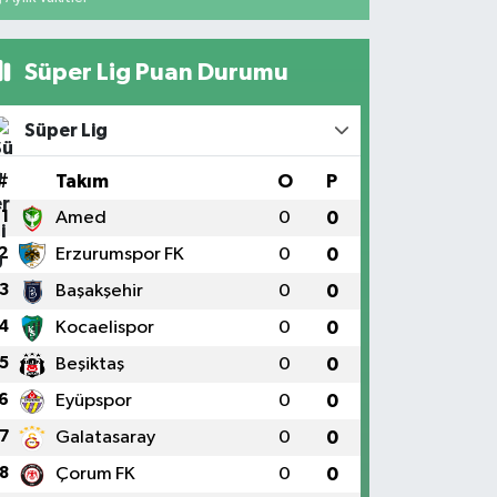
Süper Lig Puan Durumu
Süper Lig
#
Takım
O
P
1
Amed
0
0
2
Erzurumspor FK
0
0
3
Başakşehir
0
0
4
Kocaelispor
0
0
5
Beşiktaş
0
0
6
Eyüpspor
0
0
7
Galatasaray
0
0
8
Çorum FK
0
0