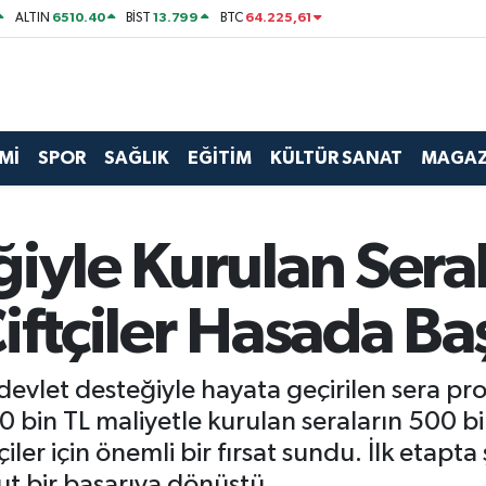
6510.40
13.799
64.225,61
ALTIN
BİST
BTC
Mİ
SPOR
SAĞLIK
EĞİTİM
KÜLTÜR SANAT
MAGAZ
ğiyle Kurulan Sera
iftçiler Hasada Ba
vlet desteğiyle hayata geçirilen sera proje
0 bin TL maliyetle kurulan seraların 500 bi
çiler için önemli bir fırsat sundu. İlk etapt
 bir başarıya dönüştü.