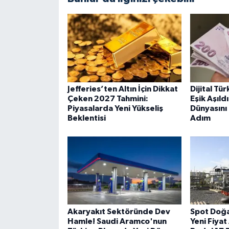
Jefferies’ten Altın İçin Dikkat
Dijital Türk
Çeken 2027 Tahmini:
Eşik Aşıl
Piyasalarda Yeni Yükseliş
Dünyasını
Beklentisi
Adım
Akaryakıt Sektöründe Dev
Spot Doğa
Hamle! Saudi Aramco'nun
Yeni Fiyat