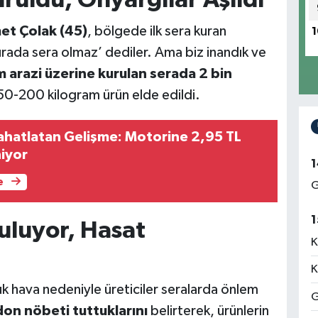
uruldu, Önyargılar Aşıldı
t Çolak (45)
, bölgede ilk sera kuran
1
urada sera olmaz’ dediler. Ama biz inandık ve
 arazi üzerine kurulan serada 2 bin
150-200 kilogram ürün elde edildi.
ahatlatan Gelişme: Motorine 2,95 TL
niyor
1
e
G
1
uluyor, Hasat
K
K
k hava nedeniyle üreticiler seralarda önlem
G
don nöbeti tuttuklarını
belirterek, ürünlerin