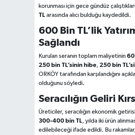
korunması için gece gündüz çalıştıklar
TL
arasında alıcı bulduğu kaydedildi.
600 Bin TL’lik Yatır
Sağlandı
Kurulan seranın toplam maliyetinin
60
250 bin TL’sinin hibe
,
250 bin TL’sin
ORKÖY tarafından karşılandığını açıkl
olduğunu söyledi.
Seracılığın Geliri Kı
Üreticiler, seracılığın ekonomik getir
300-400 bin TL
, yılda iki ürün alınma
edilebileceği ifade edildi. Bu rakamlar,