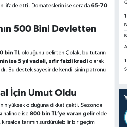
G
ını ifade etti. Domateslerin ise serada
65-70
1
B
ımın 500 Bini Devletten
B
A
0 bin TL
olduğunu belirten Çolak, bu tutarın
1
in ise 5 yıl vadeli, sıfır faizli kredi
olarak
adı. Bu destek sayesinde kendi işinin patronu
S
rsal İçin Umut Oldu
isinin yüksek olduğuna dikkat çekti. Sezonda
sı halinde ise
800 bin TL’ye varan gelir
elde
 kırsalda tarımın sürdürülebilir bir geçim