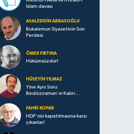
Mescid-i Aksa ve İttihad-ı
İslam davası
ASALEDDIN ABBASOĞLU
Bukalemun Siyasetinin Son
Perdesi
ÖMER FIRTINA
Hükümsüzdür!
HÜSEYIN YILMAZ
Yine Aynı Soru:
Bediüzzaman'ın Kabri
Nerede?
FAHRI KOPAR
HDP'nin kapatılmasına karşı
çıkanlar!