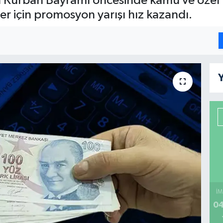
şan Kurban Bayramı öncesinde kamu ve özel
ler için promosyon yarışı hız kazandı.
Y
İM
04