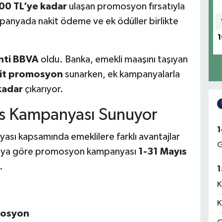
00 TL’ye kadar
ulaşan promosyon fırsatıyla
panyada nakit ödeme ve ek ödüller birlikte
1
nti BBVA
oldu. Banka, emekli maaşını taşıyan
kit promosyon
sunarken, ek kampanyalarla
kadar
çıkarıyor.
s Kampanyası Sunuyor
1
sı kapsamında emeklilere farklı avantajlar
G
amaya göre promosyon kampanyası
1-31 Mayıs
.
1
K
K
mosyon