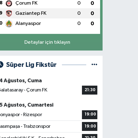
8
Çorum FK
0
0
9
Gaziantep FK
0
0
0
Alanyaspor
0
0
Detaylar için tıklayın
Süper Lig Fikstür
4 Ağustos, Cuma
alatasaray - Çorum FK
21:30
5 Ağustos, Cumartesi
onyaspor - Rizespor
19:00
asımpaşa - Trabzonspor
19:00