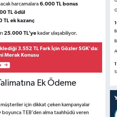
G
ılacak harcamalara
6.000 TL bonus
G
00 TL ödül
0 TL ek kazanç
1
B
rı
25.000 TL’ye
kadar ulaşabiliyor.
B
klediği 3.552 TL Fark İçin Gözler SGK'da:
A
i Merak Konusu
1
e
S
Talimatına Ek Ödeme
müşteriler için dikkat çeken kampanyalar
 ay boyunca TEB’den alma taahhüdü veren