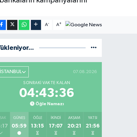
 bankaların kampanyalarını
-
+
A
A
ükleniyor...
İSTANBUL
07.08.2026
SONRAKI VAKTE KALAN
04:43:35
Öğle Namazı
SAK
GÜNEŞ
ÖĞLE
İKINDI
AKŞAM
YATSI
:17
05:59
13:15
17:07
20:21
21:56