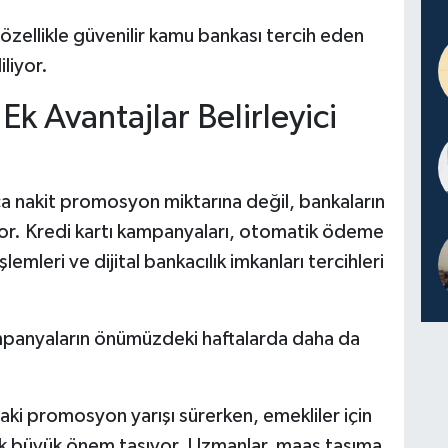
zellikle güvenilir kamu bankası tercih eden
liyor.
Ek Avantajlar Belirleyici
ca nakit promosyon miktarına değil, bankaların
yor. Kredi kartı kampanyaları, otomatik ödeme
lemleri ve dijital bankacılık imkanları tercihleri
mpanyaların önümüzdeki haftalarda daha da
aki promosyon yarışı sürerken, emekliler için
k büyük önem taşıyor. Uzmanlar, maaş taşıma