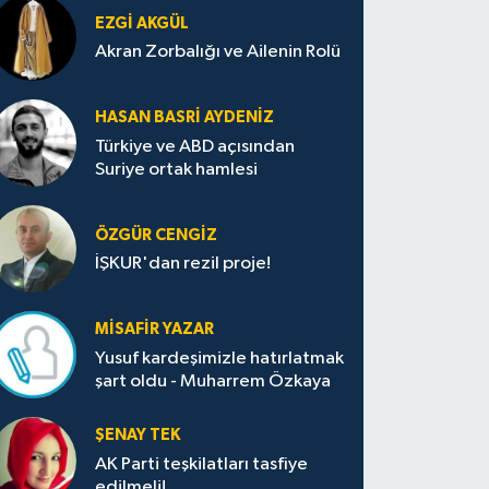
EZGI AKGÜL
Akran Zorbalığı ve Ailenin Rolü
HASAN BASRI AYDENIZ
Türkiye ve ABD açısından
Suriye ortak hamlesi
ÖZGÜR CENGIZ
İŞKUR'dan rezil proje!
MISAFIR YAZAR
Yusuf kardeşimizle hatırlatmak
şart oldu - Muharrem Özkaya
ŞENAY TEK
AK Parti teşkilatları tasfiye
edilmeli!