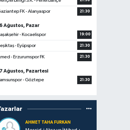
ençlerbirliği S.K. - Fenerbahçe
21:30
aziantep FK - Alanyaspor
21:30
6 Ağustos, Pazar
aşakşehir - Kocaelispor
19:00
eşiktaş - Eyüpspor
21:30
med - Erzurumspor FK
21:30
7 Ağustos, Pazartesi
amsunspor - Göztepe
21:30
Yazarlar
AHMET TAHA FURKAN