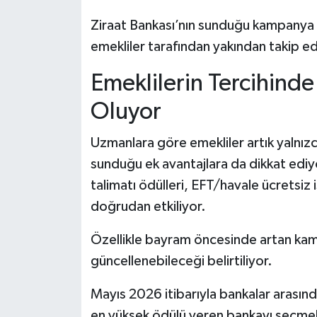
Ziraat Bankası’nın sunduğu kampanya ö
emekliler tarafından yakından takip edi
Emeklilerin Tercihinde 
Oluyor
Uzmanlara göre emekliler artık yalnız
sunduğu ek avantajlara da dikkat edi
talimatı ödülleri, EFT/havale ücretsiz iş
doğrudan etkiliyor.
Özellikle bayram öncesinde artan ka
güncellenebileceği belirtiliyor.
Mayıs 2026 itibarıyla bankalar arasınd
en yüksek ödülü veren bankayı seçme