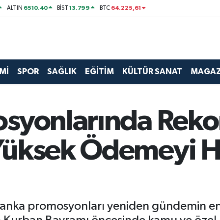
6510.40
13.799
64.225,61
ALTIN
BİST
BTC
Mİ
SPOR
SAĞLIK
EĞİTİM
KÜLTÜR SANAT
MAGAZ
syonlarında Rekor 
Yüksek Ödemeyi H
banka promosyonları yeniden gündemin en ç