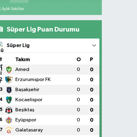
Aylık Vakitler
Süper Lig Puan Durumu
Süper Lig
#
Takım
O
P
1
Amed
0
0
2
Erzurumspor FK
0
0
3
Başakşehir
0
0
4
Kocaelispor
0
0
5
Beşiktaş
0
0
6
Eyüpspor
0
0
7
Galatasaray
0
0