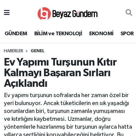
GÜNDEM
Hava Durumu
GÜNDEM
BİLİM ve TEKNOLOJİ
EKONOMİ
SPOR
BİLİM ve TEKNOLOJİ
Trafik Durumu
HABERLER
GENEL
EKONOMİ
Süper Lig Puan Durumu ve Fikstür
Ev Yapımı Turşunun Kıtır
SPOR
Tüm Manşetler
Kalmayı Başaran Sırları
Açıklandı
SAĞLIK
Son Dakika Haberleri
Ev yapımı turşunun sofralarda her zaman özel bir
EĞİTİM
Haber Arşivi
yeri bulunuyor. Ancak tüketicilerin en sık yaşadığı
sorunlardan biri, turşunun zamanla yumuşaması
KÜLTÜR SANAT
ve kıtırlığını kaybetmesi. Uzmanlar, doğru
yöntemlerle hazırlanmış bir turşunun aylarca hatta
MAGAZİN
yıllarca sertliğini koruyabileceğini belirtiyor. Bu