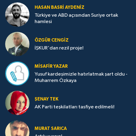
HASAN BASRI AYDENIZ
Türkiye ve ABD açısından Suriye ortak
hamlesi
ÖZGÜR CENGIZ
İŞKUR'dan rezil proje!
MISAFIR YAZAR
Yusuf kardeşimizle hatırlatmak şart oldu -
Muharrem Özkaya
ŞENAY TEK
AK Parti teşkilatları tasfiye edilmeli!
MURAT SARICA