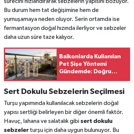
sürecini hızlandırarak sebzelerin yapısını bozuyor.
Bu durum hem tat değişimine hem de
yumuşamaya neden oluyor. Serin ortamda ise
fermantasyon doğal hızında ilerliyor ve sebzeler
daha uzun süre taze kalıyor.
Balkonlarda Kullanılan
Pet Şişe Yöntemi
Gündemde: Doğru
Uygulama Fayda
Sağlıyor, Yanlış Kullanım
Sert Dokulu Sebzelerin Seçilmesi
Risk Oluşturuyor
Turşu yapımında kullanılacak sebzelerin doğal
yapısı sertliği belirleyen bir diğer önemli faktör.
Havuç, lahana ve salatalık gibi
sert dokulu
sebzeler
turşu için daha uygun bulunuyor. Bu