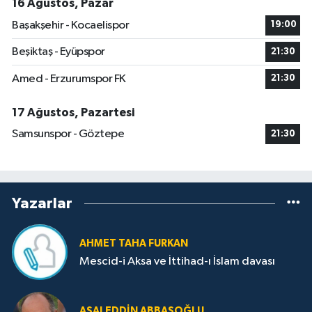
16 Ağustos, Pazar
Başakşehir - Kocaelispor
19:00
Beşiktaş - Eyüpspor
21:30
Amed - Erzurumspor FK
21:30
17 Ağustos, Pazartesi
Samsunspor - Göztepe
21:30
Yazarlar
AHMET TAHA FURKAN
Mescid-i Aksa ve İttihad-ı İslam davası
ASALEDDIN ABBASOĞLU