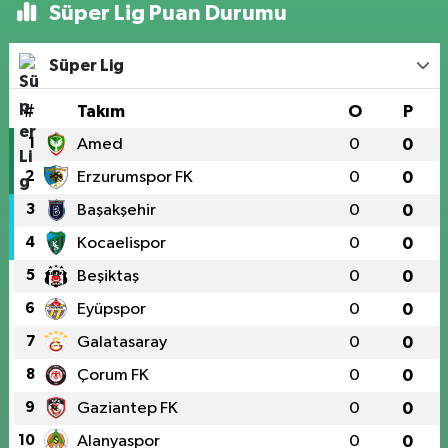
Süper Lig Puan Durumu
Süper Lig
#
Takım
O
P
1
Amed
0
0
2
Erzurumspor FK
0
0
3
Başakşehir
0
0
4
Kocaelispor
0
0
5
Beşiktaş
0
0
6
Eyüpspor
0
0
7
Galatasaray
0
0
8
Çorum FK
0
0
9
Gaziantep FK
0
0
10
Alanyaspor
0
0