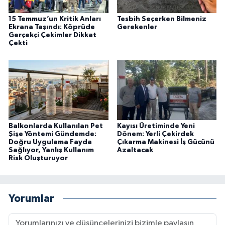
15 Temmuz’un Kritik Anları
Tesbih Seçerken Bilmeniz
Ekrana Taşındı: Köprüde
Gerekenler
Gerçekçi Çekimler Dikkat
Çekti
Balkonlarda Kullanılan Pet
Kayısı Üretiminde Yeni
Şişe Yöntemi Gündemde:
Dönem: Yerli Çekirdek
Doğru Uygulama Fayda
Çıkarma Makinesi İş Gücünü
Sağlıyor, Yanlış Kullanım
Azaltacak
Risk Oluşturuyor
Yorumlar