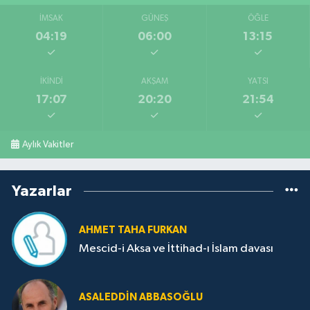
İMSAK
GÜNEŞ
ÖĞLE
04:19
06:00
13:15
İKINDI
AKŞAM
YATSI
17:07
20:20
21:54
Aylık Vakitler
Yazarlar
AHMET TAHA FURKAN
Mescid-i Aksa ve İttihad-ı İslam davası
ASALEDDIN ABBASOĞLU